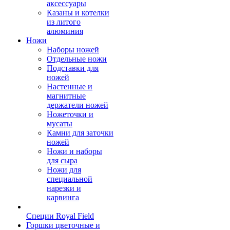
аксессуары
Казаны и котелки
из литого
алюминия
Ножи
Наборы ножей
Отдельные ножи
Подставки для
ножей
Настенные и
магнитные
держатели ножей
Ножеточки и
мусаты
Камни для заточки
ножей
Ножи и наборы
для сыра
Ножи для
специальной
нарезки и
карвинга
Специи Royal Field
Горшки цветочные и