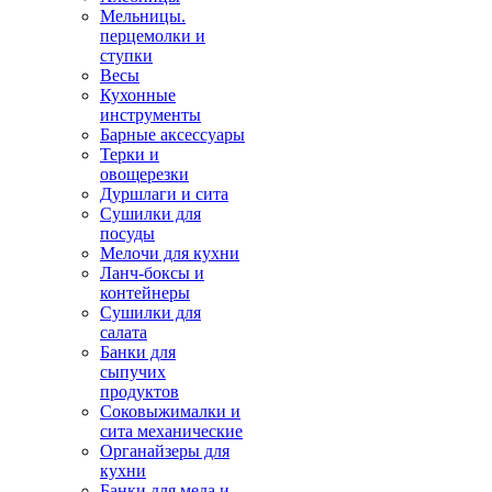
Мельницы.
перцемолки и
ступки
Весы
Кухонные
инструменты
Барные аксессуары
Терки и
овощерезки
Дуршлаги и сита
Сушилки для
посуды
Мелочи для кухни
Ланч-боксы и
контейнеры
Сушилки для
салата
Банки для
сыпучих
продуктов
Соковыжималки и
сита механические
Органайзеры для
кухни
Банки для меда и