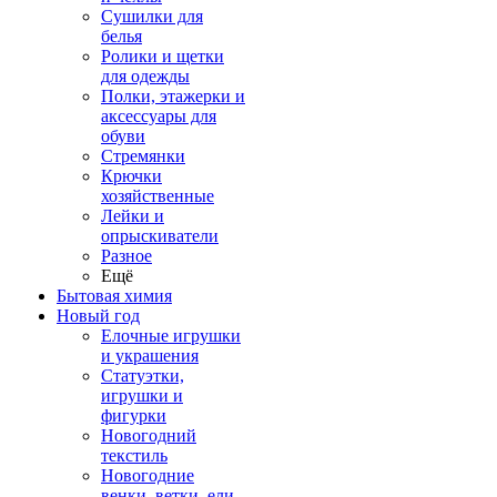
Сушилки для
белья
Ролики и щетки
для одежды
Полки, этажерки и
аксессуары для
обуви
Стремянки
Крючки
хозяйственные
Лейки и
опрыскиватели
Разное
Ещё
Бытовая химия
Новый год
Елочные игрушки
и украшения
Статуэтки,
игрушки и
фигурки
Новогодний
текстиль
Новогодние
венки, ветки, ели