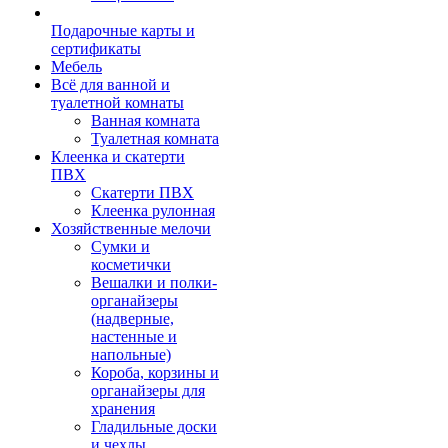
Подарочные карты и
сертификаты
Мебель
Всё для ванной и
туалетной комнаты
Ванная комната
Туалетная комната
Клеенка и скатерти
ПВХ
Скатерти ПВХ
Клеенка рулонная
Хозяйственные мелочи
Сумки и
косметички
Вешалки и полки-
органайзеры
(надверные,
настенные и
напольные)
Короба, корзины и
органайзеры для
хранения
Гладильные доски
и чехлы