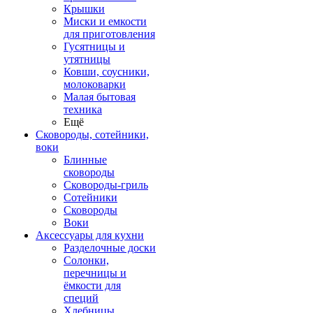
Крышки
Миски и емкости
для приготовления
Гусятницы и
утятницы
Ковши, соусники,
молоковарки
Малая бытовая
техника
Ещё
Сковороды, сотейники,
воки
Блинные
сковороды
Сковороды-гриль
Сотейники
Сковороды
Воки
Аксессуары для кухни
Разделочные доски
Солонки,
перечницы и
ёмкости для
специй
Хлебницы