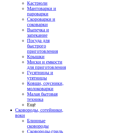
Кастрюли
Мантоварки и
пароварки
Скороварки и
соковарки
Выпечка и
запекание
Посуда для
быстрого
приготовления
Крышки
Миски и емкости
для приготовления
Гусятницы и
утятницы
Ковши, соусники,
молоковарки
Малая бытовая
техника
Ещё
Сковороды, сотейники,
воки
Блинные
сковороды
Сковороды-гриль