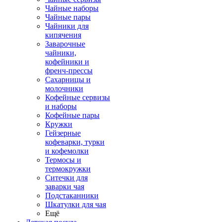
Чайные наборы
Чайные пары
Чайники для
кипячения
Заварочные
чайники,
кофейники и
френч-прессы
Сахарницы и
молочники
Кофейные сервизы
и наборы
Кофейные пары
Кружки
Гейзерные
кофеварки, турки
и кофемолки
Термосы и
термокружки
Ситечки для
заварки чая
Подстаканники
Шкатулки для чая
Ещё