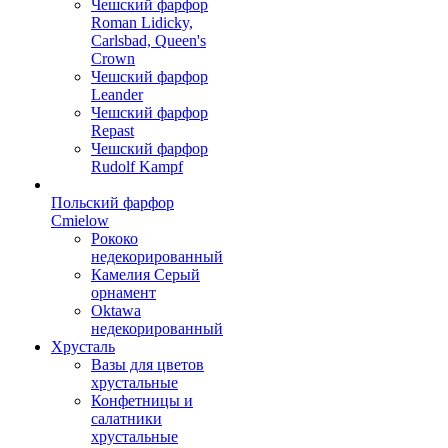
Чешский фарфор
Roman Lidicky,
Carlsbad, Queen's
Crown
Чешский фарфор
Leander
Чешский фарфор
Repast
Чешский фарфор
Rudolf Kampf
Польский фарфор
Сmielow
Рококо
недекорированный
Камелия Серый
орнамент
Oktawa
недекорированный
Хрусталь
Вазы для цветов
хрустальные
Конфетницы и
салатники
хрустальные