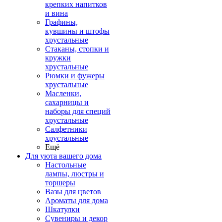
крепких напитков
и вина
Графины,
кувшины и штофы
хрустальные
Стаканы, стопки и
кружки
хрустальные
Рюмки и фужеры
хрустальные
Масленки,
сахарницы и
наборы для специй
хрустальные
Салфетники
хрустальные
Ещё
Для уюта вашего дома
Настольные
лампы, люстры и
торшеры
Вазы для цветов
Ароматы для дома
Шкатулки
Сувениры и декор