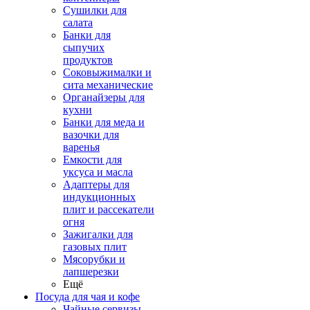
Сушилки для
салата
Банки для
сыпучих
продуктов
Соковыжималки и
сита механические
Органайзеры для
кухни
Банки для меда и
вазочки для
варенья
Емкости для
уксуса и масла
Адаптеры для
индукционных
плит и рассекатели
огня
Зажигалки для
газовых плит
Мясорубки и
лапшерезки
Ещё
Посуда для чая и кофе
Чайные сервизы