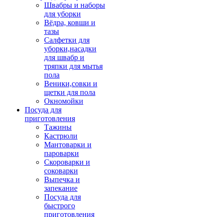
Швабры и наборы
для уборки
Вёдра, ковши и
тазы
Салфетки для
уборки,насадки
для швабр и
тряпки для мытья
пола
Веники,совки и
щетки для пола
Окномойки
Посуда для
приготовления
Тажины
Кастрюли
Мантоварки и
пароварки
Скороварки и
соковарки
Выпечка и
запекание
Посуда для
быстрого
приготовления