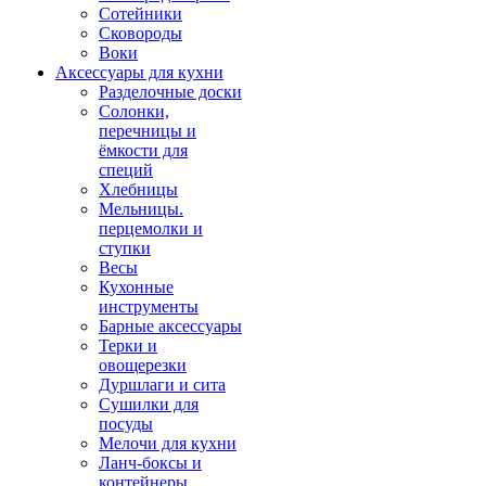
Сотейники
Сковороды
Воки
Аксессуары для кухни
Разделочные доски
Солонки,
перечницы и
ёмкости для
специй
Хлебницы
Мельницы.
перцемолки и
ступки
Весы
Кухонные
инструменты
Барные аксессуары
Терки и
овощерезки
Дуршлаги и сита
Сушилки для
посуды
Мелочи для кухни
Ланч-боксы и
контейнеры