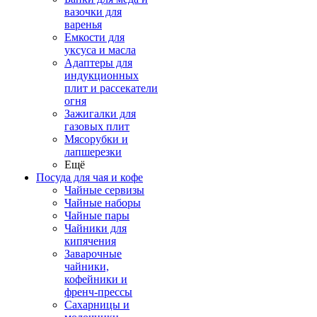
вазочки для
варенья
Емкости для
уксуса и масла
Адаптеры для
индукционных
плит и рассекатели
огня
Зажигалки для
газовых плит
Мясорубки и
лапшерезки
Ещё
Посуда для чая и кофе
Чайные сервизы
Чайные наборы
Чайные пары
Чайники для
кипячения
Заварочные
чайники,
кофейники и
френч-прессы
Сахарницы и