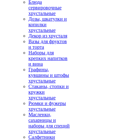
Блюда
сервировочные
хрустальные
Дозы, шкатулки и
копилки
хрустальные
Декор из хрусталя
Вазы для фруктов
и торта
Наборы для
крепких напитков
и вина
Графины,
кувшины и штофы
хрустальные
Стаканы, стопки и
кружки
хрустальные
Рюмки и фужеры
хрустальные
Масленки,
сахарницы и
наборы для специй
хрустальные
Салфетники