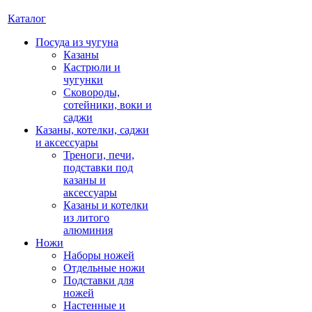
Каталог
Посуда из чугуна
Казаны
Кастрюли и
чугунки
Сковороды,
сотейники, воки и
саджи
Казаны, котелки, саджи
и аксессуары
Треноги, печи,
подставки под
казаны и
аксессуары
Казаны и котелки
из литого
алюминия
Ножи
Наборы ножей
Отдельные ножи
Подставки для
ножей
Настенные и