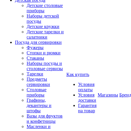
Детская посуда
Детские столовые
приборы
Наборы детской
посуды
Детские кружки
Детские тарелки и
салатники
Посуда для сервировки
Фужеры
Стопки и рюмки
Стаканы
Наборы посуды и
столовые сервизы
Тарелки
Как купить
Предметы
сервировки
Условия
Столовые
оплаты
приборы
Условия
Магазины
Брен
Графины,
доставки
декантеры и
Гарантия
штофы
на товар
Вазы для фруктов
и конфетницы
Масленки и