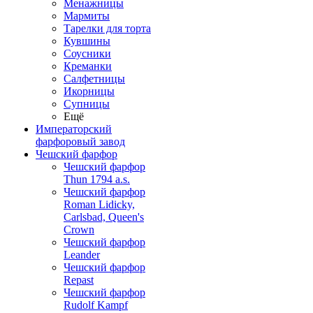
Менажницы
Мармиты
Тарелки для торта
Кувшины
Соусники
Креманки
Салфетницы
Икорницы
Супницы
Ещё
Императорский
фарфоровый завод
Чешский фарфор
Чешский фарфор
Thun 1794 a.s.
Чешский фарфор
Roman Lidicky,
Carlsbad, Queen's
Crown
Чешский фарфор
Leander
Чешский фарфор
Repast
Чешский фарфор
Rudolf Kampf