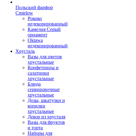
Польский фарфор
Сmielow
Рококо
недекорированный
Камелия Серый
орнамент
Oktawa
недекорированный
Хрусталь
Вазы для цветов
хрустальные
Конфетницы и
салатники
хрустальные
Блюда
сервировочные
хрустальные
Дозы, шкатулки и
копилки
хрустальные
Декор из хрусталя
Вазы для фруктов
и торта
Наборы для