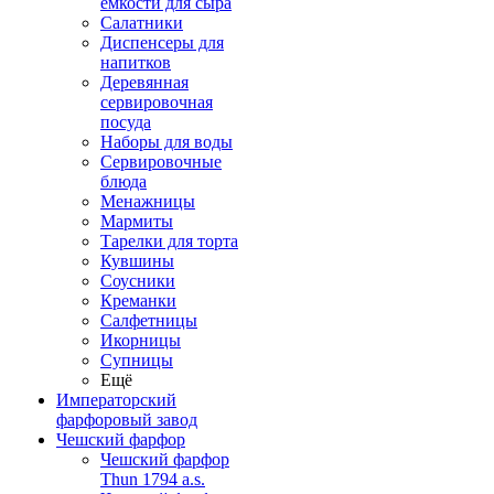
емкости для сыра
Салатники
Диспенсеры для
напитков
Деревянная
сервировочная
посуда
Наборы для воды
Сервировочные
блюда
Менажницы
Мармиты
Тарелки для торта
Кувшины
Соусники
Креманки
Салфетницы
Икорницы
Супницы
Ещё
Императорский
фарфоровый завод
Чешский фарфор
Чешский фарфор
Thun 1794 a.s.