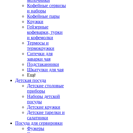
молочники
Кофейные сервизы
и наборы
Кофейные пары
Кружки
Гейзерные
кофеварки, турки
и кофемолки
Термосы и
термокружки
Ситечки для
заварки чая
Подстаканники
Шкатулки для чая
Ещё
Детская посуда
Детские столовые
приборы
Наборы детской
посуды
Детские кружки
Детские тарелки и
салатники
Посуда для сервировки
Фужеры