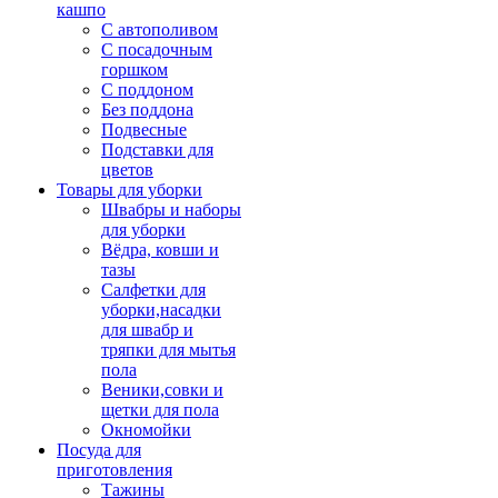
кашпо
С автополивом
С посадочным
горшком
С поддоном
Без поддона
Подвесные
Подставки для
цветов
Товары для уборки
Швабры и наборы
для уборки
Вёдра, ковши и
тазы
Салфетки для
уборки,насадки
для швабр и
тряпки для мытья
пола
Веники,совки и
щетки для пола
Окномойки
Посуда для
приготовления
Тажины