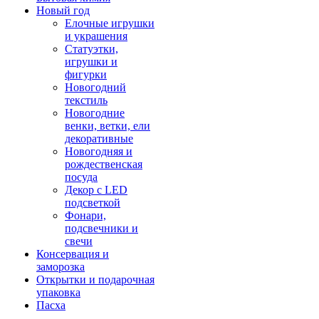
Новый год
Елочные игрушки
и украшения
Статуэтки,
игрушки и
фигурки
Новогодний
текстиль
Новогодние
венки, ветки, ели
декоративные
Новогодняя и
рождественская
посуда
Декор с LED
подсветкой
Фонари,
подсвечники и
свечи
Консервация и
заморозка
Открытки и подарочная
упаковка
Пасха