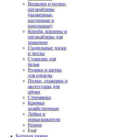
Вешалки и полки-
органайзеры
(надверные,
настенные и
напольные)
Короба, корзины и
органайзеры для
хранения
Гладильные доски
и чехлы
Сушилки для
белья
Ролики и щетки
для одежды
Полки, этажерки и
аксессуары для
обуви
Стремянки
Крючки
хозяйственные
Лейки и
опрыскиватели
Разное
Ещё
Бытовая химия