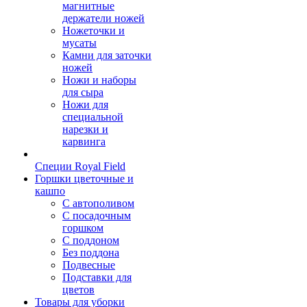
магнитные
держатели ножей
Ножеточки и
мусаты
Камни для заточки
ножей
Ножи и наборы
для сыра
Ножи для
специальной
нарезки и
карвинга
Специи Royal Field
Горшки цветочные и
кашпо
С автополивом
С посадочным
горшком
С поддоном
Без поддона
Подвесные
Подставки для
цветов
Товары для уборки