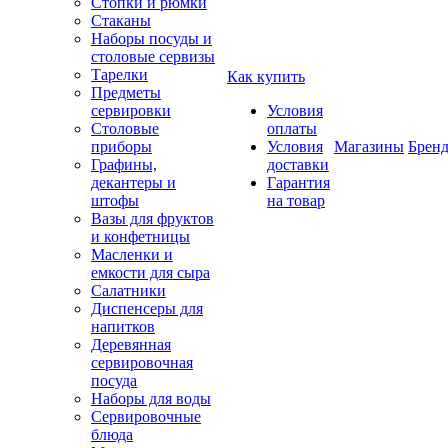
Стопки и рюмки
Стаканы
Наборы посуды и
столовые сервизы
Тарелки
Как купить
Предметы
сервировки
Условия
Столовые
оплаты
приборы
Условия
Магазины
Брен
Графины,
доставки
декантеры и
Гарантия
штофы
на товар
Вазы для фруктов
и конфетницы
Масленки и
емкости для сыра
Салатники
Диспенсеры для
напитков
Деревянная
сервировочная
посуда
Наборы для воды
Сервировочные
блюда