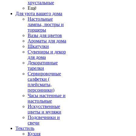
хрустальные
Ещё
Для уюта вашего дома
Настольные
лампы, люстры и
торшеры
Вазы для цветов
Ароматы для дома
Шкатулки
Сувениры и декор
для дома
Декоративные
тарелки
Сервировочные
салфетки (
плейсматы,
персонники)
Часы настенные и
настольные
Искусственные
цветы и муляжи
Подсвечники и
свечи
Текстиль
Кухня