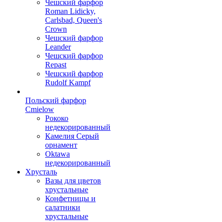
Чешский фарфор
Roman Lidicky,
Carlsbad, Queen's
Crown
Чешский фарфор
Leander
Чешский фарфор
Repast
Чешский фарфор
Rudolf Kampf
Польский фарфор
Сmielow
Рококо
недекорированный
Камелия Серый
орнамент
Oktawa
недекорированный
Хрусталь
Вазы для цветов
хрустальные
Конфетницы и
салатники
хрустальные