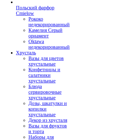
Польский фарфор
Сmielow
Рококо
недекорированный
Камелия Серый
орнамент
Oktawa
недекорированный
Хрусталь
Вазы для цветов
хрустальные
Конфетницы и
салатники
хрустальные
Блюда
сервировочные
хрустальные
Дозы, шкатулки и
копилки
хрустальные
Декор из хрусталя
Вазы для фруктов
и торта
Наборы для