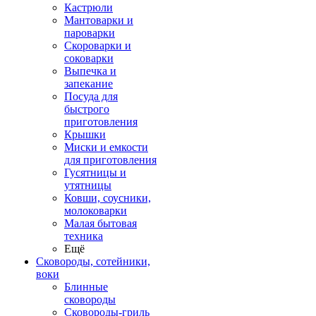
Кастрюли
Мантоварки и
пароварки
Скороварки и
соковарки
Выпечка и
запекание
Посуда для
быстрого
приготовления
Крышки
Миски и емкости
для приготовления
Гусятницы и
утятницы
Ковши, соусники,
молоковарки
Малая бытовая
техника
Ещё
Сковороды, сотейники,
воки
Блинные
сковороды
Сковороды-гриль