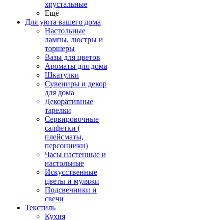
хрустальные
Ещё
Для уюта вашего дома
Настольные
лампы, люстры и
торшеры
Вазы для цветов
Ароматы для дома
Шкатулки
Сувениры и декор
для дома
Декоративные
тарелки
Сервировочные
салфетки (
плейсматы,
персонники)
Часы настенные и
настольные
Искусственные
цветы и муляжи
Подсвечники и
свечи
Текстиль
Кухня