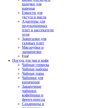
вазочки для
варенья
Емкости для
уксуса и масла
Адаптеры для
индукционных
плит и рассекатели
огня
Зажигалки для
газовых плит
Мясорубки и
лапшерезки
Ещё
Посуда для чая и кофе
Чайные сервизы
Чайные наборы
Чайные пары
Чайники для
кипячения
Заварочные
чайники,
кофейники и
френч-прессы
Сахарницы и