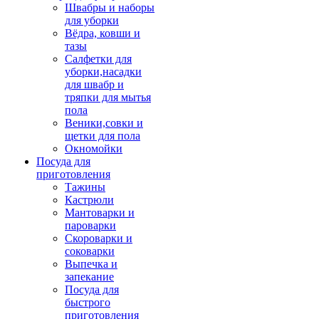
Швабры и наборы
для уборки
Вёдра, ковши и
тазы
Салфетки для
уборки,насадки
для швабр и
тряпки для мытья
пола
Веники,совки и
щетки для пола
Окномойки
Посуда для
приготовления
Тажины
Кастрюли
Мантоварки и
пароварки
Скороварки и
соковарки
Выпечка и
запекание
Посуда для
быстрого
приготовления