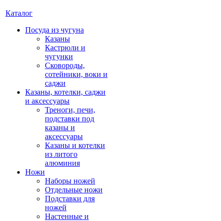
Каталог
Посуда из чугуна
Казаны
Кастрюли и
чугунки
Сковороды,
сотейники, воки и
саджи
Казаны, котелки, саджи
и аксессуары
Треноги, печи,
подставки под
казаны и
аксессуары
Казаны и котелки
из литого
алюминия
Ножи
Наборы ножей
Отдельные ножи
Подставки для
ножей
Настенные и