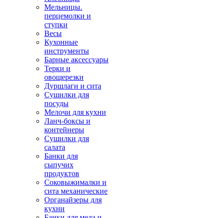
Мельницы.
перцемолки и
ступки
Весы
Кухонные
инструменты
Барные аксессуары
Терки и
овощерезки
Дуршлаги и сита
Сушилки для
посуды
Мелочи для кухни
Ланч-боксы и
контейнеры
Сушилки для
салата
Банки для
сыпучих
продуктов
Соковыжималки и
сита механические
Органайзеры для
кухни
Банки для меда и