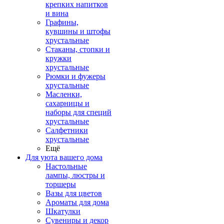
крепких напитков
и вина
Графины,
кувшины и штофы
хрустальные
Стаканы, стопки и
кружки
хрустальные
Рюмки и фужеры
хрустальные
Масленки,
сахарницы и
наборы для специй
хрустальные
Салфетники
хрустальные
Ещё
Для уюта вашего дома
Настольные
лампы, люстры и
торшеры
Вазы для цветов
Ароматы для дома
Шкатулки
Сувениры и декор