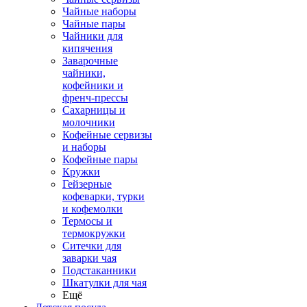
Чайные наборы
Чайные пары
Чайники для
кипячения
Заварочные
чайники,
кофейники и
френч-прессы
Сахарницы и
молочники
Кофейные сервизы
и наборы
Кофейные пары
Кружки
Гейзерные
кофеварки, турки
и кофемолки
Термосы и
термокружки
Ситечки для
заварки чая
Подстаканники
Шкатулки для чая
Ещё