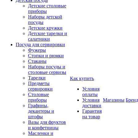
Детская посуда
Детские столовые
приборы
Наборы детской
посуды
Детские кружки
Детские тарелки и
салатники
Посуда для сервировки
Фужеры
Стопки и рюмки
Стаканы
Наборы посуды и
столовые сервизы
Тарелки
Как купить
Предметы
сервировки
Условия
Столовые
оплаты
приборы
Условия
Магазины
Брен
Графины,
доставки
декантеры и
Гарантия
штофы
на товар
Вазы для фруктов
и конфетницы
Масленки и