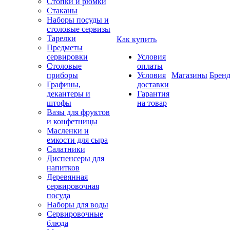
Стопки и рюмки
Стаканы
Наборы посуды и
столовые сервизы
Тарелки
Как купить
Предметы
сервировки
Условия
Столовые
оплаты
приборы
Условия
Магазины
Брен
Графины,
доставки
декантеры и
Гарантия
штофы
на товар
Вазы для фруктов
и конфетницы
Масленки и
емкости для сыра
Салатники
Диспенсеры для
напитков
Деревянная
сервировочная
посуда
Наборы для воды
Сервировочные
блюда