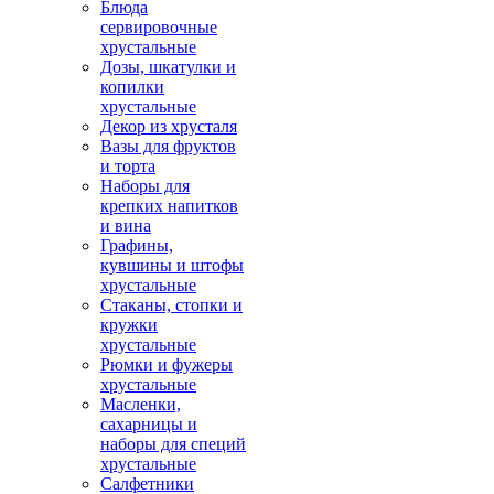
Блюда
сервировочные
хрустальные
Дозы, шкатулки и
копилки
хрустальные
Декор из хрусталя
Вазы для фруктов
и торта
Наборы для
крепких напитков
и вина
Графины,
кувшины и штофы
хрустальные
Стаканы, стопки и
кружки
хрустальные
Рюмки и фужеры
хрустальные
Масленки,
сахарницы и
наборы для специй
хрустальные
Салфетники