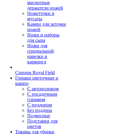
магнитные
держатели ножей
Ножеточки и
мусаты
Камни для заточки
ножей
Ножи и наборы
для сыра
Ножи для
специальной
нарезки и
карвинга
Специи Royal Field
Горшки цветочные и
кашпо
С автополивом
С посадочным
горшком
С поддоном
Без поддона
Подвесные
Подставки для
цветов
Товары для уборки