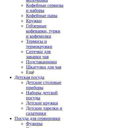
молочники
Кофейные сервизы
и наборы
Кофейные пары
Кружки
Гейзерные
кофеварки, турки
и кофемолки
Термосы и
термокружки
Ситечки для
заварки чая
Подстаканники
Шкатулки для чая
Ещё
Детская посуда
Детские столовые
приборы
Наборы детской
посуды
Детские кружки
Детские тарелки и
салатники
Посуда для сервировки
Фужеры