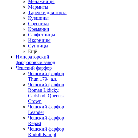
Менажницы
Мармиты
Тарелки для торта
Кувшины
Соусники
Креманки
Салфетницы
Икорницы
Супницы
Ещё
Императорский
фарфоровый завод
Чешский фарфор
Чешский фарфор
Thun 1794 a.s.
Чешский фарфор
Roman Lidicky,
Carlsbad, Queen's
Crown
Чешский фарфор
Leander
Чешский фарфор
Repast
Чешский фарфор
Rudolf Kampf