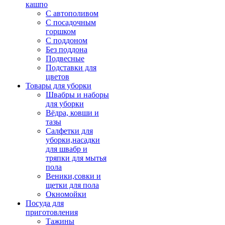
кашпо
С автополивом
С посадочным
горшком
С поддоном
Без поддона
Подвесные
Подставки для
цветов
Товары для уборки
Швабры и наборы
для уборки
Вёдра, ковши и
тазы
Салфетки для
уборки,насадки
для швабр и
тряпки для мытья
пола
Веники,совки и
щетки для пола
Окномойки
Посуда для
приготовления
Тажины