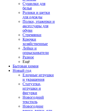
Сушилки для
белья
Ролики и щетки
для одежды
Полки, этажерки и
аксессуары для
обуви
Стремянки
Крючки
хозяйственные
Лейки и
опрыскиватели
Разное
Ещё
Бытовая химия
Новый год
Елочные игрушки
и украшения
Статуэтки,
игрушки и
фигурки
Новогодний
текстиль
Новогодние
венки, ветки, ели