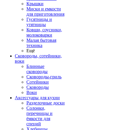
Крышки
Миски и емкости
для приготовления
Гусятницы и
утятницы
Ковши, соусники,
молоковарки
Малая бытовая
техника
Ещё
Сковороды, сотейники,
воки
Блинные
сковороды
Сковороды-гриль
Сотейники
Сковороды
Воки
Аксессуары для кухни
Разделочные доски
Солонки,
перечницы и
ёмкости для
специй
Хлебницы