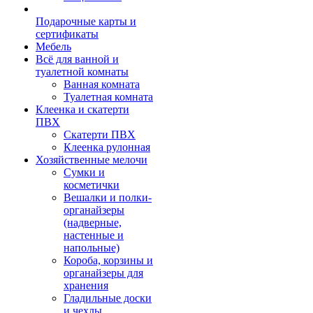
Подарочные карты и
сертификаты
Мебель
Всё для ванной и
туалетной комнаты
Ванная комната
Туалетная комната
Клеенка и скатерти
ПВХ
Скатерти ПВХ
Клеенка рулонная
Хозяйственные мелочи
Сумки и
косметички
Вешалки и полки-
органайзеры
(надверные,
настенные и
напольные)
Короба, корзины и
органайзеры для
хранения
Гладильные доски
и чехлы