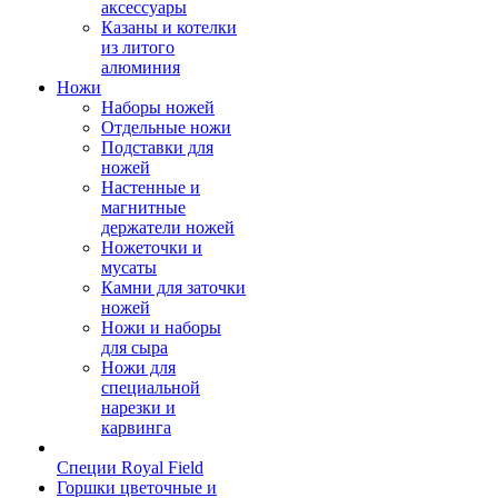
аксессуары
Казаны и котелки
из литого
алюминия
Ножи
Наборы ножей
Отдельные ножи
Подставки для
ножей
Настенные и
магнитные
держатели ножей
Ножеточки и
мусаты
Камни для заточки
ножей
Ножи и наборы
для сыра
Ножи для
специальной
нарезки и
карвинга
Специи Royal Field
Горшки цветочные и