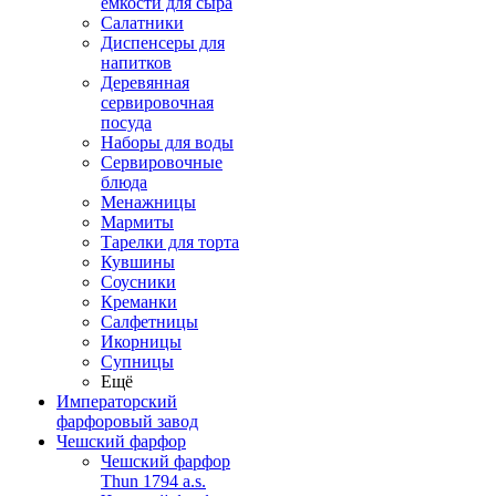
емкости для сыра
Салатники
Диспенсеры для
напитков
Деревянная
сервировочная
посуда
Наборы для воды
Сервировочные
блюда
Менажницы
Мармиты
Тарелки для торта
Кувшины
Соусники
Креманки
Салфетницы
Икорницы
Супницы
Ещё
Императорский
фарфоровый завод
Чешский фарфор
Чешский фарфор
Thun 1794 a.s.