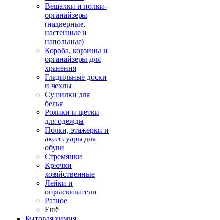
Вешалки и полки-
органайзеры
(надверные,
настенные и
напольные)
Короба, корзины и
органайзеры для
хранения
Гладильные доски
и чехлы
Сушилки для
белья
Ролики и щетки
для одежды
Полки, этажерки и
аксессуары для
обуви
Стремянки
Крючки
хозяйственные
Лейки и
опрыскиватели
Разное
Ещё
Бытовая химия