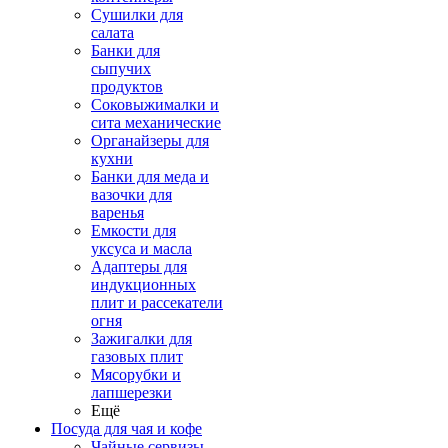
Сушилки для
салата
Банки для
сыпучих
продуктов
Соковыжималки и
сита механические
Органайзеры для
кухни
Банки для меда и
вазочки для
варенья
Емкости для
уксуса и масла
Адаптеры для
индукционных
плит и рассекатели
огня
Зажигалки для
газовых плит
Мясорубки и
лапшерезки
Ещё
Посуда для чая и кофе
Чайные сервизы