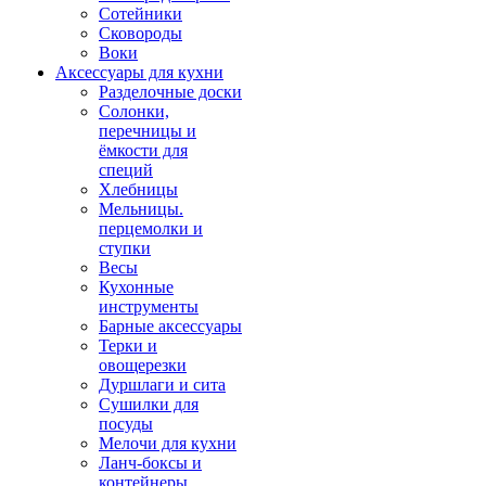
Сотейники
Сковороды
Воки
Аксессуары для кухни
Разделочные доски
Солонки,
перечницы и
ёмкости для
специй
Хлебницы
Мельницы.
перцемолки и
ступки
Весы
Кухонные
инструменты
Барные аксессуары
Терки и
овощерезки
Дуршлаги и сита
Сушилки для
посуды
Мелочи для кухни
Ланч-боксы и
контейнеры