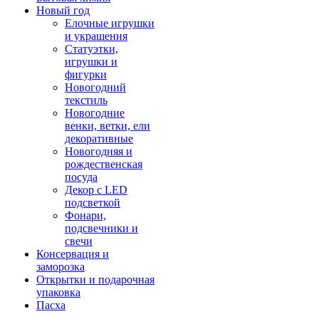
Новый год
Елочные игрушки
и украшения
Статуэтки,
игрушки и
фигурки
Новогодний
текстиль
Новогодние
венки, ветки, ели
декоративные
Новогодняя и
рождественская
посуда
Декор с LED
подсветкой
Фонари,
подсвечники и
свечи
Консервация и
заморозка
Открытки и подарочная
упаковка
Пасха