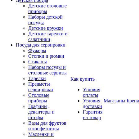
Детская посуда
Детские столовые
приборы
Наборы детской
посуды
Детские кружки
Детские тарелки и
салатники
Посуда для сервировки
Фужеры
Стопки и рюмки
Стаканы
Наборы посуды и
столовые сервизы
Тарелки
Как купить
Предметы
сервировки
Условия
Столовые
оплаты
приборы
Условия
Магазины
Брен
Графины,
доставки
декантеры и
Гарантия
штофы
на товар
Вазы для фруктов
и конфетницы
Масленки и