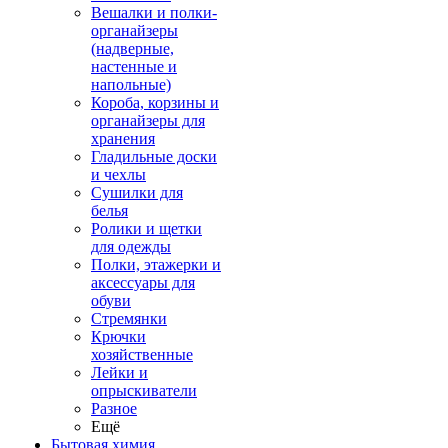
Вешалки и полки-
органайзеры
(надверные,
настенные и
напольные)
Короба, корзины и
органайзеры для
хранения
Гладильные доски
и чехлы
Сушилки для
белья
Ролики и щетки
для одежды
Полки, этажерки и
аксессуары для
обуви
Стремянки
Крючки
хозяйственные
Лейки и
опрыскиватели
Разное
Ещё
Бытовая химия