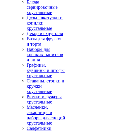
Блюда
сервировочные
хрустальные
Дозы, шкатулки и
копилки
хрустальные
Декор из хрусталя
Вазы для фруктов
и торта
Наборы для
крепких напитков
и вина
Графины,
кувшины и штофы
хрустальные
Стаканы, стопки и
кружки
хрустальные
Рюмки и фужеры
хрустальные
Масленки,
сахарницы и
наборы для специй
хрустальные
Салфетники