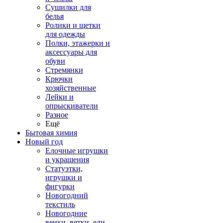
Сушилки для
белья
Ролики и щетки
для одежды
Полки, этажерки и
аксессуары для
обуви
Стремянки
Крючки
хозяйственные
Лейки и
опрыскиватели
Разное
Ещё
Бытовая химия
Новый год
Елочные игрушки
и украшения
Статуэтки,
игрушки и
фигурки
Новогодний
текстиль
Новогодние
венки, ветки, ели