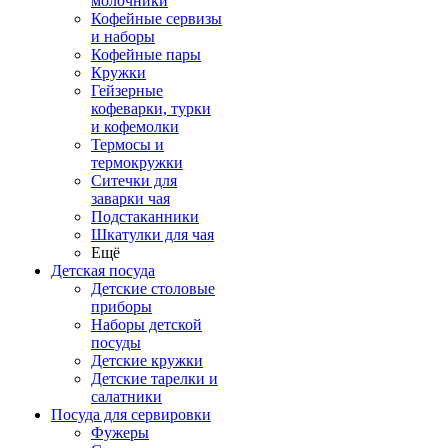
молочники
Кофейные сервизы
и наборы
Кофейные пары
Кружки
Гейзерные
кофеварки, турки
и кофемолки
Термосы и
термокружки
Ситечки для
заварки чая
Подстаканники
Шкатулки для чая
Ещё
Детская посуда
Детские столовые
приборы
Наборы детской
посуды
Детские кружки
Детские тарелки и
салатники
Посуда для сервировки
Фужеры