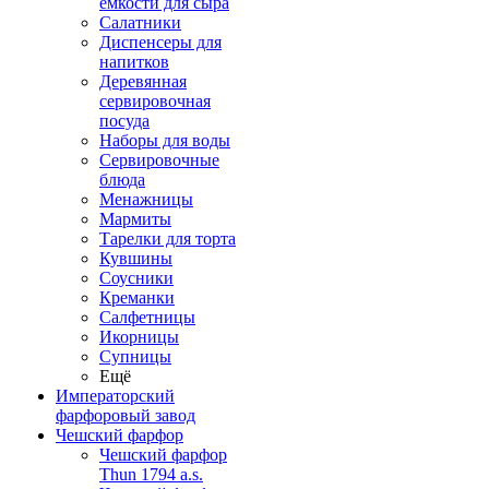
емкости для сыра
Салатники
Диспенсеры для
напитков
Деревянная
сервировочная
посуда
Наборы для воды
Сервировочные
блюда
Менажницы
Мармиты
Тарелки для торта
Кувшины
Соусники
Креманки
Салфетницы
Икорницы
Супницы
Ещё
Императорский
фарфоровый завод
Чешский фарфор
Чешский фарфор
Thun 1794 a.s.