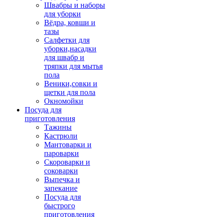
Швабры и наборы
для уборки
Вёдра, ковши и
тазы
Салфетки для
уборки,насадки
для швабр и
тряпки для мытья
пола
Веники,совки и
щетки для пола
Окномойки
Посуда для
приготовления
Тажины
Кастрюли
Мантоварки и
пароварки
Скороварки и
соковарки
Выпечка и
запекание
Посуда для
быстрого
приготовления