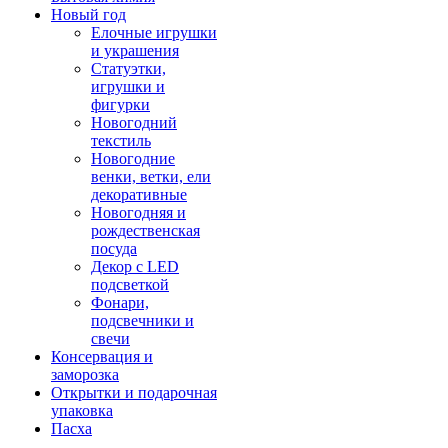
Новый год
Елочные игрушки
и украшения
Статуэтки,
игрушки и
фигурки
Новогодний
текстиль
Новогодние
венки, ветки, ели
декоративные
Новогодняя и
рождественская
посуда
Декор с LED
подсветкой
Фонари,
подсвечники и
свечи
Консервация и
заморозка
Открытки и подарочная
упаковка
Пасха