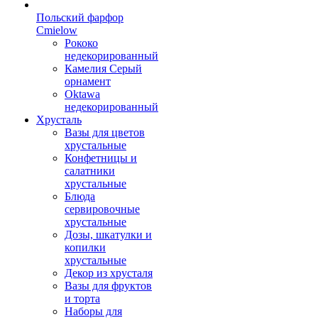
Польский фарфор
Сmielow
Рококо
недекорированный
Камелия Серый
орнамент
Oktawa
недекорированный
Хрусталь
Вазы для цветов
хрустальные
Конфетницы и
салатники
хрустальные
Блюда
сервировочные
хрустальные
Дозы, шкатулки и
копилки
хрустальные
Декор из хрусталя
Вазы для фруктов
и торта
Наборы для