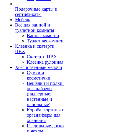
Подарочные карты и
сертификаты
Мебель
Всё для ванной и
туалетной комнаты
Ванная комната
Туалетная комната
Клеенка и скатерти
ПВХ
Скатерти ПВХ
Клеенка рулонная
Хозяйственные мелочи
Сумки и
косметички
Вешалки и полки-
органайзеры
(надверные,
настенные и
напольные)
Короба, корзины и
органайзеры для
хранения
Гладильные доски
и чехлы