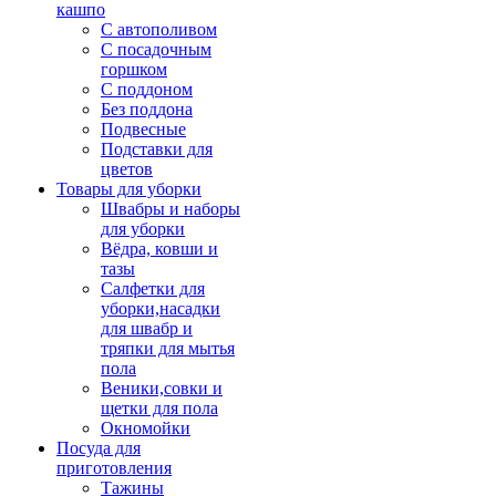
кашпо
С автополивом
С посадочным
горшком
С поддоном
Без поддона
Подвесные
Подставки для
цветов
Товары для уборки
Швабры и наборы
для уборки
Вёдра, ковши и
тазы
Салфетки для
уборки,насадки
для швабр и
тряпки для мытья
пола
Веники,совки и
щетки для пола
Окномойки
Посуда для
приготовления
Тажины