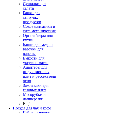
Сушилки для
салата
Банки для
сыпучих
продуктов
Соковыжималки и
сита механические
Органайзеры для
кухни
Банки для меда и
вазочки для
варенья
Емкости для
уксуса и масла
Адаптеры для
индукционных
плит и рассекатели
огня
Зажигалки для
газовых плит
Мясорубки и
лапшерезки
Ещё
Посуда для чая и кофе
Чайные сервизы