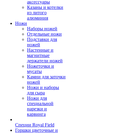
аксессуары
Казаны и котелки
из литого
алюминия
Ножи
Наборы ножей
Отдельные ножи
Подставки для
ножей
Настенные и
магнитные
держатели ножей
Ножеточки и
мусаты
Камни для заточки
ножей
Ножи и наборы
для сыра
Ножи для
специальной
нарезки и
карвинга
Специи Royal Field
Горшки цветочные и