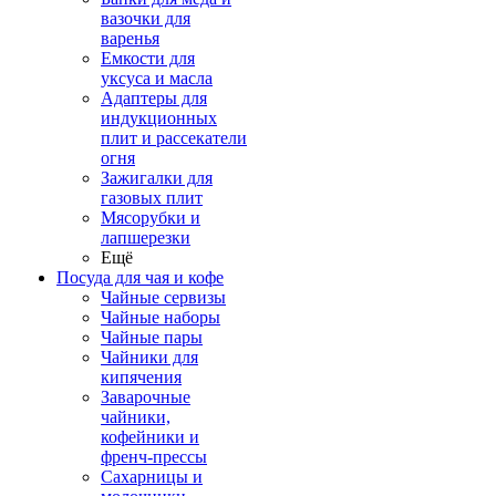
вазочки для
варенья
Емкости для
уксуса и масла
Адаптеры для
индукционных
плит и рассекатели
огня
Зажигалки для
газовых плит
Мясорубки и
лапшерезки
Ещё
Посуда для чая и кофе
Чайные сервизы
Чайные наборы
Чайные пары
Чайники для
кипячения
Заварочные
чайники,
кофейники и
френч-прессы
Сахарницы и