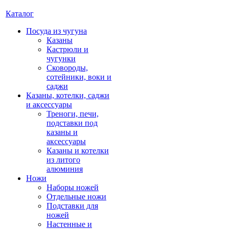
Каталог
Посуда из чугуна
Казаны
Кастрюли и
чугунки
Сковороды,
сотейники, воки и
саджи
Казаны, котелки, саджи
и аксессуары
Треноги, печи,
подставки под
казаны и
аксессуары
Казаны и котелки
из литого
алюминия
Ножи
Наборы ножей
Отдельные ножи
Подставки для
ножей
Настенные и