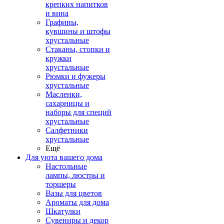
крепких напитков
и вина
Графины,
кувшины и штофы
хрустальные
Стаканы, стопки и
кружки
хрустальные
Рюмки и фужеры
хрустальные
Масленки,
сахарницы и
наборы для специй
хрустальные
Салфетники
хрустальные
Ещё
Для уюта вашего дома
Настольные
лампы, люстры и
торшеры
Вазы для цветов
Ароматы для дома
Шкатулки
Сувениры и декор