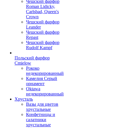
Чешский фарфор
Roman Lidicky,
Carlsbad, Queen's
Crown
Чешский фарфор
Leander
Чешский фарфор
Repast
Чешский фарфор
Rudolf Kampf
Польский фарфор
Сmielow
Рококо
недекорированный
Камелия Серый
орнамент
Oktawa
недекорированный
Хрусталь
Вазы для цветов
хрустальные
Конфетницы и
салатники
хрустальные