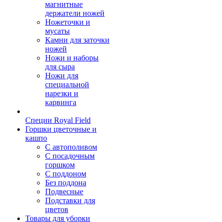
магнитные
держатели ножей
Ножеточки и
мусаты
Камни для заточки
ножей
Ножи и наборы
для сыра
Ножи для
специальной
нарезки и
карвинга
Специи Royal Field
Горшки цветочные и
кашпо
С автополивом
С посадочным
горшком
С поддоном
Без поддона
Подвесные
Подставки для
цветов
Товары для уборки