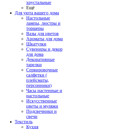
хрустальные
Ещё
Для уюта вашего дома
Настольные
лампы, люстры и
торшеры
Вазы для цветов
Ароматы для дома
Шкатулки
Сувениры и декор
для дома
Декоративные
тарелки
Сервировочные
салфетки (
плейсматы,
персонники)
Часы настенные и
настольные
Искусственные
цветы и муляжи
Подсвечники и
свечи
Текстиль
Кухня