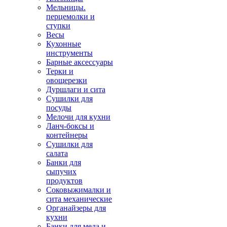
Мельницы.
перцемолки и
ступки
Весы
Кухонные
инструменты
Барные аксессуары
Терки и
овощерезки
Дуршлаги и сита
Сушилки для
посуды
Мелочи для кухни
Ланч-боксы и
контейнеры
Сушилки для
салата
Банки для
сыпучих
продуктов
Соковыжималки и
сита механические
Органайзеры для
кухни
Банки для меда и