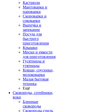
Кастрюли
Мантоварки и
пароварки
Скороварки и
соковарки
Выпечка и
запекание
Посуда для
быстрого
приготовления
Крышки
Миски и емкости
для приготовления
Гусятницы и
утятницы
Ковши, соусники,
молоковарки
Малая бытовая
техника
Ещё
Сковороды, сотейники,
воки
Блинные
сковороды
Сковороды-гриль