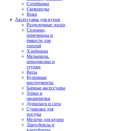
Сотейники
Сковороды
Воки
Аксессуары для кухни
Разделочные доски
Солонки,
перечницы и
ёмкости для
специй
Хлебницы
Мельницы.
перцемолки и
ступки
Весы
Кухонные
инструменты
Барные аксессуары
Терки и
овощерезки
Дуршлаги и сита
Сушилки для
посуды
Мелочи для кухни
Ланч-боксы и
контейнеры