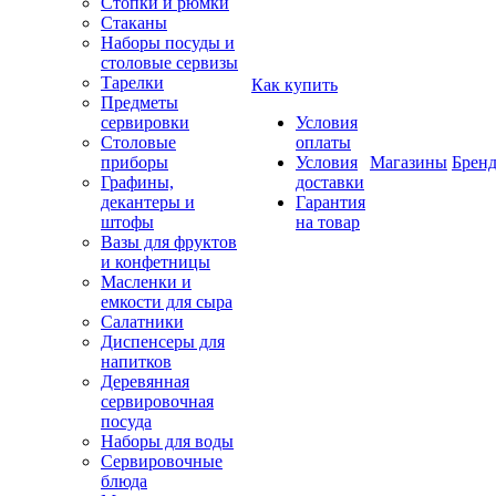
Стопки и рюмки
Стаканы
Наборы посуды и
столовые сервизы
Тарелки
Как купить
Предметы
сервировки
Условия
Столовые
оплаты
приборы
Условия
Магазины
Брен
Графины,
доставки
декантеры и
Гарантия
штофы
на товар
Вазы для фруктов
и конфетницы
Масленки и
емкости для сыра
Салатники
Диспенсеры для
напитков
Деревянная
сервировочная
посуда
Наборы для воды
Сервировочные
блюда