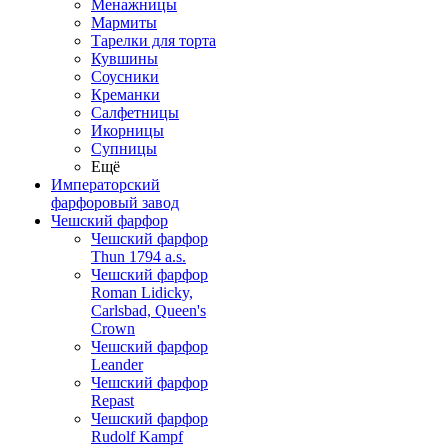
Менажницы
Мармиты
Тарелки для торта
Кувшины
Соусники
Креманки
Салфетницы
Икорницы
Супницы
Ещё
Императорский
фарфоровый завод
Чешский фарфор
Чешский фарфор
Thun 1794 a.s.
Чешский фарфор
Roman Lidicky,
Carlsbad, Queen's
Crown
Чешский фарфор
Leander
Чешский фарфор
Repast
Чешский фарфор
Rudolf Kampf