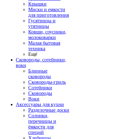
Крышки
Миски и емкости
для приготовления
Гусятницы и
утятницы
Ковши, соусники,
молоковарки
Малая бытовая
техника
Ещё
Сковороды, сотейники,
воки
Блинные
сковороды
Сковороды-гриль
Сотейники
Сковороды
Воки
Аксессуары для кухни
Разделочные доски
Солонки,
перечницы и
ёмкости для
специй
Хлебницы