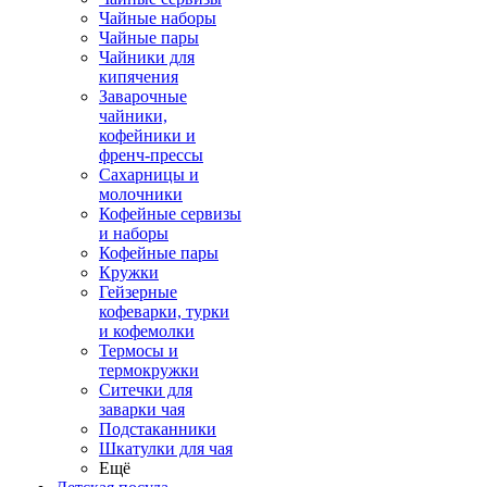
Чайные наборы
Чайные пары
Чайники для
кипячения
Заварочные
чайники,
кофейники и
френч-прессы
Сахарницы и
молочники
Кофейные сервизы
и наборы
Кофейные пары
Кружки
Гейзерные
кофеварки, турки
и кофемолки
Термосы и
термокружки
Ситечки для
заварки чая
Подстаканники
Шкатулки для чая
Ещё