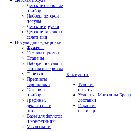
Детская посуда
Детские столовые
приборы
Наборы детской
посуды
Детские кружки
Детские тарелки и
салатники
Посуда для сервировки
Фужеры
Стопки и рюмки
Стаканы
Наборы посуды и
столовые сервизы
Тарелки
Как купить
Предметы
сервировки
Условия
Столовые
оплаты
приборы
Условия
Магазины
Брен
Графины,
доставки
декантеры и
Гарантия
штофы
на товар
Вазы для фруктов
и конфетницы
Масленки и