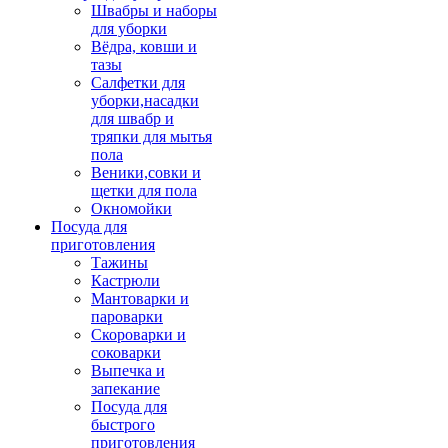
Швабры и наборы
для уборки
Вёдра, ковши и
тазы
Салфетки для
уборки,насадки
для швабр и
тряпки для мытья
пола
Веники,совки и
щетки для пола
Окномойки
Посуда для
приготовления
Тажины
Кастрюли
Мантоварки и
пароварки
Скороварки и
соковарки
Выпечка и
запекание
Посуда для
быстрого
приготовления