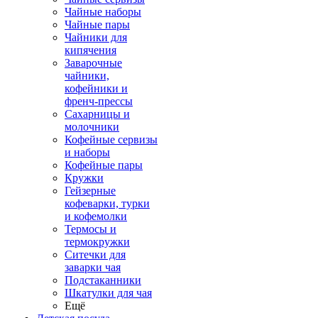
Чайные наборы
Чайные пары
Чайники для
кипячения
Заварочные
чайники,
кофейники и
френч-прессы
Сахарницы и
молочники
Кофейные сервизы
и наборы
Кофейные пары
Кружки
Гейзерные
кофеварки, турки
и кофемолки
Термосы и
термокружки
Ситечки для
заварки чая
Подстаканники
Шкатулки для чая
Ещё