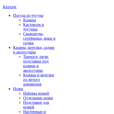
Каталог
Посуда из чугуна
Казаны
Кастрюли и
чугунки
Сковороды,
сотейники, воки и
саджи
Казаны, котелки, саджи
и аксессуары
Треноги, печи,
подставки под
казаны и
аксессуары
Казаны и котелки
из литого
алюминия
Ножи
Наборы ножей
Отдельные ножи
Подставки для
ножей
Настенные и