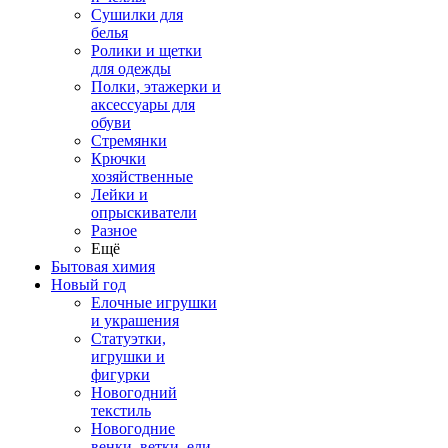
Сушилки для
белья
Ролики и щетки
для одежды
Полки, этажерки и
аксессуары для
обуви
Стремянки
Крючки
хозяйственные
Лейки и
опрыскиватели
Разное
Ещё
Бытовая химия
Новый год
Елочные игрушки
и украшения
Статуэтки,
игрушки и
фигурки
Новогодний
текстиль
Новогодние
венки, ветки, ели