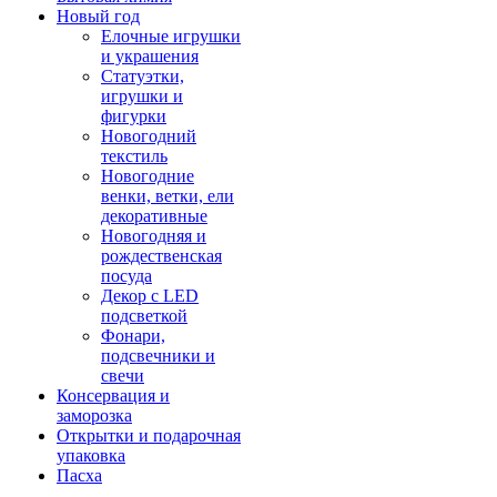
Новый год
Елочные игрушки
и украшения
Статуэтки,
игрушки и
фигурки
Новогодний
текстиль
Новогодние
венки, ветки, ели
декоративные
Новогодняя и
рождественская
посуда
Декор с LED
подсветкой
Фонари,
подсвечники и
свечи
Консервация и
заморозка
Открытки и подарочная
упаковка
Пасха