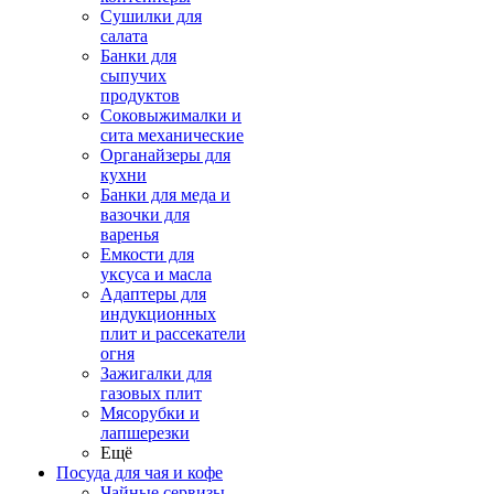
Сушилки для
салата
Банки для
сыпучих
продуктов
Соковыжималки и
сита механические
Органайзеры для
кухни
Банки для меда и
вазочки для
варенья
Емкости для
уксуса и масла
Адаптеры для
индукционных
плит и рассекатели
огня
Зажигалки для
газовых плит
Мясорубки и
лапшерезки
Ещё
Посуда для чая и кофе
Чайные сервизы