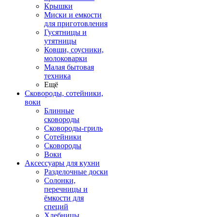
Крышки
Миски и емкости
для приготовления
Гусятницы и
утятницы
Ковши, соусники,
молоковарки
Малая бытовая
техника
Ещё
Сковороды, сотейники,
воки
Блинные
сковороды
Сковороды-гриль
Сотейники
Сковороды
Воки
Аксессуары для кухни
Разделочные доски
Солонки,
перечницы и
ёмкости для
специй
Хлебницы