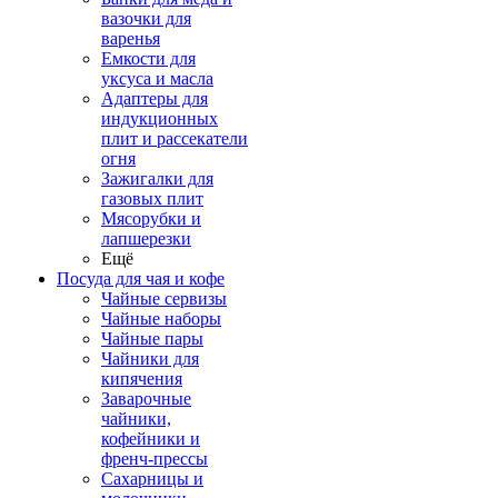
вазочки для
варенья
Емкости для
уксуса и масла
Адаптеры для
индукционных
плит и рассекатели
огня
Зажигалки для
газовых плит
Мясорубки и
лапшерезки
Ещё
Посуда для чая и кофе
Чайные сервизы
Чайные наборы
Чайные пары
Чайники для
кипячения
Заварочные
чайники,
кофейники и
френч-прессы
Сахарницы и