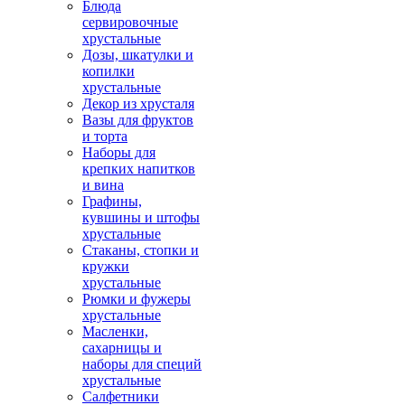
Блюда
сервировочные
хрустальные
Дозы, шкатулки и
копилки
хрустальные
Декор из хрусталя
Вазы для фруктов
и торта
Наборы для
крепких напитков
и вина
Графины,
кувшины и штофы
хрустальные
Стаканы, стопки и
кружки
хрустальные
Рюмки и фужеры
хрустальные
Масленки,
сахарницы и
наборы для специй
хрустальные
Салфетники