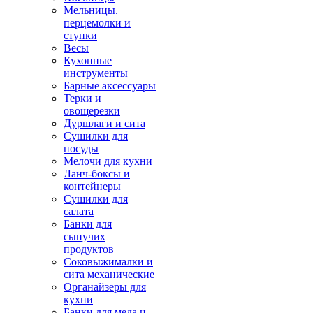
Мельницы.
перцемолки и
ступки
Весы
Кухонные
инструменты
Барные аксессуары
Терки и
овощерезки
Дуршлаги и сита
Сушилки для
посуды
Мелочи для кухни
Ланч-боксы и
контейнеры
Сушилки для
салата
Банки для
сыпучих
продуктов
Соковыжималки и
сита механические
Органайзеры для
кухни
Банки для меда и