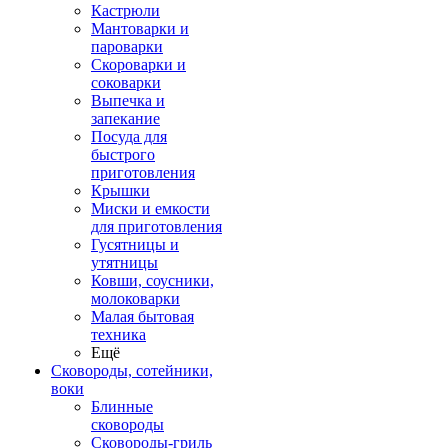
Кастрюли
Мантоварки и
пароварки
Скороварки и
соковарки
Выпечка и
запекание
Посуда для
быстрого
приготовления
Крышки
Миски и емкости
для приготовления
Гусятницы и
утятницы
Ковши, соусники,
молоковарки
Малая бытовая
техника
Ещё
Сковороды, сотейники,
воки
Блинные
сковороды
Сковороды-гриль