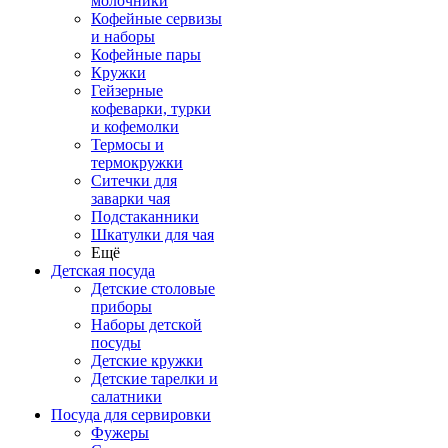
молочники
Кофейные сервизы
и наборы
Кофейные пары
Кружки
Гейзерные
кофеварки, турки
и кофемолки
Термосы и
термокружки
Ситечки для
заварки чая
Подстаканники
Шкатулки для чая
Ещё
Детская посуда
Детские столовые
приборы
Наборы детской
посуды
Детские кружки
Детские тарелки и
салатники
Посуда для сервировки
Фужеры