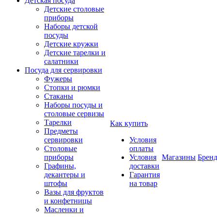
Детская посуда
Детские столовые
приборы
Наборы детской
посуды
Детские кружки
Детские тарелки и
салатники
Посуда для сервировки
Фужеры
Стопки и рюмки
Стаканы
Наборы посуды и
столовые сервизы
Тарелки
Как купить
Предметы
сервировки
Условия
Столовые
оплаты
приборы
Условия
Магазины
Брен
Графины,
доставки
декантеры и
Гарантия
штофы
на товар
Вазы для фруктов
и конфетницы
Масленки и