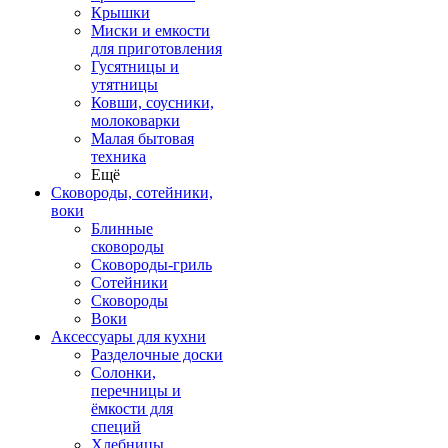
Крышки
Миски и емкости
для приготовления
Гусятницы и
утятницы
Ковши, соусники,
молоковарки
Малая бытовая
техника
Ещё
Сковороды, сотейники,
воки
Блинные
сковороды
Сковороды-гриль
Сотейники
Сковороды
Воки
Аксессуары для кухни
Разделочные доски
Солонки,
перечницы и
ёмкости для
специй
Хлебницы