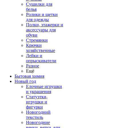
Сушилки для
белья
Ролики и щетки
для одежды
Полки, этажерки и
аксессуары для
обуви
Стремянки
Крючки
хозяйственные
Лейки и
опрыскиватели
Разное
Ещё
Бытовая химия
Новый год
Елочные игрушки
и украшения
Статуэтки,
игрушки и
фигурки
Новогодний
текстиль
Новогодние
венки, ветки, ели