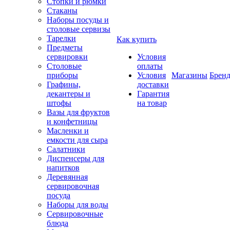
Стопки и рюмки
Стаканы
Наборы посуды и
столовые сервизы
Тарелки
Как купить
Предметы
сервировки
Условия
Столовые
оплаты
приборы
Условия
Магазины
Брен
Графины,
доставки
декантеры и
Гарантия
штофы
на товар
Вазы для фруктов
и конфетницы
Масленки и
емкости для сыра
Салатники
Диспенсеры для
напитков
Деревянная
сервировочная
посуда
Наборы для воды
Сервировочные
блюда