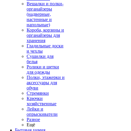
Вешалки и полки-
органайзеры
(надверные,
настенные и
напольные)
Короба, корзины и
органайзеры для
хранения
Гладильные доски
и чехлы
Сушилки для
белья
Ролики и щетки
для одежды
Полки, этажерки и
аксессуары для
обуви
Стремянки
Крючки
хозяйственные
Лейки и
опрыскиватели
Разное
Ещё
Бытовая химия