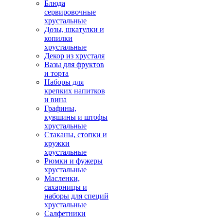
Блюда
сервировочные
хрустальные
Дозы, шкатулки и
копилки
хрустальные
Декор из хрусталя
Вазы для фруктов
и торта
Наборы для
крепких напитков
и вина
Графины,
кувшины и штофы
хрустальные
Стаканы, стопки и
кружки
хрустальные
Рюмки и фужеры
хрустальные
Масленки,
сахарницы и
наборы для специй
хрустальные
Салфетники