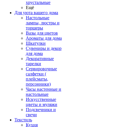
хрустальные
Ещё
Для уюта вашего дома
Настольные
лампы, люстры и
торшеры
Вазы для цветов
Ароматы для дома
Шкатулки
Сувениры и декор
для дома
Декоративные
тарелки
Сервировочные
салфетки (
плейсматы,
персонники)
Часы настенные и
настольные
Искусственные
цветы и муляжи
Подсвечники и
свечи
Текстиль
Кухня