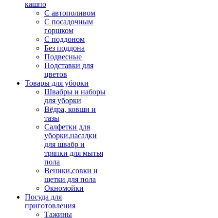
кашпо
С автополивом
С посадочным
горшком
С поддоном
Без поддона
Подвесные
Подставки для
цветов
Товары для уборки
Швабры и наборы
для уборки
Вёдра, ковши и
тазы
Салфетки для
уборки,насадки
для швабр и
тряпки для мытья
пола
Веники,совки и
щетки для пола
Окномойки
Посуда для
приготовления
Тажины