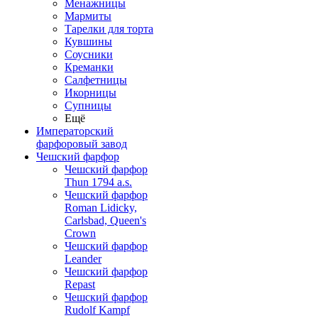
Менажницы
Мармиты
Тарелки для торта
Кувшины
Соусники
Креманки
Салфетницы
Икорницы
Супницы
Ещё
Императорский
фарфоровый завод
Чешский фарфор
Чешский фарфор
Thun 1794 a.s.
Чешский фарфор
Roman Lidicky,
Carlsbad, Queen's
Crown
Чешский фарфор
Leander
Чешский фарфор
Repast
Чешский фарфор
Rudolf Kampf