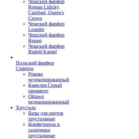
Чешский фарфор
Roman Lidicky,
Carlsbad, Queen's
Crown
Чешский фарфор
Leander
Чешский фарфор
Repast
Чешский фарфор
Rudolf Kampf
Польский фарфор
Сmielow
Рококо
недекорированный
Камелия Серый
орнамент
Oktawa
недекорированный
Хрусталь
Вазы для цветов
хрустальные
Конфетницы и
салатники
хрустальные