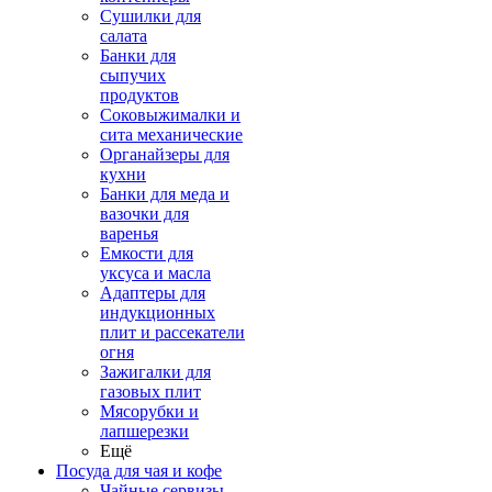
Сушилки для
салата
Банки для
сыпучих
продуктов
Соковыжималки и
сита механические
Органайзеры для
кухни
Банки для меда и
вазочки для
варенья
Емкости для
уксуса и масла
Адаптеры для
индукционных
плит и рассекатели
огня
Зажигалки для
газовых плит
Мясорубки и
лапшерезки
Ещё
Посуда для чая и кофе
Чайные сервизы