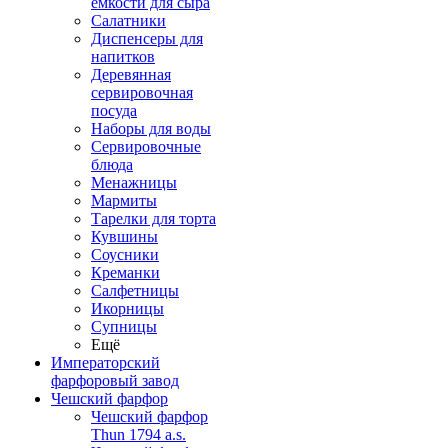
емкости для сыра
Салатники
Диспенсеры для
напитков
Деревянная
сервировочная
посуда
Наборы для воды
Сервировочные
блюда
Менажницы
Мармиты
Тарелки для торта
Кувшины
Соусники
Креманки
Салфетницы
Икорницы
Супницы
Ещё
Императорский
фарфоровый завод
Чешский фарфор
Чешский фарфор
Thun 1794 a.s.