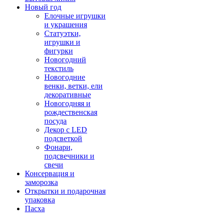
Новый год
Елочные игрушки
и украшения
Статуэтки,
игрушки и
фигурки
Новогодний
текстиль
Новогодние
венки, ветки, ели
декоративные
Новогодняя и
рождественская
посуда
Декор с LED
подсветкой
Фонари,
подсвечники и
свечи
Консервация и
заморозка
Открытки и подарочная
упаковка
Пасха