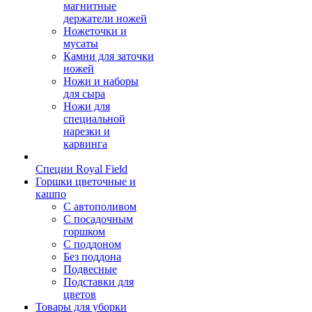
магнитные
держатели ножей
Ножеточки и
мусаты
Камни для заточки
ножей
Ножи и наборы
для сыра
Ножи для
специальной
нарезки и
карвинга
Специи Royal Field
Горшки цветочные и
кашпо
С автополивом
С посадочным
горшком
С поддоном
Без поддона
Подвесные
Подставки для
цветов
Товары для уборки