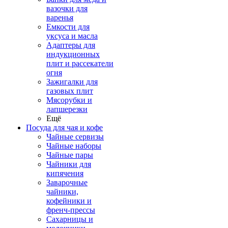
вазочки для
варенья
Емкости для
уксуса и масла
Адаптеры для
индукционных
плит и рассекатели
огня
Зажигалки для
газовых плит
Мясорубки и
лапшерезки
Ещё
Посуда для чая и кофе
Чайные сервизы
Чайные наборы
Чайные пары
Чайники для
кипячения
Заварочные
чайники,
кофейники и
френч-прессы
Сахарницы и