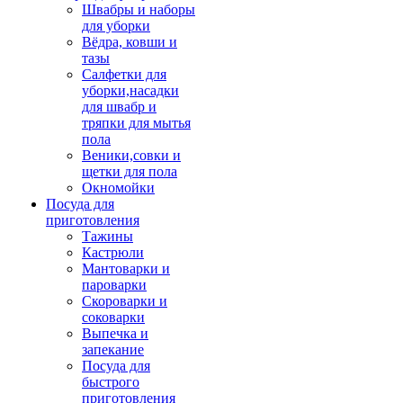
Швабры и наборы
для уборки
Вёдра, ковши и
тазы
Салфетки для
уборки,насадки
для швабр и
тряпки для мытья
пола
Веники,совки и
щетки для пола
Окномойки
Посуда для
приготовления
Тажины
Кастрюли
Мантоварки и
пароварки
Скороварки и
соковарки
Выпечка и
запекание
Посуда для
быстрого
приготовления