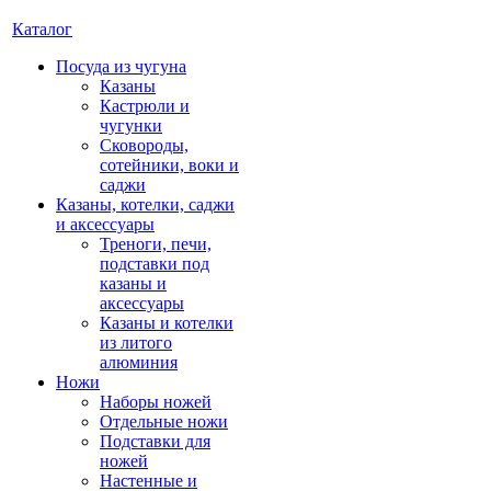
Каталог
Посуда из чугуна
Казаны
Кастрюли и
чугунки
Сковороды,
сотейники, воки и
саджи
Казаны, котелки, саджи
и аксессуары
Треноги, печи,
подставки под
казаны и
аксессуары
Казаны и котелки
из литого
алюминия
Ножи
Наборы ножей
Отдельные ножи
Подставки для
ножей
Настенные и