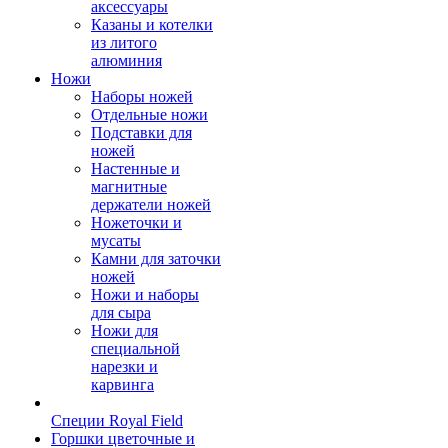
аксессуары
Казаны и котелки
из литого
алюминия
Ножи
Наборы ножей
Отдельные ножи
Подставки для
ножей
Настенные и
магнитные
держатели ножей
Ножеточки и
мусаты
Камни для заточки
ножей
Ножи и наборы
для сыра
Ножи для
специальной
нарезки и
карвинга
Специи Royal Field
Горшки цветочные и