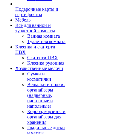
Подарочные карты и
сертификаты
Мебель
Всё для ванной и
туалетной комнаты
Ванная комната
Туалетная комната
Клеенка и скатерти
ПВХ
Скатерти ПВХ
Клеенка рулонная
Хозяйственные мелочи
Сумки и
косметички
Вешалки и полки-
органайзеры
(надверные,
настенные и
напольные)
Короба, корзины и
органайзеры для
хранения
Гладильные доски
и чехлы