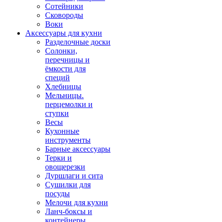
Сотейники
Сковороды
Воки
Аксессуары для кухни
Разделочные доски
Солонки,
перечницы и
ёмкости для
специй
Хлебницы
Мельницы.
перцемолки и
ступки
Весы
Кухонные
инструменты
Барные аксессуары
Терки и
овощерезки
Дуршлаги и сита
Сушилки для
посуды
Мелочи для кухни
Ланч-боксы и
контейнеры