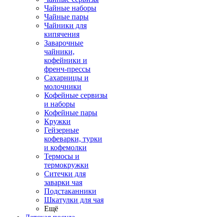
Чайные наборы
Чайные пары
Чайники для
кипячения
Заварочные
чайники,
кофейники и
френч-прессы
Сахарницы и
молочники
Кофейные сервизы
и наборы
Кофейные пары
Кружки
Гейзерные
кофеварки, турки
и кофемолки
Термосы и
термокружки
Ситечки для
заварки чая
Подстаканники
Шкатулки для чая
Ещё