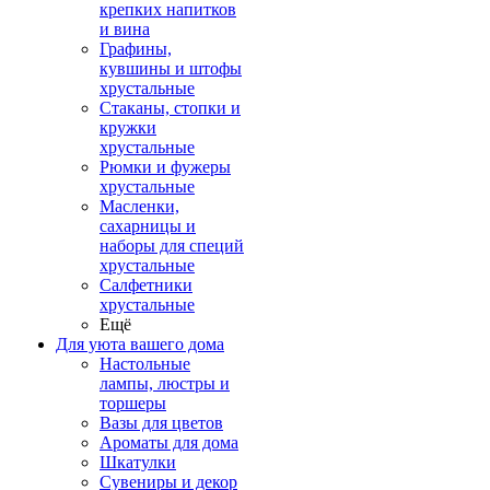
крепких напитков
и вина
Графины,
кувшины и штофы
хрустальные
Стаканы, стопки и
кружки
хрустальные
Рюмки и фужеры
хрустальные
Масленки,
сахарницы и
наборы для специй
хрустальные
Салфетники
хрустальные
Ещё
Для уюта вашего дома
Настольные
лампы, люстры и
торшеры
Вазы для цветов
Ароматы для дома
Шкатулки
Сувениры и декор