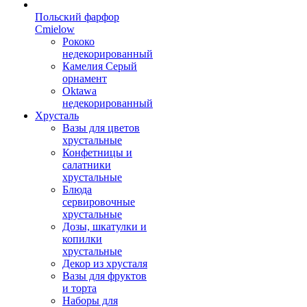
Польский фарфор
Сmielow
Рококо
недекорированный
Камелия Серый
орнамент
Oktawa
недекорированный
Хрусталь
Вазы для цветов
хрустальные
Конфетницы и
салатники
хрустальные
Блюда
сервировочные
хрустальные
Дозы, шкатулки и
копилки
хрустальные
Декор из хрусталя
Вазы для фруктов
и торта
Наборы для