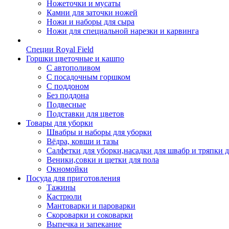
Ножеточки и мусаты
Камни для заточки ножей
Ножи и наборы для сыра
Ножи для специальной нарезки и карвинга
Специи Royal Field
Горшки цветочные и кашпо
С автополивом
С посадочным горшком
С поддоном
Без поддона
Подвесные
Подставки для цветов
Товары для уборки
Швабры и наборы для уборки
Вёдра, ковши и тазы
Салфетки для уборки,насадки для швабр и тряпки 
Веники,совки и щетки для пола
Окномойки
Посуда для приготовления
Тажины
Кастрюли
Мантоварки и пароварки
Скороварки и соковарки
Выпечка и запекание