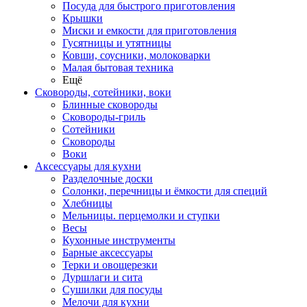
Посуда для быстрого приготовления
Крышки
Миски и емкости для приготовления
Гусятницы и утятницы
Ковши, соусники, молоковарки
Малая бытовая техника
Ещё
Сковороды, сотейники, воки
Блинные сковороды
Сковороды-гриль
Сотейники
Сковороды
Воки
Аксессуары для кухни
Разделочные доски
Солонки, перечницы и ёмкости для специй
Хлебницы
Мельницы. перцемолки и ступки
Весы
Кухонные инструменты
Барные аксессуары
Терки и овощерезки
Дуршлаги и сита
Сушилки для посуды
Мелочи для кухни