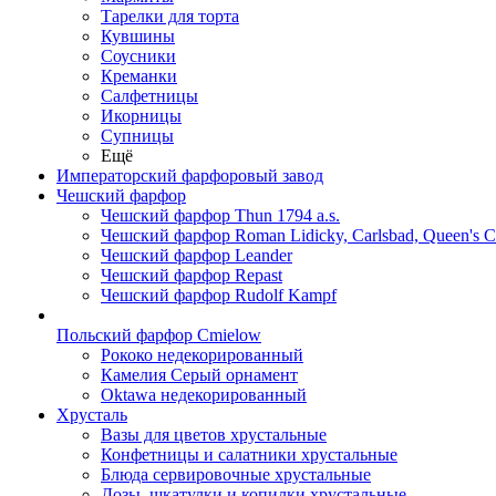
Тарелки для торта
Кувшины
Соусники
Креманки
Салфетницы
Икорницы
Супницы
Ещё
Императорский фарфоровый завод
Чешский фарфор
Чешский фарфор Thun 1794 a.s.
Чешский фарфор Roman Lidicky, Carlsbad, Queen's 
Чешский фарфор Leander
Чешский фарфор Repast
Чешский фарфор Rudolf Kampf
Польский фарфор Сmielow
Рококо недекорированный
Камелия Серый орнамент
Oktawa недекорированный
Хрусталь
Вазы для цветов хрустальные
Конфетницы и салатники хрустальные
Блюда сервировочные хрустальные
Дозы, шкатулки и копилки хрустальные