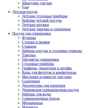
Шкатулки для чая
Ещё
Детская посуда
Детские столовые приборы
Наборы детской посуды
Детские кружки
Детские тарелки и салатники
Посуда для сервировки
Фужеры
Стопки и рюмки
Стаканы
Наборы посуды и столовые сервизы
Тарелки
Предметы сервировки
Столовые приборы
Графины, декантеры и штофы
Вазы для фруктов и конфетницы
Масленки и емкости для сыра
Салатники
Диспенсеры для напитков
Деревянная сервировочная посуда
Наборы для воды
Сервировочные блюда
Менажницы
Мармиты