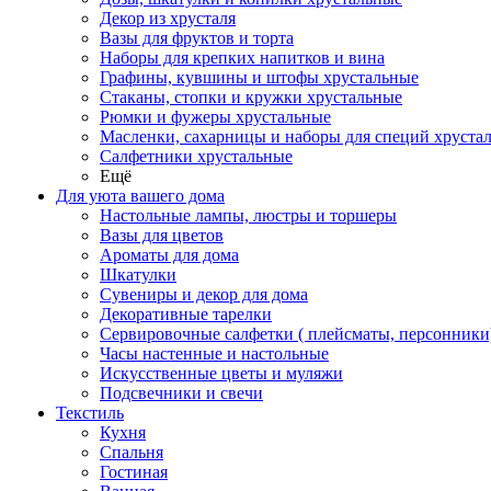
Декор из хрусталя
Вазы для фруктов и торта
Наборы для крепких напитков и вина
Графины, кувшины и штофы хрустальные
Стаканы, стопки и кружки хрустальные
Рюмки и фужеры хрустальные
Масленки, сахарницы и наборы для специй хруста
Салфетники хрустальные
Ещё
Для уюта вашего дома
Настольные лампы, люстры и торшеры
Вазы для цветов
Ароматы для дома
Шкатулки
Сувениры и декор для дома
Декоративные тарелки
Сервировочные салфетки ( плейсматы, персонники
Часы настенные и настольные
Искусственные цветы и муляжи
Подсвечники и свечи
Текстиль
Кухня
Спальня
Гостиная