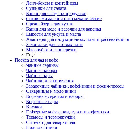
Ланч-боксы и контейнеры
Сушилки для салата
Банки для сыпучих продуктов
Соковыжималки и сита механические
Органайзеры для кухни
Банки для меда и вазочки для варенья
Емкости для уксуса и масла
Адаптеры для индукционных плит и рассекатели о
Зажигалки для газовых плит
Мясорубки и лапшерезки
Ещё
Посуда для чая и кофе
Чайные сервизы
Чайные наборы
Чайные пары
Чайники для кипячения
Заварочные чайники, кофейники и френч-прессы
Сахарницы и молочники
Кофейные сервизы и наборы
Кофейные пары
Кружки
Гейзерные кофеварки, турки и кофемолки
Термосы и термокружки
Ситечки для заварки чая
Подстаканники