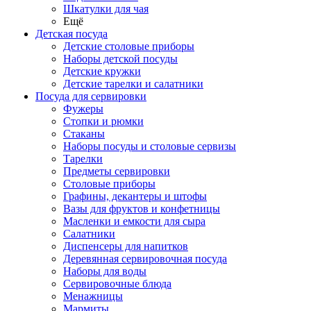
Шкатулки для чая
Ещё
Детская посуда
Детские столовые приборы
Наборы детской посуды
Детские кружки
Детские тарелки и салатники
Посуда для сервировки
Фужеры
Стопки и рюмки
Стаканы
Наборы посуды и столовые сервизы
Тарелки
Предметы сервировки
Столовые приборы
Графины, декантеры и штофы
Вазы для фруктов и конфетницы
Масленки и емкости для сыра
Салатники
Диспенсеры для напитков
Деревянная сервировочная посуда
Наборы для воды
Сервировочные блюда
Менажницы
Мармиты