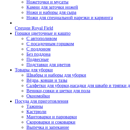
Ножеточки и мусаты
Камни для заточки ножей
Ножи и наборы для сыра
Ножи для специальной нарезки и карвинга
Специи Royal Field
Горшки цветочные и кашпо
С автополивом
С посадочным горшком
С поддоном
Без поддона
Подвесные
Подставки для цветов
Товары для уборки
Швабры и наборы для уборки
Вёдра, ковши и тазы
Салфетки для уборки,насадки для швабр и тряпки 
Веники,совки и щетки для пола
Окномойки
Посуда для приготовления
Тажины
Кастрюли
Мантоварки и пароварки
Скороварки и соковарки
Выпечка и запекание