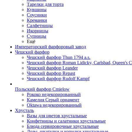
Тарелки для торта
Кувшины
Соусники
Креманки
Салфетницы
Икорницы
Супницы
Ещё
Императорский фарфоровый завод
Чешский фарфор
Чешский фарфор Thun 1794 a.s.
Чешский фарфор Roman Lidicky, Carlsbad, Queen's 
Чешский фарфор Leander
Чешский фарфор Repast
Чешский фарфор Rudolf Kampf
Польский фарфор Сmielow
Рококо недекорированный
Камелия Серый орнамент
Oktawa недекорированный
Хрусталь
Вазы для цветов хрустальные
Конфетницы и салатники хрустальные
Блюда сервировочные хрустальные
Дозы, шкатулки и копилки хрустальные