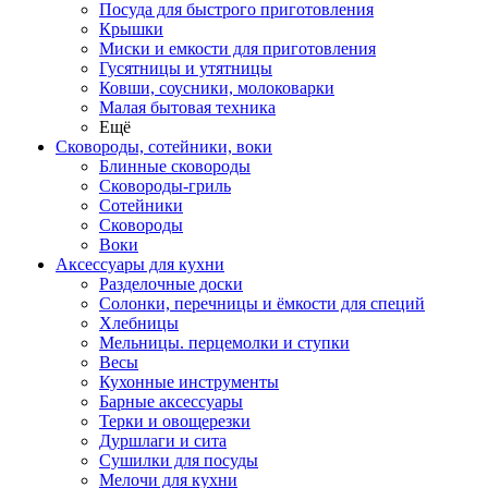
Посуда для быстрого приготовления
Крышки
Миски и емкости для приготовления
Гусятницы и утятницы
Ковши, соусники, молоковарки
Малая бытовая техника
Ещё
Сковороды, сотейники, воки
Блинные сковороды
Сковороды-гриль
Сотейники
Сковороды
Воки
Аксессуары для кухни
Разделочные доски
Солонки, перечницы и ёмкости для специй
Хлебницы
Мельницы. перцемолки и ступки
Весы
Кухонные инструменты
Барные аксессуары
Терки и овощерезки
Дуршлаги и сита
Сушилки для посуды
Мелочи для кухни