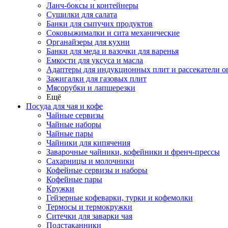
Ланч-боксы и контейнеры
Сушилки для салата
Банки для сыпучих продуктов
Соковыжималки и сита механические
Органайзеры для кухни
Банки для меда и вазочки для варенья
Емкости для уксуса и масла
Адаптеры для индукционных плит и рассекатели о
Зажигалки для газовых плит
Мясорубки и лапшерезки
Ещё
Посуда для чая и кофе
Чайные сервизы
Чайные наборы
Чайные пары
Чайники для кипячения
Заварочные чайники, кофейники и френч-прессы
Сахарницы и молочники
Кофейные сервизы и наборы
Кофейные пары
Кружки
Гейзерные кофеварки, турки и кофемолки
Термосы и термокружки
Ситечки для заварки чая
Подстаканники