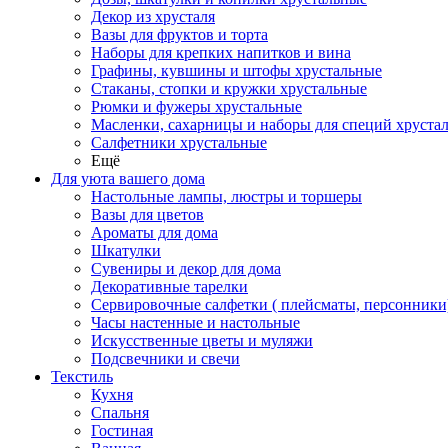
Декор из хрусталя
Вазы для фруктов и торта
Наборы для крепких напитков и вина
Графины, кувшины и штофы хрустальные
Стаканы, стопки и кружки хрустальные
Рюмки и фужеры хрустальные
Масленки, сахарницы и наборы для специй хруста
Салфетники хрустальные
Ещё
Для уюта вашего дома
Настольные лампы, люстры и торшеры
Вазы для цветов
Ароматы для дома
Шкатулки
Сувениры и декор для дома
Декоративные тарелки
Сервировочные салфетки ( плейсматы, персонники
Часы настенные и настольные
Искусственные цветы и муляжи
Подсвечники и свечи
Текстиль
Кухня
Спальня
Гостиная