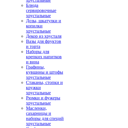
хрустальные
Блюда
сервировочные
хрустальные
Дозы, шкатулки и
копилки
хрустальные
Декор из хрусталя
Вазы для фруктов
и торта
Наборы для
крепких напитков
и вина
Графины,
кувшины и штофы
хрустальные
Стаканы, стопки и
кружки
хрустальные
Рюмки и фужеры
хрустальные
Масленки,
сахарницы и
наборы для специй
хрустальные