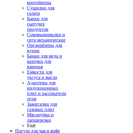
контейнеры
Сушилки для
салата
Банки для
сыпучих
продуктов
Соковыжималки и
сита механические
Органайзеры для
кухни
Банки для меда и
вазочки для
варенья
Емкости для
уксуса и масла
Адаптеры для
индукционных
плит и рассекатели
огня
Зажигалки для
газовых плит
Мясорубки и
лапшерезки
Ещё
Посуда для чая и кофе