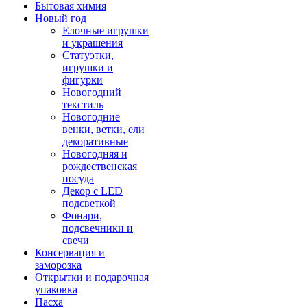
Бытовая химия
Новый год
Елочные игрушки
и украшения
Статуэтки,
игрушки и
фигурки
Новогодний
текстиль
Новогодние
венки, ветки, ели
декоративные
Новогодняя и
рождественская
посуда
Декор с LED
подсветкой
Фонари,
подсвечники и
свечи
Консервация и
заморозка
Открытки и подарочная
упаковка
Пасха