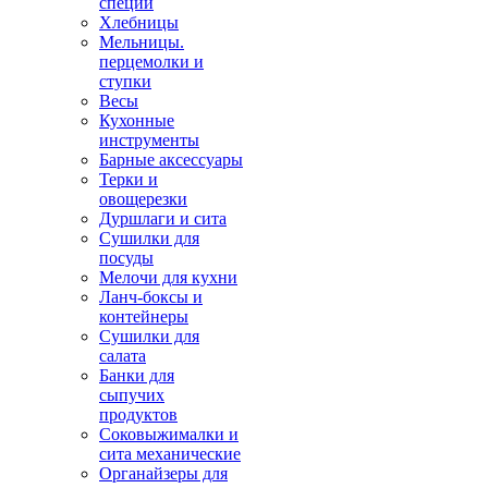
специй
Хлебницы
Мельницы.
перцемолки и
ступки
Весы
Кухонные
инструменты
Барные аксессуары
Терки и
овощерезки
Дуршлаги и сита
Сушилки для
посуды
Мелочи для кухни
Ланч-боксы и
контейнеры
Сушилки для
салата
Банки для
сыпучих
продуктов
Соковыжималки и
сита механические
Органайзеры для