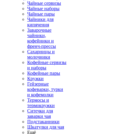
Чайные сервизы
Чайные наборы
Чайные пары
Чайники для
кипячения
Заварочные
чайники,
кофейники и
френч-прессы
Сахарницы и
молочники
Кофейные сервизы
и наборы
Кофейные пары
Кружки
Гейзерные
кофеварки, турки
и кофемолки
Термосы и
термокружки
Ситечки для
заварки чая
Подстаканники
Шкатулки для чая
Ещё