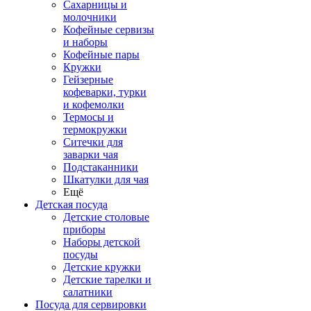
Сахарницы и
молочники
Кофейные сервизы
и наборы
Кофейные пары
Кружки
Гейзерные
кофеварки, турки
и кофемолки
Термосы и
термокружки
Ситечки для
заварки чая
Подстаканники
Шкатулки для чая
Ещё
Детская посуда
Детские столовые
приборы
Наборы детской
посуды
Детские кружки
Детские тарелки и
салатники
Посуда для сервировки