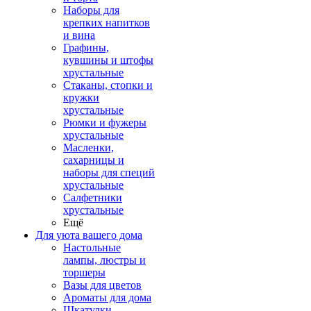
Наборы для
крепких напитков
и вина
Графины,
кувшины и штофы
хрустальные
Стаканы, стопки и
кружки
хрустальные
Рюмки и фужеры
хрустальные
Масленки,
сахарницы и
наборы для специй
хрустальные
Салфетники
хрустальные
Ещё
Для уюта вашего дома
Настольные
лампы, люстры и
торшеры
Вазы для цветов
Ароматы для дома
Шкатулки