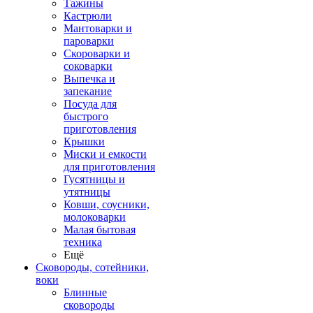
Тажины
Кастрюли
Мантоварки и
пароварки
Скороварки и
соковарки
Выпечка и
запекание
Посуда для
быстрого
приготовления
Крышки
Миски и емкости
для приготовления
Гусятницы и
утятницы
Ковши, соусники,
молоковарки
Малая бытовая
техника
Ещё
Сковороды, сотейники,
воки
Блинные
сковороды