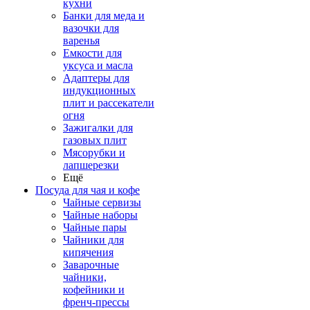
кухни
Банки для меда и
вазочки для
варенья
Емкости для
уксуса и масла
Адаптеры для
индукционных
плит и рассекатели
огня
Зажигалки для
газовых плит
Мясорубки и
лапшерезки
Ещё
Посуда для чая и кофе
Чайные сервизы
Чайные наборы
Чайные пары
Чайники для
кипячения
Заварочные
чайники,
кофейники и
френч-прессы