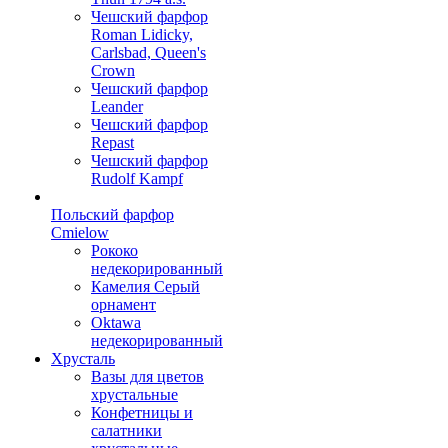
Чешский фарфор
Roman Lidicky,
Carlsbad, Queen's
Crown
Чешский фарфор
Leander
Чешский фарфор
Repast
Чешский фарфор
Rudolf Kampf
Польский фарфор
Сmielow
Рококо
недекорированный
Камелия Серый
орнамент
Oktawa
недекорированный
Хрусталь
Вазы для цветов
хрустальные
Конфетницы и
салатники