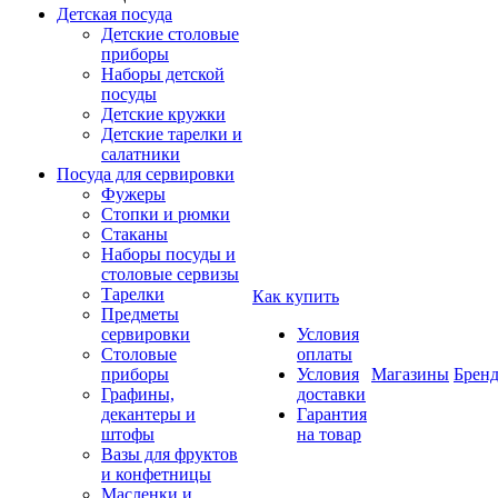
Детская посуда
Детские столовые
приборы
Наборы детской
посуды
Детские кружки
Детские тарелки и
салатники
Посуда для сервировки
Фужеры
Стопки и рюмки
Стаканы
Наборы посуды и
столовые сервизы
Тарелки
Как купить
Предметы
сервировки
Условия
Столовые
оплаты
приборы
Условия
Магазины
Брен
Графины,
доставки
декантеры и
Гарантия
штофы
на товар
Вазы для фруктов
и конфетницы
Масленки и