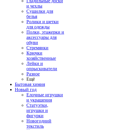
Гладильные доски
и чехлы
Сушилки для
белья
Ролики и щетки
для одежды
Полки, этажерки и
аксессуары для
обуви
Стремянки
Крючки
хозяйственные
Лейки и
опрыскиватели
Разное
Ещё
Бытовая химия
Новый год
Елочные игрушки
и украшения
Статуэтки,
игрушки и
фигурки
Новогодний
текстиль