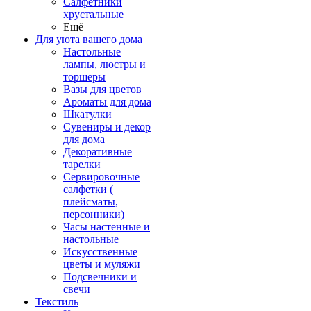
Салфетники
хрустальные
Ещё
Для уюта вашего дома
Настольные
лампы, люстры и
торшеры
Вазы для цветов
Ароматы для дома
Шкатулки
Сувениры и декор
для дома
Декоративные
тарелки
Сервировочные
салфетки (
плейсматы,
персонники)
Часы настенные и
настольные
Искусственные
цветы и муляжи
Подсвечники и
свечи
Текстиль