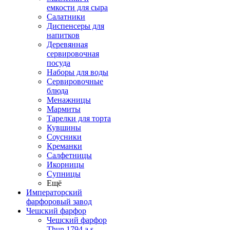
емкости для сыра
Салатники
Диспенсеры для
напитков
Деревянная
сервировочная
посуда
Наборы для воды
Сервировочные
блюда
Менажницы
Мармиты
Тарелки для торта
Кувшины
Соусники
Креманки
Салфетницы
Икорницы
Супницы
Ещё
Императорский
фарфоровый завод
Чешский фарфор
Чешский фарфор
Thun 1794 a.s.