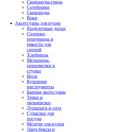
Сковороды-гриль
Сотейники
Сковороды
Воки
Аксессуары для кухни
Разделочные доски
Солонки,
перечницы и
ёмкости для
специй
Хлебницы
Мельницы.
перцемолки и
ступки
Весы
Кухонные
инструменты
Барные аксессуары
Терки и
овощерезки
Дуршлаги и сита
Сушилки для
посуды
Мелочи для кухни
Ланч-боксы и