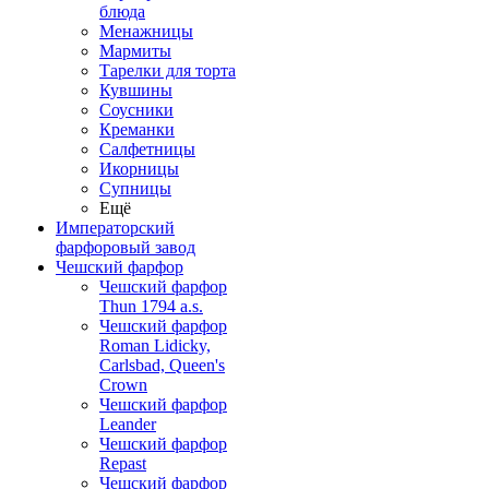
блюда
Менажницы
Мармиты
Тарелки для торта
Кувшины
Соусники
Креманки
Салфетницы
Икорницы
Супницы
Ещё
Императорский
фарфоровый завод
Чешский фарфор
Чешский фарфор
Thun 1794 a.s.
Чешский фарфор
Roman Lidicky,
Carlsbad, Queen's
Crown
Чешский фарфор
Leander
Чешский фарфор
Repast
Чешский фарфор