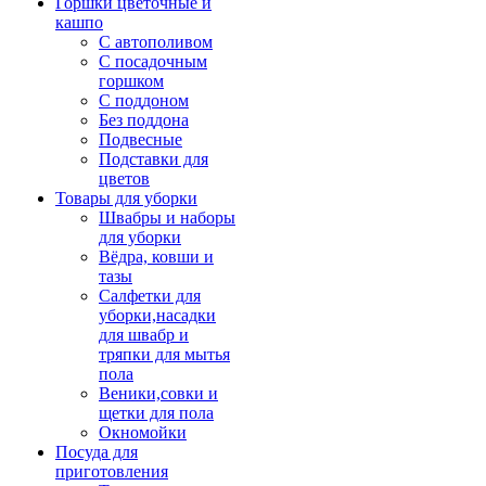
Горшки цветочные и
кашпо
С автополивом
С посадочным
горшком
С поддоном
Без поддона
Подвесные
Подставки для
цветов
Товары для уборки
Швабры и наборы
для уборки
Вёдра, ковши и
тазы
Салфетки для
уборки,насадки
для швабр и
тряпки для мытья
пола
Веники,совки и
щетки для пола
Окномойки
Посуда для
приготовления