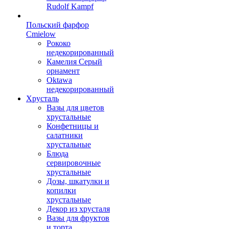
Rudolf Kampf
Польский фарфор
Сmielow
Рококо
недекорированный
Камелия Серый
орнамент
Oktawa
недекорированный
Хрусталь
Вазы для цветов
хрустальные
Конфетницы и
салатники
хрустальные
Блюда
сервировочные
хрустальные
Дозы, шкатулки и
копилки
хрустальные
Декор из хрусталя
Вазы для фруктов
и торта