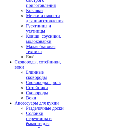
быстрого
приготовления
Крышки
Миски и емкости
для приготовления
Гусятницы и
утятницы
Ковши, соусники,
молоковарки
Малая бытовая
техника
Ещё
Сковороды, сотейники,
воки
Блинные
сковороды
Сковороды-гриль
Сотейники
Сковороды
Воки
Аксессуары для кухни
Разделочные доски
Солонки,
перечницы и
ёмкости для