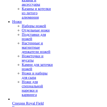
казаны и
аксессуары
Казаны и котелки
из литого
алюминия
Ножи
Наборы ножей
Отдельные ножи
Подставки для
ножей
Настенные и
магнитные
держатели ножей
Ножеточки и
мусаты
Камни для заточки
ножей
Ножи и наборы
для сыра
Ножи для
специальной
нарезки и
карвинга
Специи Royal Field