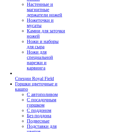
Настенные и
магнитные
держатели ножей
Ножеточки и
мусаты
Камни для заточки
ножей
Ножи и наборы
для сыра
Ножи для
специальной
нарезки и
карвинга
Специи Royal Field
Горшки цветочные и
кашпо
С автополивом
С посадочным
горшком
С поддоном
Без поддона
Подвесные
Подставки для
цветов