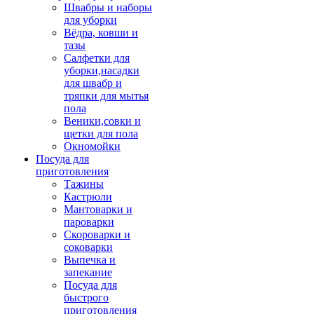
Швабры и наборы
для уборки
Вёдра, ковши и
тазы
Салфетки для
уборки,насадки
для швабр и
тряпки для мытья
пола
Веники,совки и
щетки для пола
Окномойки
Посуда для
приготовления
Тажины
Кастрюли
Мантоварки и
пароварки
Скороварки и
соковарки
Выпечка и
запекание
Посуда для
быстрого
приготовления