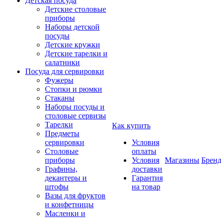
Детская посуда
Детские столовые
приборы
Наборы детской
посуды
Детские кружки
Детские тарелки и
салатники
Посуда для сервировки
Фужеры
Стопки и рюмки
Стаканы
Наборы посуды и
столовые сервизы
Тарелки
Как купить
Предметы
сервировки
Условия
Столовые
оплаты
приборы
Условия
Магазины
Брен
Графины,
доставки
декантеры и
Гарантия
штофы
на товар
Вазы для фруктов
и конфетницы
Масленки и