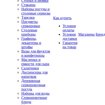
Стопки и рюмки
Стаканы
Наборы посуды и
столовые сервизы
Тарелки
Как купить
Предметы
сервировки
Условия
Столовые
оплаты
приборы
Условия
Магазины
Брен
Графины,
доставки
декантеры и
Гарантия
штофы
на товар
Вазы для фруктов
и конфетницы
Масленки и
емкости для сыра
Салатники
Диспенсеры для
напитков
Деревянная
сервировочная
посуда
Наборы для воды
Сервировочные
блюда