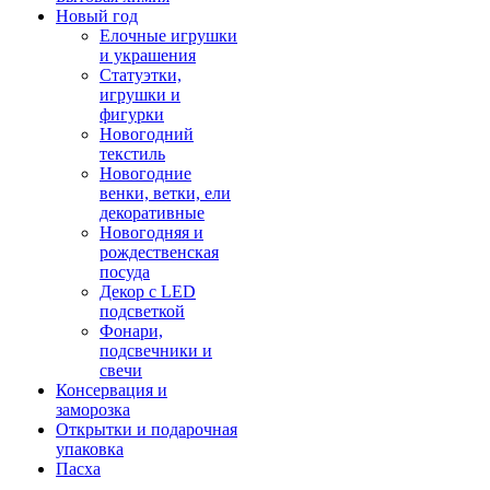
Новый год
Елочные игрушки
и украшения
Статуэтки,
игрушки и
фигурки
Новогодний
текстиль
Новогодние
венки, ветки, ели
декоративные
Новогодняя и
рождественская
посуда
Декор с LED
подсветкой
Фонари,
подсвечники и
свечи
Консервация и
заморозка
Открытки и подарочная
упаковка
Пасха