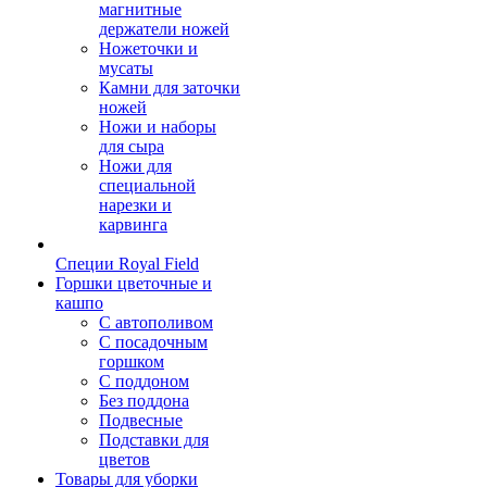
магнитные
держатели ножей
Ножеточки и
мусаты
Камни для заточки
ножей
Ножи и наборы
для сыра
Ножи для
специальной
нарезки и
карвинга
Специи Royal Field
Горшки цветочные и
кашпо
С автополивом
С посадочным
горшком
С поддоном
Без поддона
Подвесные
Подставки для
цветов
Товары для уборки