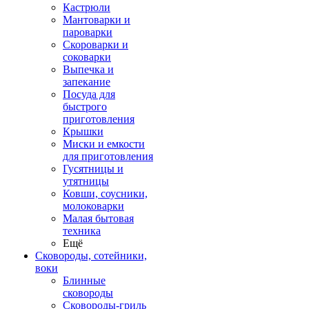
Кастрюли
Мантоварки и
пароварки
Скороварки и
соковарки
Выпечка и
запекание
Посуда для
быстрого
приготовления
Крышки
Миски и емкости
для приготовления
Гусятницы и
утятницы
Ковши, соусники,
молоковарки
Малая бытовая
техника
Ещё
Сковороды, сотейники,
воки
Блинные
сковороды
Сковороды-гриль