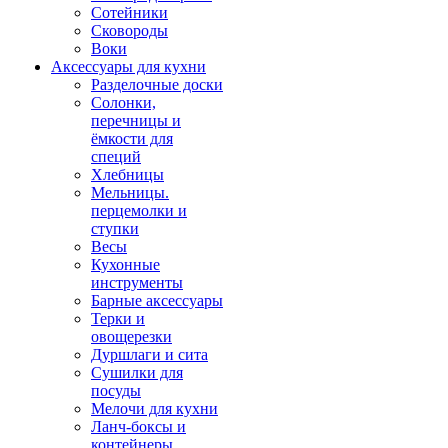
Сотейники
Сковороды
Воки
Аксессуары для кухни
Разделочные доски
Солонки,
перечницы и
ёмкости для
специй
Хлебницы
Мельницы.
перцемолки и
ступки
Весы
Кухонные
инструменты
Барные аксессуары
Терки и
овощерезки
Дуршлаги и сита
Сушилки для
посуды
Мелочи для кухни
Ланч-боксы и
контейнеры