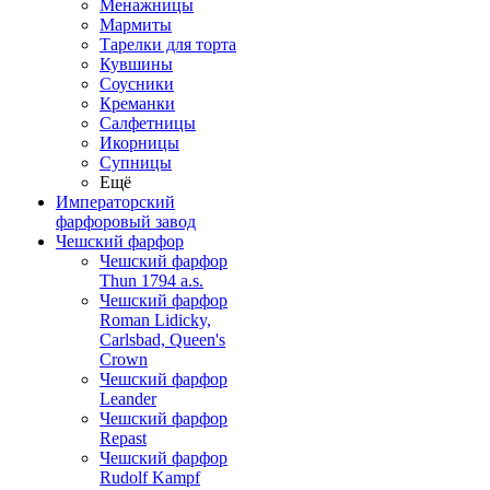
Менажницы
Мармиты
Тарелки для торта
Кувшины
Соусники
Креманки
Салфетницы
Икорницы
Супницы
Ещё
Императорский
фарфоровый завод
Чешский фарфор
Чешский фарфор
Thun 1794 a.s.
Чешский фарфор
Roman Lidicky,
Carlsbad, Queen's
Crown
Чешский фарфор
Leander
Чешский фарфор
Repast
Чешский фарфор
Rudolf Kampf