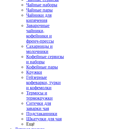
Чайные наборы
Чайные пары
Чайники для
кипячения
Заварочные
чайники,
кофейники и
френч-прессы
Сахарницы и
молочники
Кофейные сервизы
и наборы
Кофейные пары
Кружки
Гейзерные
кофеварки, турки
и кофемолки
Термосы и
термокружки
Ситечки для
заварки чая
Подстаканники
Шкатулки для чая
Ещё