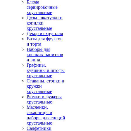
Блюда
сервировочные
хрустальные
Дозы, шкатулки и
копилки
хрустальные
Декор из хрусталя
Вазы для фруктов
и торта
Наборы для
крепких напитков
и вина
Графины,
кувшины и штофы
хрустальные
Стаканы, стопки и
кружки
хрустальные
Рюмки и фужеры
хрустальные
Масленки,
сахарницы и
наборы для специй
хрустальные
Салфетники