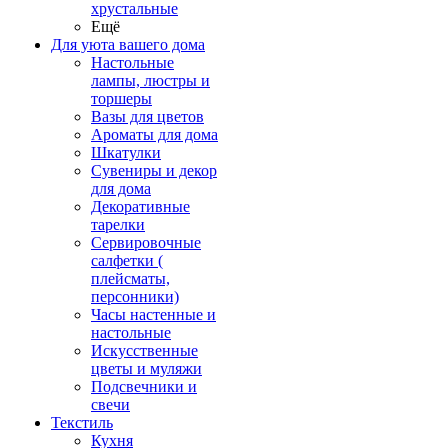
хрустальные
Ещё
Для уюта вашего дома
Настольные
лампы, люстры и
торшеры
Вазы для цветов
Ароматы для дома
Шкатулки
Сувениры и декор
для дома
Декоративные
тарелки
Сервировочные
салфетки (
плейсматы,
персонники)
Часы настенные и
настольные
Искусственные
цветы и муляжи
Подсвечники и
свечи
Текстиль
Кухня