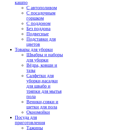
кашпо
С автополивом
С посадочным
горшком
С поддоном
Без поддона
Подвесные
Подставки для
цветов
Товары для уборки
Швабры и наборы
для уборки
Вёдра, ковши и
тазы
Салфетки для
уборки,насадки
для швабр и
тряпки для мытья
пола
Веники,совки и
щетки для пола
Окномойки
Посуда для
приготовления
Тажины