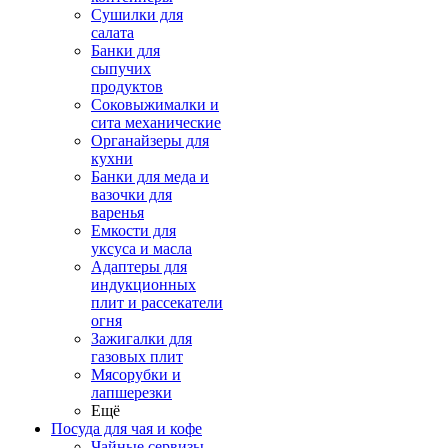
Сушилки для
салата
Банки для
сыпучих
продуктов
Соковыжималки и
сита механические
Органайзеры для
кухни
Банки для меда и
вазочки для
варенья
Емкости для
уксуса и масла
Адаптеры для
индукционных
плит и рассекатели
огня
Зажигалки для
газовых плит
Мясорубки и
лапшерезки
Ещё
Посуда для чая и кофе
Чайные сервизы