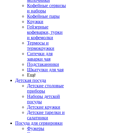
молочники
Кофейные сервизы
и наборы
Кофейные пары
Кружки
Гейзерные
кофеварки, турки
и кофемолки
Термосы и
термокружки
Ситечки для
заварки чая
Подстаканники
Шкатулки для чая
Ещё
Детская посуда
Детские столовые
приборы
Наборы детской
посуды
Детские кружки
Детские тарелки и
салатники
Посуда для сервировки
Фужеры