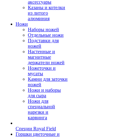
аксессуары
Казаны и котелки
из литого
алюминия
Ножи
Наборы ножей
Отдельные ножи
Подставки для
ножей
Настенные и
магнитные
держатели ножей
Ножеточки и
мусаты
Камни для заточки
ножей
Ножи и наборы
для сыра
Ножи для
специальной
нарезки и
карвинга
Специи Royal Field
Горшки цветочные и