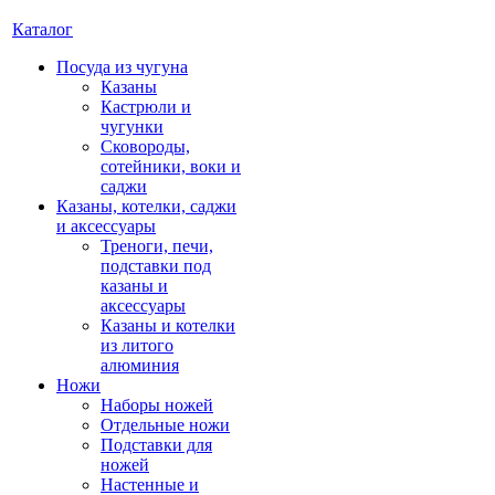
Каталог
Посуда из чугуна
Казаны
Кастрюли и
чугунки
Сковороды,
сотейники, воки и
саджи
Казаны, котелки, саджи
и аксессуары
Треноги, печи,
подставки под
казаны и
аксессуары
Казаны и котелки
из литого
алюминия
Ножи
Наборы ножей
Отдельные ножи
Подставки для
ножей
Настенные и