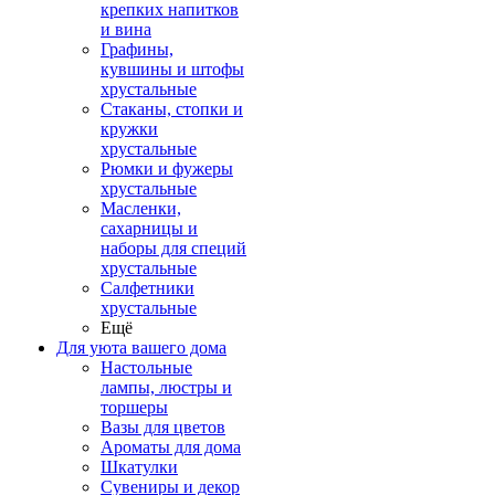
крепких напитков
и вина
Графины,
кувшины и штофы
хрустальные
Стаканы, стопки и
кружки
хрустальные
Рюмки и фужеры
хрустальные
Масленки,
сахарницы и
наборы для специй
хрустальные
Салфетники
хрустальные
Ещё
Для уюта вашего дома
Настольные
лампы, люстры и
торшеры
Вазы для цветов
Ароматы для дома
Шкатулки
Сувениры и декор