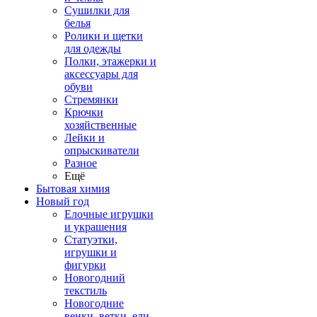
Сушилки для
белья
Ролики и щетки
для одежды
Полки, этажерки и
аксессуары для
обуви
Стремянки
Крючки
хозяйственные
Лейки и
опрыскиватели
Разное
Ещё
Бытовая химия
Новый год
Елочные игрушки
и украшения
Статуэтки,
игрушки и
фигурки
Новогодний
текстиль
Новогодние
венки, ветки, ели