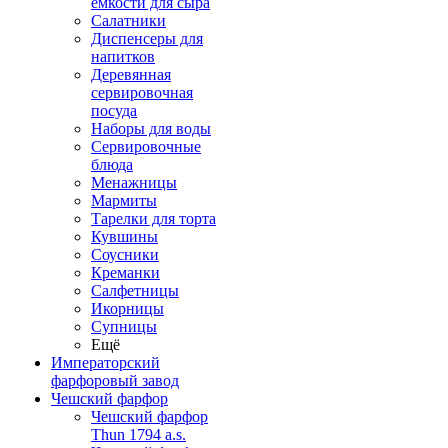
емкости для сыра
Салатники
Диспенсеры для
напитков
Деревянная
сервировочная
посуда
Наборы для воды
Сервировочные
блюда
Менажницы
Мармиты
Тарелки для торта
Кувшины
Соусники
Креманки
Салфетницы
Икорницы
Супницы
Ещё
Императорский
фарфоровый завод
Чешский фарфор
Чешский фарфор
Thun 1794 a.s.