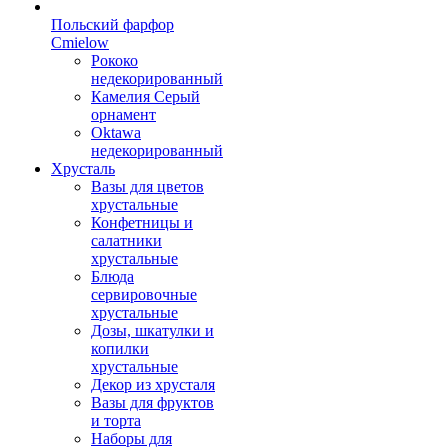
Польский фарфор
Сmielow
Рококо
недекорированный
Камелия Серый
орнамент
Oktawa
недекорированный
Хрусталь
Вазы для цветов
хрустальные
Конфетницы и
салатники
хрустальные
Блюда
сервировочные
хрустальные
Дозы, шкатулки и
копилки
хрустальные
Декор из хрусталя
Вазы для фруктов
и торта
Наборы для