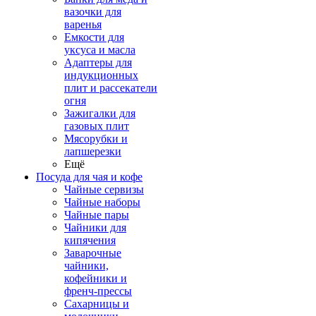
вазочки для
варенья
Емкости для
уксуса и масла
Адаптеры для
индукционных
плит и рассекатели
огня
Зажигалки для
газовых плит
Мясорубки и
лапшерезки
Ещё
Посуда для чая и кофе
Чайные сервизы
Чайные наборы
Чайные пары
Чайники для
кипячения
Заварочные
чайники,
кофейники и
френч-прессы
Сахарницы и