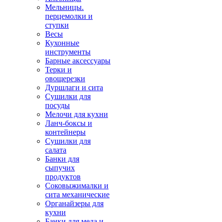
Мельницы.
перцемолки и
ступки
Весы
Кухонные
инструменты
Барные аксессуары
Терки и
овощерезки
Дуршлаги и сита
Сушилки для
посуды
Мелочи для кухни
Ланч-боксы и
контейнеры
Сушилки для
салата
Банки для
сыпучих
продуктов
Соковыжималки и
сита механические
Органайзеры для
кухни
Банки для меда и