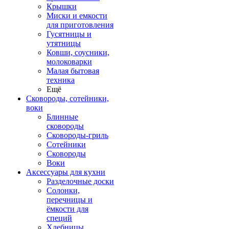
Крышки
Миски и емкости
для приготовления
Гусятницы и
утятницы
Ковши, соусники,
молоковарки
Малая бытовая
техника
Ещё
Сковороды, сотейники,
воки
Блинные
сковороды
Сковороды-гриль
Сотейники
Сковороды
Воки
Аксессуары для кухни
Разделочные доски
Солонки,
перечницы и
ёмкости для
специй
Хлебницы