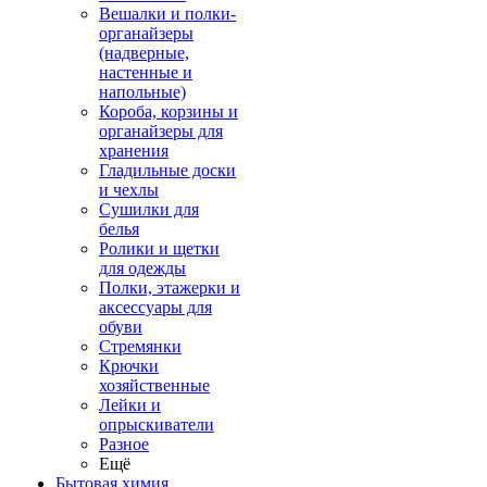
Вешалки и полки-
органайзеры
(надверные,
настенные и
напольные)
Короба, корзины и
органайзеры для
хранения
Гладильные доски
и чехлы
Сушилки для
белья
Ролики и щетки
для одежды
Полки, этажерки и
аксессуары для
обуви
Стремянки
Крючки
хозяйственные
Лейки и
опрыскиватели
Разное
Ещё
Бытовая химия