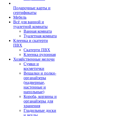
Подарочные карты и
сертификаты
Мебель
Всё для ванной и
туалетной комнаты
Ванная комната
Туалетная комната
Клеенка и скатерти
ПВХ
Скатерти ПВХ
Клеенка рулонная
Хозяйственные мелочи
Сумки и
косметички
Вешалки и полки-
органайзеры
(надверные,
настенные и
напольные)
Короба, корзины и
органайзеры для
хранения
Гладильные доски
и чехлы