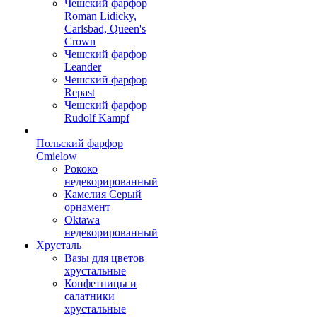
Чешский фарфор
Roman Lidicky,
Carlsbad, Queen's
Crown
Чешский фарфор
Leander
Чешский фарфор
Repast
Чешский фарфор
Rudolf Kampf
Польский фарфор
Сmielow
Рококо
недекорированный
Камелия Серый
орнамент
Oktawa
недекорированный
Хрусталь
Вазы для цветов
хрустальные
Конфетницы и
салатники
хрустальные