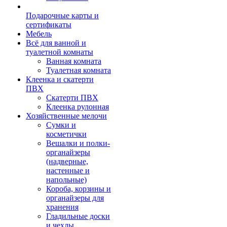
Подарочные карты и
сертификаты
Мебель
Всё для ванной и
туалетной комнаты
Ванная комната
Туалетная комната
Клеенка и скатерти
ПВХ
Скатерти ПВХ
Клеенка рулонная
Хозяйственные мелочи
Сумки и
косметички
Вешалки и полки-
органайзеры
(надверные,
настенные и
напольные)
Короба, корзины и
органайзеры для
хранения
Гладильные доски
и чехлы