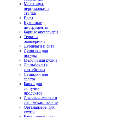
Мельницы.
перцемолки и
ступки
Весы
Кухонные
инструменты
Барные аксессуары
Терки и
овощерезки
Дуршлаги и сита
Сушилки для
посуды
Мелочи для кухни
Ланч-боксы и
контейнеры
Сушилки для
салата
Банки для
сыпучих
продуктов
Соковыжималки и
сита механические
Органайзеры для
кухни
Банки для меда и