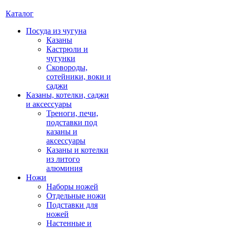
Каталог
Посуда из чугуна
Казаны
Кастрюли и
чугунки
Сковороды,
сотейники, воки и
саджи
Казаны, котелки, саджи
и аксессуары
Треноги, печи,
подставки под
казаны и
аксессуары
Казаны и котелки
из литого
алюминия
Ножи
Наборы ножей
Отдельные ножи
Подставки для
ножей
Настенные и