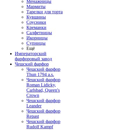
Менажницы
Мармиты
Тарелки для торта
Кувшины
Соусники
Креманки
Салфетницы
Икорницы
Супницы
Ещё
Императорский
фарфоровый завод
Чешский фарфор
Чешский фарфор
Thun 1794 a.s.
Чешский фарфор
Roman Lidicky,
Carlsbad, Queen's
Crown
Чешский фарфор
Leander
Чешский фарфор
Repast
Чешский фарфор
Rudolf Kampf