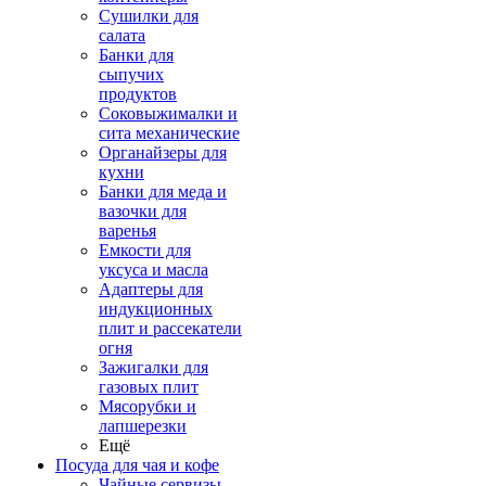
Сушилки для
салата
Банки для
сыпучих
продуктов
Соковыжималки и
сита механические
Органайзеры для
кухни
Банки для меда и
вазочки для
варенья
Емкости для
уксуса и масла
Адаптеры для
индукционных
плит и рассекатели
огня
Зажигалки для
газовых плит
Мясорубки и
лапшерезки
Ещё
Посуда для чая и кофе
Чайные сервизы