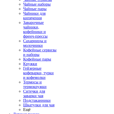
Чайные наборы
Чайные пары
Чайники для
кипячения
Заварочные
чайники,
кофейники и
френч-прессы
Сахарницы и
молочники
Кофейные сервизы
и наборы
Кофейные пары
Кружки
Гейзерные
кофеварки, турки
и кофемолки
Термосы и
термокружки
Ситечки для
заварки чая
Подстаканники
Шкатулки для чая
Ещё