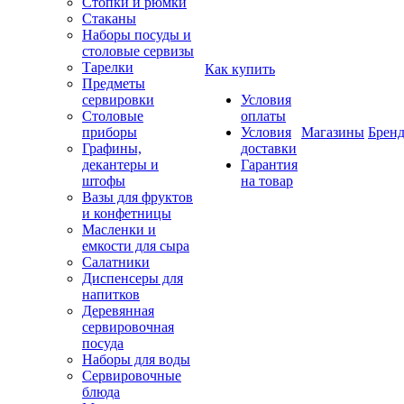
Стопки и рюмки
Стаканы
Наборы посуды и
столовые сервизы
Тарелки
Как купить
Предметы
сервировки
Условия
Столовые
оплаты
приборы
Условия
Магазины
Брен
Графины,
доставки
декантеры и
Гарантия
штофы
на товар
Вазы для фруктов
и конфетницы
Масленки и
емкости для сыра
Салатники
Диспенсеры для
напитков
Деревянная
сервировочная
посуда
Наборы для воды
Сервировочные
блюда