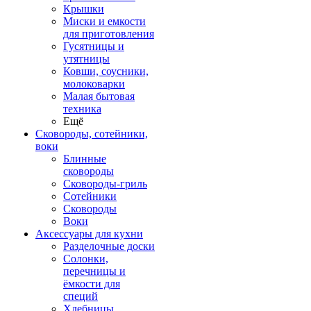
Крышки
Миски и емкости
для приготовления
Гусятницы и
утятницы
Ковши, соусники,
молоковарки
Малая бытовая
техника
Ещё
Сковороды, сотейники,
воки
Блинные
сковороды
Сковороды-гриль
Сотейники
Сковороды
Воки
Аксессуары для кухни
Разделочные доски
Солонки,
перечницы и
ёмкости для
специй
Хлебницы