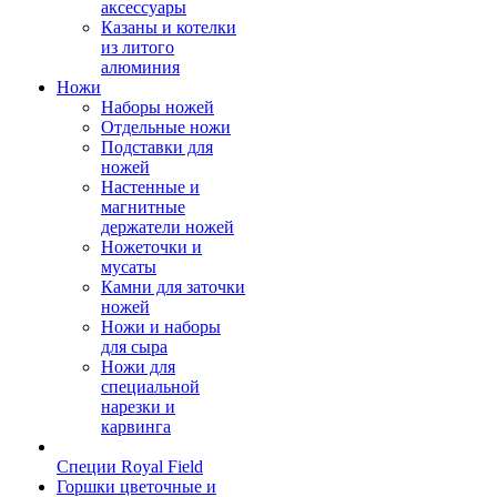
аксессуары
Казаны и котелки
из литого
алюминия
Ножи
Наборы ножей
Отдельные ножи
Подставки для
ножей
Настенные и
магнитные
держатели ножей
Ножеточки и
мусаты
Камни для заточки
ножей
Ножи и наборы
для сыра
Ножи для
специальной
нарезки и
карвинга
Специи Royal Field
Горшки цветочные и