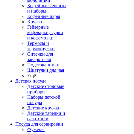
молочники
Кофейные сервизы
и наборы
Кофейные пары
Кружки
Гейзерные
кофеварки, турки
и кофемолки
Термосы и
термокружки
Ситечки для
заварки чая
Подстаканники
Шкатулки для чая
Ещё
Детская посуда
Детские столовые
приборы
Наборы детской
посуды
Детские кружки
Детские тарелки и
салатники
Посуда для сервировки
Фужеры