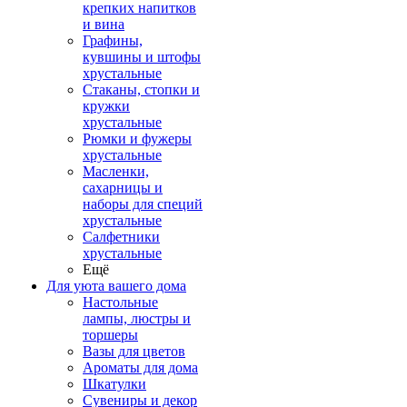
крепких напитков
и вина
Графины,
кувшины и штофы
хрустальные
Стаканы, стопки и
кружки
хрустальные
Рюмки и фужеры
хрустальные
Масленки,
сахарницы и
наборы для специй
хрустальные
Салфетники
хрустальные
Ещё
Для уюта вашего дома
Настольные
лампы, люстры и
торшеры
Вазы для цветов
Ароматы для дома
Шкатулки
Сувениры и декор