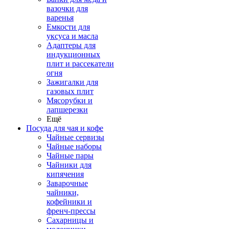
вазочки для
варенья
Емкости для
уксуса и масла
Адаптеры для
индукционных
плит и рассекатели
огня
Зажигалки для
газовых плит
Мясорубки и
лапшерезки
Ещё
Посуда для чая и кофе
Чайные сервизы
Чайные наборы
Чайные пары
Чайники для
кипячения
Заварочные
чайники,
кофейники и
френч-прессы
Сахарницы и