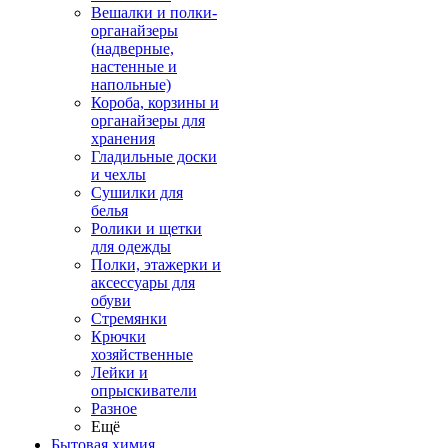
Вешалки и полки-
органайзеры
(надверные,
настенные и
напольные)
Короба, корзины и
органайзеры для
хранения
Гладильные доски
и чехлы
Сушилки для
белья
Ролики и щетки
для одежды
Полки, этажерки и
аксессуары для
обуви
Стремянки
Крючки
хозяйственные
Лейки и
опрыскиватели
Разное
Ещё
Бытовая химия