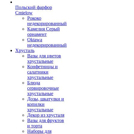
Польский фарфор
Сmielow
Рококо
недекорированный
Камелия Серый
орнамент
Oktawa
недекорированный
Хрусталь
Вазы для цветов
хрустальные
Конфетницы и
салатники
хрустальные
Блюда
сервировочные
хрустальные
Дозы, шкатулки и
копилки
хрустальные
Декор из хрусталя
Вазы для фруктов
и торта
Наборы для