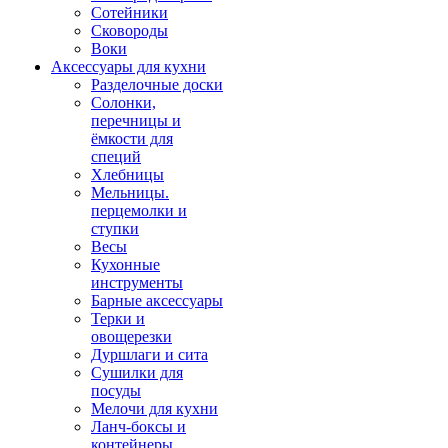
Сотейники
Сковороды
Воки
Аксессуары для кухни
Разделочные доски
Солонки,
перечницы и
ёмкости для
специй
Хлебницы
Мельницы.
перцемолки и
ступки
Весы
Кухонные
инструменты
Барные аксессуары
Терки и
овощерезки
Дуршлаги и сита
Сушилки для
посуды
Мелочи для кухни
Ланч-боксы и
контейнеры