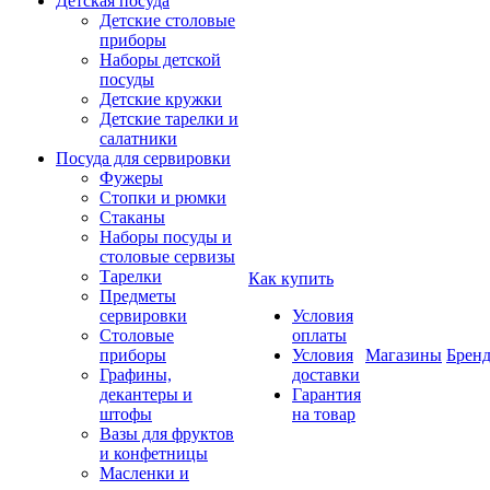
Детская посуда
Детские столовые
приборы
Наборы детской
посуды
Детские кружки
Детские тарелки и
салатники
Посуда для сервировки
Фужеры
Стопки и рюмки
Стаканы
Наборы посуды и
столовые сервизы
Тарелки
Как купить
Предметы
сервировки
Условия
Столовые
оплаты
приборы
Условия
Магазины
Брен
Графины,
доставки
декантеры и
Гарантия
штофы
на товар
Вазы для фруктов
и конфетницы
Масленки и