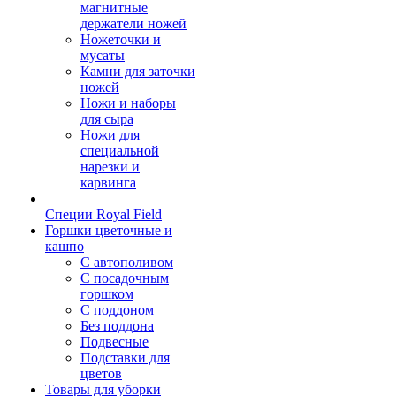
магнитные
держатели ножей
Ножеточки и
мусаты
Камни для заточки
ножей
Ножи и наборы
для сыра
Ножи для
специальной
нарезки и
карвинга
Специи Royal Field
Горшки цветочные и
кашпо
С автополивом
С посадочным
горшком
С поддоном
Без поддона
Подвесные
Подставки для
цветов
Товары для уборки