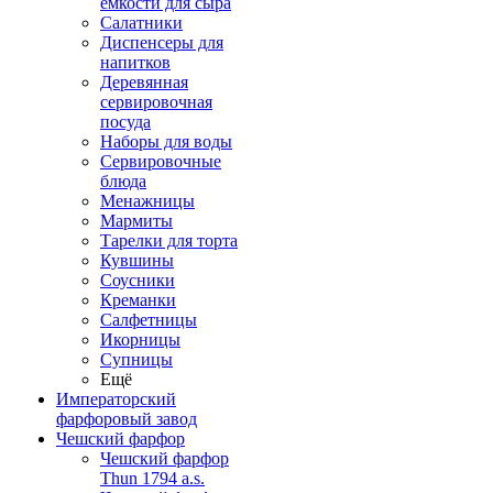
емкости для сыра
Салатники
Диспенсеры для
напитков
Деревянная
сервировочная
посуда
Наборы для воды
Сервировочные
блюда
Менажницы
Мармиты
Тарелки для торта
Кувшины
Соусники
Креманки
Салфетницы
Икорницы
Супницы
Ещё
Императорский
фарфоровый завод
Чешский фарфор
Чешский фарфор
Thun 1794 a.s.