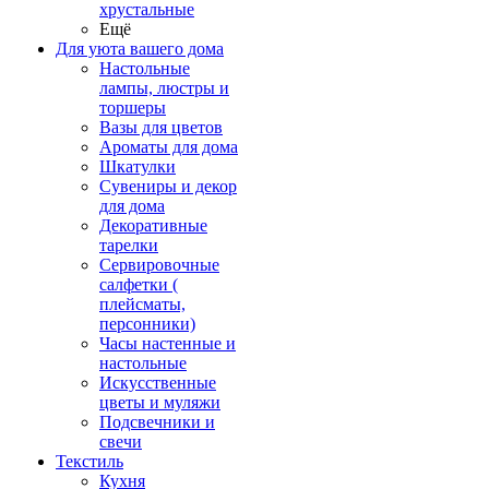
хрустальные
Ещё
Для уюта вашего дома
Настольные
лампы, люстры и
торшеры
Вазы для цветов
Ароматы для дома
Шкатулки
Сувениры и декор
для дома
Декоративные
тарелки
Сервировочные
салфетки (
плейсматы,
персонники)
Часы настенные и
настольные
Искусственные
цветы и муляжи
Подсвечники и
свечи
Текстиль
Кухня