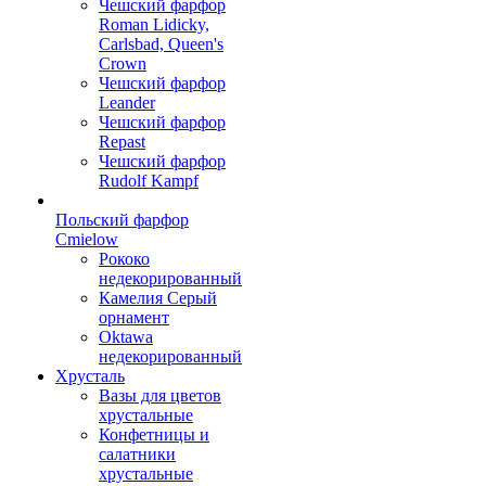
Чешский фарфор
Roman Lidicky,
Carlsbad, Queen's
Crown
Чешский фарфор
Leander
Чешский фарфор
Repast
Чешский фарфор
Rudolf Kampf
Польский фарфор
Сmielow
Рококо
недекорированный
Камелия Серый
орнамент
Oktawa
недекорированный
Хрусталь
Вазы для цветов
хрустальные
Конфетницы и
салатники
хрустальные