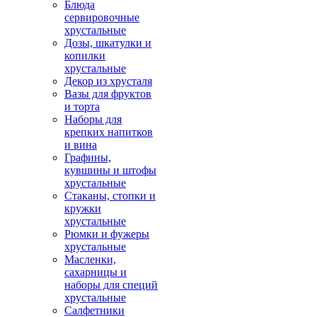
Блюда
сервировочные
хрустальные
Дозы, шкатулки и
копилки
хрустальные
Декор из хрусталя
Вазы для фруктов
и торта
Наборы для
крепких напитков
и вина
Графины,
кувшины и штофы
хрустальные
Стаканы, стопки и
кружки
хрустальные
Рюмки и фужеры
хрустальные
Масленки,
сахарницы и
наборы для специй
хрустальные
Салфетники