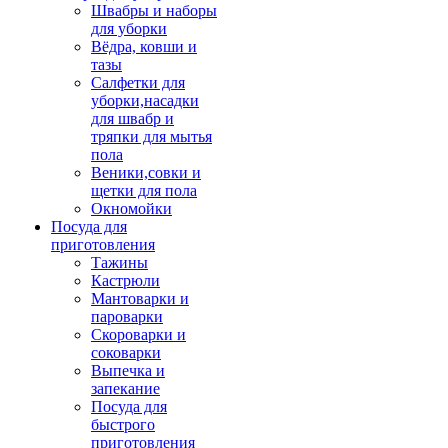
Швабры и наборы
для уборки
Вёдра, ковши и
тазы
Салфетки для
уборки,насадки
для швабр и
тряпки для мытья
пола
Веники,совки и
щетки для пола
Окномойки
Посуда для
приготовления
Тажины
Кастрюли
Мантоварки и
пароварки
Скороварки и
соковарки
Выпечка и
запекание
Посуда для
быстрого
приготовления