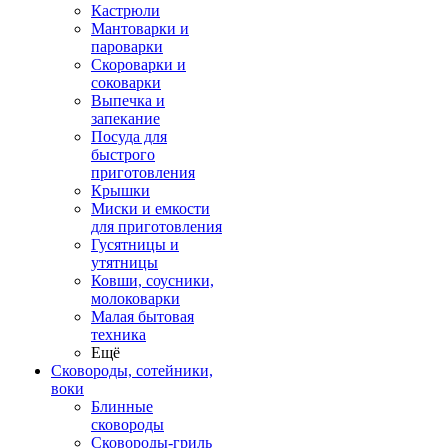
Кастрюли
Мантоварки и
пароварки
Скороварки и
соковарки
Выпечка и
запекание
Посуда для
быстрого
приготовления
Крышки
Миски и емкости
для приготовления
Гусятницы и
утятницы
Ковши, соусники,
молоковарки
Малая бытовая
техника
Ещё
Сковороды, сотейники,
воки
Блинные
сковороды
Сковороды-гриль