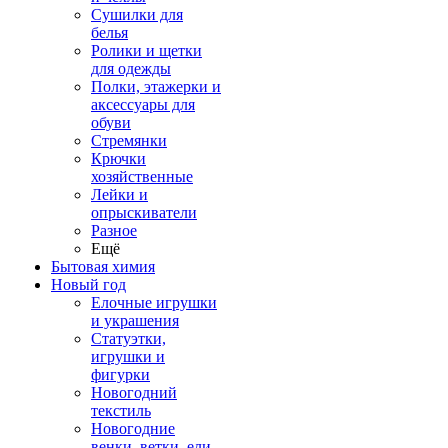
Сушилки для
белья
Ролики и щетки
для одежды
Полки, этажерки и
аксессуары для
обуви
Стремянки
Крючки
хозяйственные
Лейки и
опрыскиватели
Разное
Ещё
Бытовая химия
Новый год
Елочные игрушки
и украшения
Статуэтки,
игрушки и
фигурки
Новогодний
текстиль
Новогодние
венки, ветки, ели