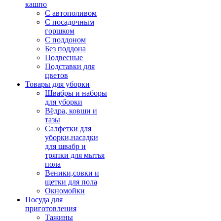
кашпо
С автополивом
С посадочным
горшком
С поддоном
Без поддона
Подвесные
Подставки для
цветов
Товары для уборки
Швабры и наборы
для уборки
Вёдра, ковши и
тазы
Салфетки для
уборки,насадки
для швабр и
тряпки для мытья
пола
Веники,совки и
щетки для пола
Окномойки
Посуда для
приготовления
Тажины