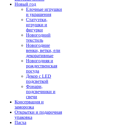
Новый год
Елочные игрушки
и украшения
Статуэтки,
игрушки и
фигурки
Новогодний
текстиль
Новогодние
венки, ветки, ели
декоративные
Новогодняя и
рождественская
посуда
Декор с LED
подсветкой
Фонари,
подсвечники и
свечи
Консервация и
заморозка
Открытки и подарочная
упаковка
Пасха