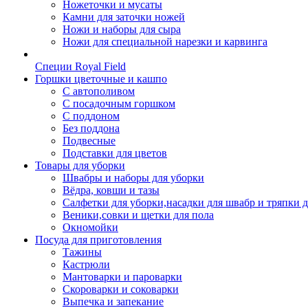
Ножеточки и мусаты
Камни для заточки ножей
Ножи и наборы для сыра
Ножи для специальной нарезки и карвинга
Специи Royal Field
Горшки цветочные и кашпо
С автополивом
С посадочным горшком
С поддоном
Без поддона
Подвесные
Подставки для цветов
Товары для уборки
Швабры и наборы для уборки
Вёдра, ковши и тазы
Салфетки для уборки,насадки для швабр и тряпки 
Веники,совки и щетки для пола
Окномойки
Посуда для приготовления
Тажины
Кастрюли
Мантоварки и пароварки
Скороварки и соковарки
Выпечка и запекание