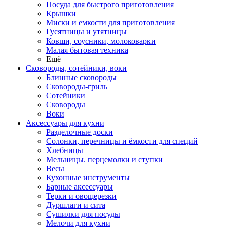
Посуда для быстрого приготовления
Крышки
Миски и емкости для приготовления
Гусятницы и утятницы
Ковши, соусники, молоковарки
Малая бытовая техника
Ещё
Сковороды, сотейники, воки
Блинные сковороды
Сковороды-гриль
Сотейники
Сковороды
Воки
Аксессуары для кухни
Разделочные доски
Солонки, перечницы и ёмкости для специй
Хлебницы
Мельницы. перцемолки и ступки
Весы
Кухонные инструменты
Барные аксессуары
Терки и овощерезки
Дуршлаги и сита
Сушилки для посуды
Мелочи для кухни