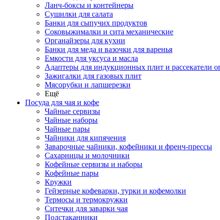
Ланч-боксы и контейнеры
Сушилки для салата
Банки для сыпучих продуктов
Соковыжималки и сита механические
Органайзеры для кухни
Банки для меда и вазочки для варенья
Емкости для уксуса и масла
Адаптеры для индукционных плит и рассекатели о
Зажигалки для газовых плит
Мясорубки и лапшерезки
Ещё
Посуда для чая и кофе
Чайные сервизы
Чайные наборы
Чайные пары
Чайники для кипячения
Заварочные чайники, кофейники и френч-прессы
Сахарницы и молочники
Кофейные сервизы и наборы
Кофейные пары
Кружки
Гейзерные кофеварки, турки и кофемолки
Термосы и термокружки
Ситечки для заварки чая
Подстаканники