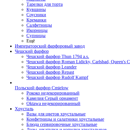
Тарелки для торта
Кувшины
Соусники
Креманки
Салфетницы
Икорницы
Супницы
Ещё
Императорский фарфоровый завод
Чешский фарфор
Чешский фарфор Thun 1794 a.s.
Чешский фарфор Roman Lidicky, Carlsbad, Queen's 
Чешский фарфор Leander
Чешский фарфор Repast
Чешский фарфор Rudolf Kampf
Польский фарфор Сmielow
Рококо недекорированный
Камелия Серый орнамент
Oktawa недекорированный
Хрусталь
Вазы для цветов хрустальные
Конфетницы и салатники хрустальные
Блюда сервировочные хрустальные
Дозы, шкатулки и копилки хрустальные