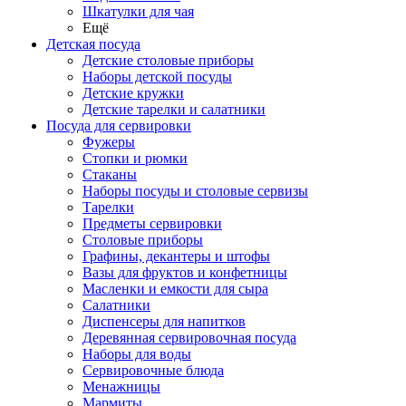
Шкатулки для чая
Ещё
Детская посуда
Детские столовые приборы
Наборы детской посуды
Детские кружки
Детские тарелки и салатники
Посуда для сервировки
Фужеры
Стопки и рюмки
Стаканы
Наборы посуды и столовые сервизы
Тарелки
Предметы сервировки
Столовые приборы
Графины, декантеры и штофы
Вазы для фруктов и конфетницы
Масленки и емкости для сыра
Салатники
Диспенсеры для напитков
Деревянная сервировочная посуда
Наборы для воды
Сервировочные блюда
Менажницы
Мармиты