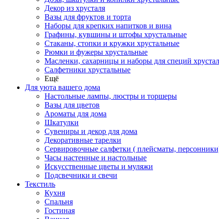
Декор из хрусталя
Вазы для фруктов и торта
Наборы для крепких напитков и вина
Графины, кувшины и штофы хрустальные
Стаканы, стопки и кружки хрустальные
Рюмки и фужеры хрустальные
Масленки, сахарницы и наборы для специй хруста
Салфетники хрустальные
Ещё
Для уюта вашего дома
Настольные лампы, люстры и торшеры
Вазы для цветов
Ароматы для дома
Шкатулки
Сувениры и декор для дома
Декоративные тарелки
Сервировочные салфетки ( плейсматы, персонники
Часы настенные и настольные
Искусственные цветы и муляжи
Подсвечники и свечи
Текстиль
Кухня
Спальня
Гостиная