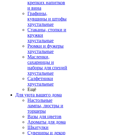
крепких напитков
и вина
Графины,
кувшины и штофы
хрустальные
Стаканы, стопки и
кружки
хрустальные
Рюмки и фужеры
хрустальные
Масленки,
сахарницы и
наборы для специй
хрустальные
Салфетники
хрустальные
Ещё
Для уюта вашего дома
Настольные
лампы, люстры и
торшеры
Вазы для цветов
Ароматы для дома
Шкатулки
Сувениры и декор