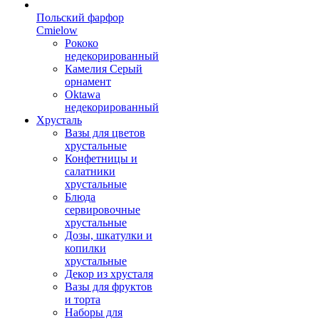
Польский фарфор
Сmielow
Рококо
недекорированный
Камелия Серый
орнамент
Oktawa
недекорированный
Хрусталь
Вазы для цветов
хрустальные
Конфетницы и
салатники
хрустальные
Блюда
сервировочные
хрустальные
Дозы, шкатулки и
копилки
хрустальные
Декор из хрусталя
Вазы для фруктов
и торта
Наборы для