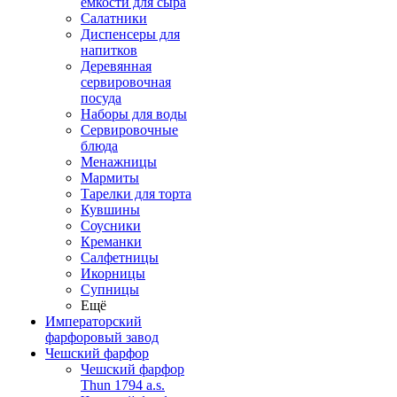
емкости для сыра
Салатники
Диспенсеры для
напитков
Деревянная
сервировочная
посуда
Наборы для воды
Сервировочные
блюда
Менажницы
Мармиты
Тарелки для торта
Кувшины
Соусники
Креманки
Салфетницы
Икорницы
Супницы
Ещё
Императорский
фарфоровый завод
Чешский фарфор
Чешский фарфор
Thun 1794 a.s.