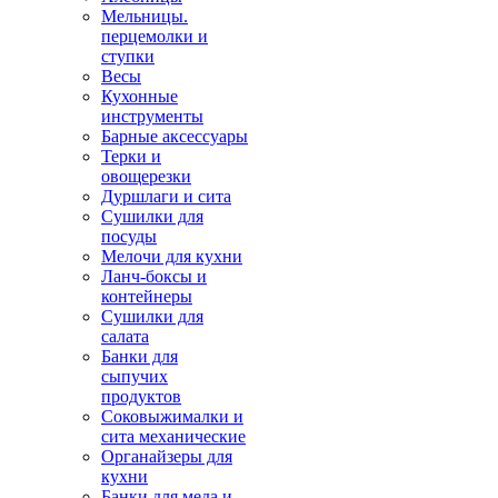
Мельницы.
перцемолки и
ступки
Весы
Кухонные
инструменты
Барные аксессуары
Терки и
овощерезки
Дуршлаги и сита
Сушилки для
посуды
Мелочи для кухни
Ланч-боксы и
контейнеры
Сушилки для
салата
Банки для
сыпучих
продуктов
Соковыжималки и
сита механические
Органайзеры для
кухни
Банки для меда и