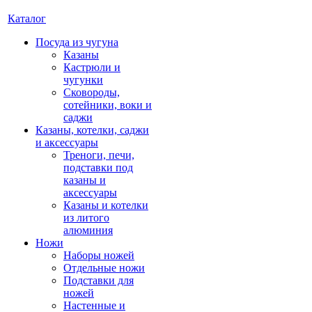
Каталог
Посуда из чугуна
Казаны
Кастрюли и
чугунки
Сковороды,
сотейники, воки и
саджи
Казаны, котелки, саджи
и аксессуары
Треноги, печи,
подставки под
казаны и
аксессуары
Казаны и котелки
из литого
алюминия
Ножи
Наборы ножей
Отдельные ножи
Подставки для
ножей
Настенные и