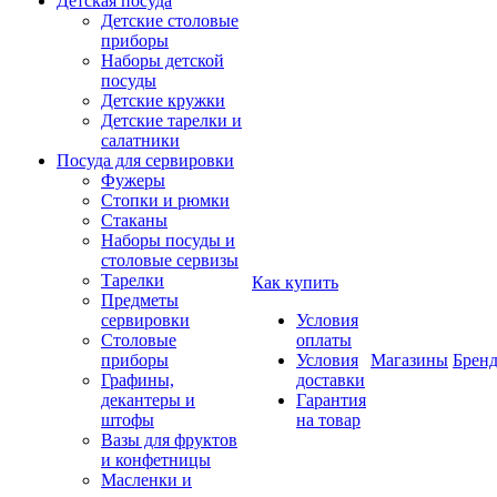
Детская посуда
Детские столовые
приборы
Наборы детской
посуды
Детские кружки
Детские тарелки и
салатники
Посуда для сервировки
Фужеры
Стопки и рюмки
Стаканы
Наборы посуды и
столовые сервизы
Тарелки
Как купить
Предметы
сервировки
Условия
Столовые
оплаты
приборы
Условия
Магазины
Брен
Графины,
доставки
декантеры и
Гарантия
штофы
на товар
Вазы для фруктов
и конфетницы
Масленки и