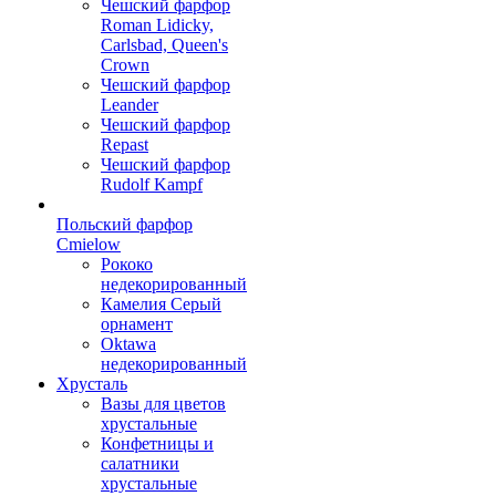
Чешский фарфор
Roman Lidicky,
Carlsbad, Queen's
Crown
Чешский фарфор
Leander
Чешский фарфор
Repast
Чешский фарфор
Rudolf Kampf
Польский фарфор
Сmielow
Рококо
недекорированный
Камелия Серый
орнамент
Oktawa
недекорированный
Хрусталь
Вазы для цветов
хрустальные
Конфетницы и
салатники
хрустальные