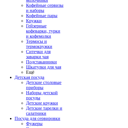
молочники
Кофейные сервизы
и наборы
Кофейные пары
Кружки
Гейзерные
кофеварки, турки
и кофемолки
Термосы и
термокружки
Ситечки для
заварки чая
Подстаканники
Шкатулки для чая
Ещё
Детская посуда
Детские столовые
приборы
Наборы детской
посуды
Детские кружки
Детские тарелки и
салатники
Посуда для сервировки
Фужеры