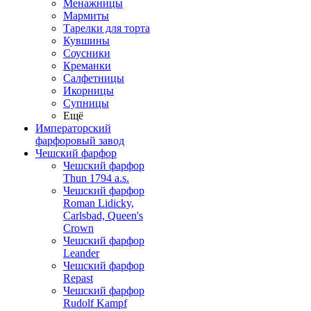
Менажницы
Мармиты
Тарелки для торта
Кувшины
Соусники
Креманки
Салфетницы
Икорницы
Супницы
Ещё
Императорский
фарфоровый завод
Чешский фарфор
Чешский фарфор
Thun 1794 a.s.
Чешский фарфор
Roman Lidicky,
Carlsbad, Queen's
Crown
Чешский фарфор
Leander
Чешский фарфор
Repast
Чешский фарфор
Rudolf Kampf