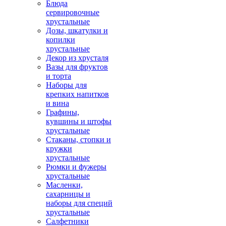
Блюда
сервировочные
хрустальные
Дозы, шкатулки и
копилки
хрустальные
Декор из хрусталя
Вазы для фруктов
и торта
Наборы для
крепких напитков
и вина
Графины,
кувшины и штофы
хрустальные
Стаканы, стопки и
кружки
хрустальные
Рюмки и фужеры
хрустальные
Масленки,
сахарницы и
наборы для специй
хрустальные
Салфетники