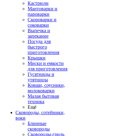
Кастрюли
Мантоварки и
пароварки
Скороварки и
соковарки
Выпечка и
запекание
Посуда для
быстрого
приготовления
Крышки
Миски и емкости
для приготовления
Гусятницы и
утятницы
Ковши, соусники,
молоковарки
Малая бытовая
техника
Ещё
Сковороды, сотейники,
воки
Блинные
сковороды
Сковороды-гриль