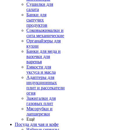
Сушилки для
салата
Банки для
сыпучих
продуктов
Соковыжималки и
сита механические
Органайзеры для
кухни
Банки для меда и
вазочки для
варенья
Емкости для
уксуса и масла
Адаптеры для
индукционных
плит и рассекатели
огня
Зажигалки для
газовых плит
Мясорубки и
лапшерезки
Ещё
Посуда для чая и кофе
Чайные сервизы