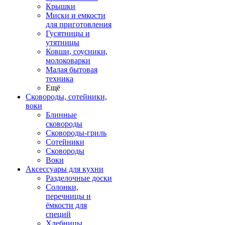
Крышки
Миски и емкости
для приготовления
Гусятницы и
утятницы
Ковши, соусники,
молоковарки
Малая бытовая
техника
Ещё
Сковороды, сотейники,
воки
Блинные
сковороды
Сковороды-гриль
Сотейники
Сковороды
Воки
Аксессуары для кухни
Разделочные доски
Солонки,
перечницы и
ёмкости для
специй
Хлебницы