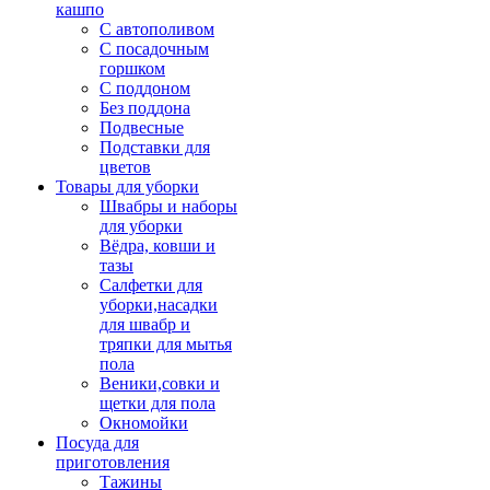
кашпо
С автополивом
С посадочным
горшком
С поддоном
Без поддона
Подвесные
Подставки для
цветов
Товары для уборки
Швабры и наборы
для уборки
Вёдра, ковши и
тазы
Салфетки для
уборки,насадки
для швабр и
тряпки для мытья
пола
Веники,совки и
щетки для пола
Окномойки
Посуда для
приготовления
Тажины