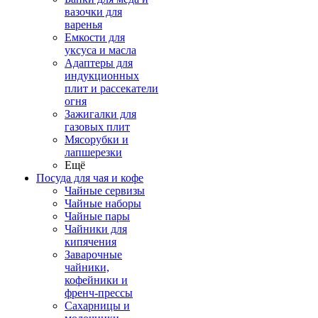
вазочки для
варенья
Емкости для
уксуса и масла
Адаптеры для
индукционных
плит и рассекатели
огня
Зажигалки для
газовых плит
Мясорубки и
лапшерезки
Ещё
Посуда для чая и кофе
Чайные сервизы
Чайные наборы
Чайные пары
Чайники для
кипячения
Заварочные
чайники,
кофейники и
френч-прессы
Сахарницы и