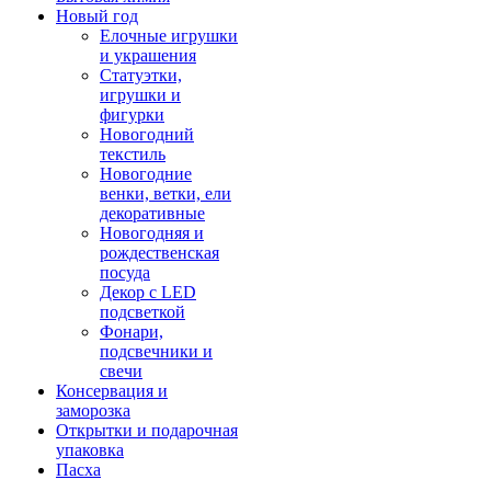
Новый год
Елочные игрушки
и украшения
Статуэтки,
игрушки и
фигурки
Новогодний
текстиль
Новогодние
венки, ветки, ели
декоративные
Новогодняя и
рождественская
посуда
Декор с LED
подсветкой
Фонари,
подсвечники и
свечи
Консервация и
заморозка
Открытки и подарочная
упаковка
Пасха