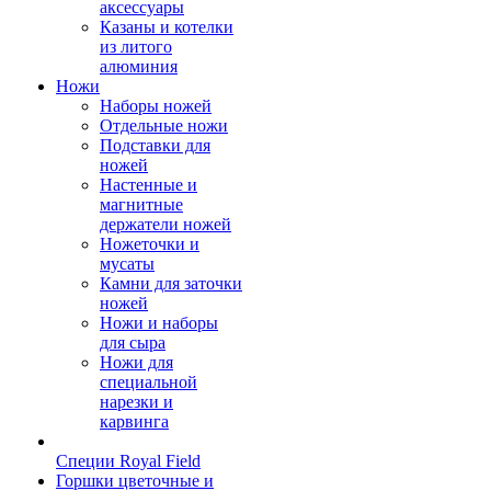
аксессуары
Казаны и котелки
из литого
алюминия
Ножи
Наборы ножей
Отдельные ножи
Подставки для
ножей
Настенные и
магнитные
держатели ножей
Ножеточки и
мусаты
Камни для заточки
ножей
Ножи и наборы
для сыра
Ножи для
специальной
нарезки и
карвинга
Специи Royal Field
Горшки цветочные и