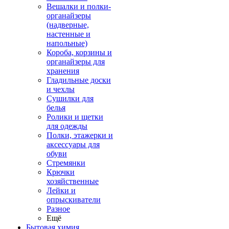
Вешалки и полки-
органайзеры
(надверные,
настенные и
напольные)
Короба, корзины и
органайзеры для
хранения
Гладильные доски
и чехлы
Сушилки для
белья
Ролики и щетки
для одежды
Полки, этажерки и
аксессуары для
обуви
Стремянки
Крючки
хозяйственные
Лейки и
опрыскиватели
Разное
Ещё
Бытовая химия