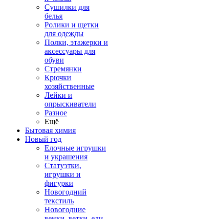
Сушилки для
белья
Ролики и щетки
для одежды
Полки, этажерки и
аксессуары для
обуви
Стремянки
Крючки
хозяйственные
Лейки и
опрыскиватели
Разное
Ещё
Бытовая химия
Новый год
Елочные игрушки
и украшения
Статуэтки,
игрушки и
фигурки
Новогодний
текстиль
Новогодние
венки, ветки, ели