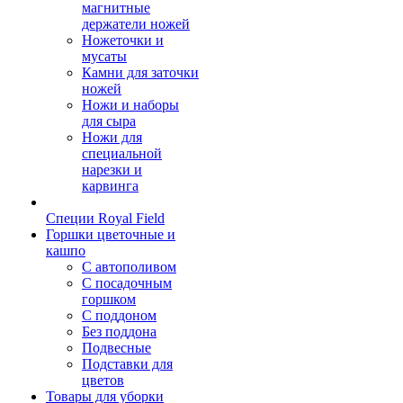
магнитные
держатели ножей
Ножеточки и
мусаты
Камни для заточки
ножей
Ножи и наборы
для сыра
Ножи для
специальной
нарезки и
карвинга
Специи Royal Field
Горшки цветочные и
кашпо
С автополивом
С посадочным
горшком
С поддоном
Без поддона
Подвесные
Подставки для
цветов
Товары для уборки