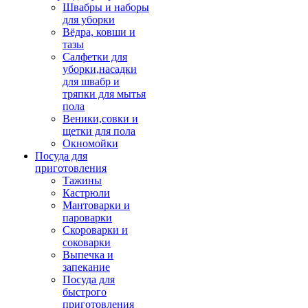
Швабры и наборы
для уборки
Вёдра, ковши и
тазы
Салфетки для
уборки,насадки
для швабр и
тряпки для мытья
пола
Веники,совки и
щетки для пола
Окномойки
Посуда для
приготовления
Тажины
Кастрюли
Мантоварки и
пароварки
Скороварки и
соковарки
Выпечка и
запекание
Посуда для
быстрого
приготовления