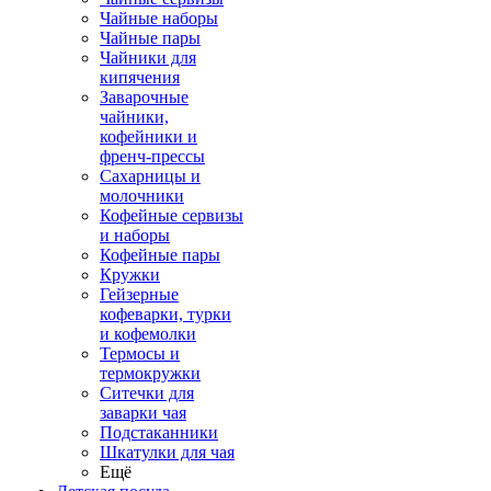
Чайные наборы
Чайные пары
Чайники для
кипячения
Заварочные
чайники,
кофейники и
френч-прессы
Сахарницы и
молочники
Кофейные сервизы
и наборы
Кофейные пары
Кружки
Гейзерные
кофеварки, турки
и кофемолки
Термосы и
термокружки
Ситечки для
заварки чая
Подстаканники
Шкатулки для чая
Ещё