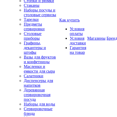
Стопки и рюмки
Стаканы
Наборы посуды и
столовые сервизы
Тарелки
Как купить
Предметы
сервировки
Условия
Столовые
оплаты
приборы
Условия
Магазины
Брен
Графины,
доставки
декантеры и
Гарантия
штофы
на товар
Вазы для фруктов
и конфетницы
Масленки и
емкости для сыра
Салатники
Диспенсеры для
напитков
Деревянная
сервировочная
посуда
Наборы для воды
Сервировочные
блюда