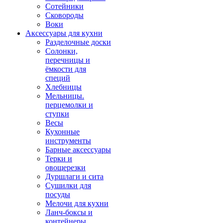
Сотейники
Сковороды
Воки
Аксессуары для кухни
Разделочные доски
Солонки,
перечницы и
ёмкости для
специй
Хлебницы
Мельницы.
перцемолки и
ступки
Весы
Кухонные
инструменты
Барные аксессуары
Терки и
овощерезки
Дуршлаги и сита
Сушилки для
посуды
Мелочи для кухни
Ланч-боксы и
контейнеры