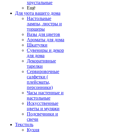
хрустальные
Ещё
Для уюта вашего дома
Настольные
лампы, люстры и
торшеры
Вазы для цветов
Ароматы для дома
Шкатулки
Сувениры и декор
для дома
Декоративные
тарелки
Сервировочные
салфетки (
плейсматы,
персонники)
Часы настенные и
настольные
Искусственные
цветы и муляжи
Подсвечники и
свечи
Текстиль
Кухня