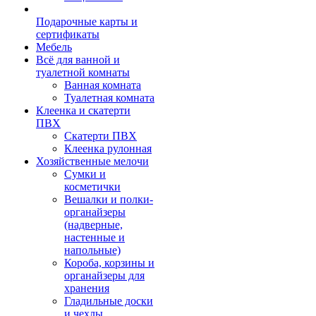
Подарочные карты и
сертификаты
Мебель
Всё для ванной и
туалетной комнаты
Ванная комната
Туалетная комната
Клеенка и скатерти
ПВХ
Скатерти ПВХ
Клеенка рулонная
Хозяйственные мелочи
Сумки и
косметички
Вешалки и полки-
органайзеры
(надверные,
настенные и
напольные)
Короба, корзины и
органайзеры для
хранения
Гладильные доски
и чехлы