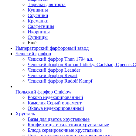
Тарелки для торта
Кувшины
Соусники
Креманки
Салфетницы
Икорницы
Супницы
Ещё
Императорский фарфоровый завод
Чешский фарфор
Чешский фарфор Thun 1794 a.s.
Чешский фарфор Roman Lidicky, Carlsbad, Queen's 
Чешский фарфор Leander
Чешский фарфор Repast
Чешский фарфор Rudolf Kampf
Польский фарфор Сmielow
Рококо недекорированный
Камелия Серый орнамент
Oktawa недекорированный
Хрусталь
Вазы для цветов хрустальные
Конфетницы и салатники хрустальные
Блюда сервировочные хрустальные
Дозы, шкатулки и копилки хрустальные