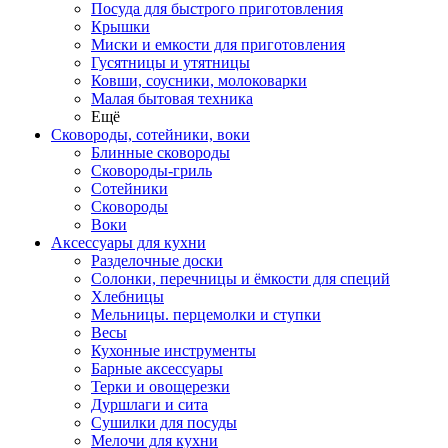
Посуда для быстрого приготовления
Крышки
Миски и емкости для приготовления
Гусятницы и утятницы
Ковши, соусники, молоковарки
Малая бытовая техника
Ещё
Сковороды, сотейники, воки
Блинные сковороды
Сковороды-гриль
Сотейники
Сковороды
Воки
Аксессуары для кухни
Разделочные доски
Солонки, перечницы и ёмкости для специй
Хлебницы
Мельницы. перцемолки и ступки
Весы
Кухонные инструменты
Барные аксессуары
Терки и овощерезки
Дуршлаги и сита
Сушилки для посуды
Мелочи для кухни