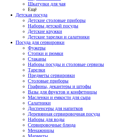
Шкатулки для чая
Ещё
Детская посуда
Детские столовые приборы
Наборы детской посуды
Детские кружки
Детские тарелки и салатники
Посуда для сервировки
Фужеры
Стопки и рюмки
Стаканы
Наборы посуды и столовые сервизы
Тарелки
Предметы сервировки
Столовые приборы
Графины, декантеры и штофы
Вазы для фруктов и конфетницы
Масленки и емкости для сыра
Салатники
Диспенсеры для напитков
Деревянная сервировочная посуда
Наборы для воды
Сервировочные блюда
Менажницы
Мармиты