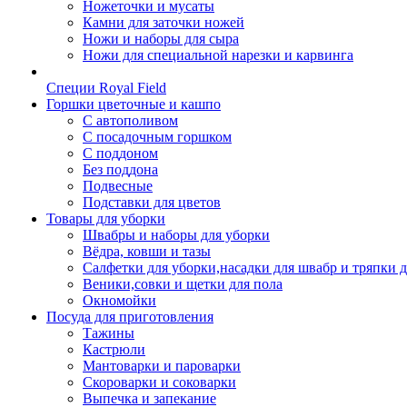
Ножеточки и мусаты
Камни для заточки ножей
Ножи и наборы для сыра
Ножи для специальной нарезки и карвинга
Специи Royal Field
Горшки цветочные и кашпо
С автополивом
С посадочным горшком
С поддоном
Без поддона
Подвесные
Подставки для цветов
Товары для уборки
Швабры и наборы для уборки
Вёдра, ковши и тазы
Салфетки для уборки,насадки для швабр и тряпки 
Веники,совки и щетки для пола
Окномойки
Посуда для приготовления
Тажины
Кастрюли
Мантоварки и пароварки
Скороварки и соковарки
Выпечка и запекание