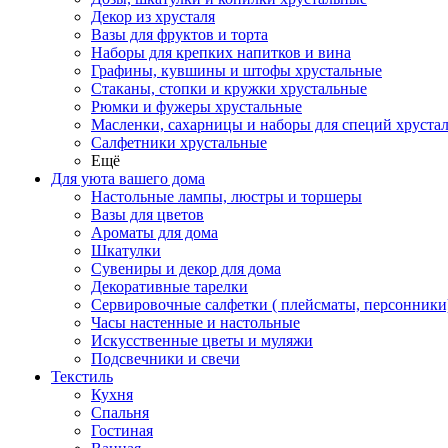
Декор из хрусталя
Вазы для фруктов и торта
Наборы для крепких напитков и вина
Графины, кувшины и штофы хрустальные
Стаканы, стопки и кружки хрустальные
Рюмки и фужеры хрустальные
Масленки, сахарницы и наборы для специй хруста
Салфетники хрустальные
Ещё
Для уюта вашего дома
Настольные лампы, люстры и торшеры
Вазы для цветов
Ароматы для дома
Шкатулки
Сувениры и декор для дома
Декоративные тарелки
Сервировочные салфетки ( плейсматы, персонники
Часы настенные и настольные
Искусственные цветы и муляжи
Подсвечники и свечи
Текстиль
Кухня
Спальня
Гостиная