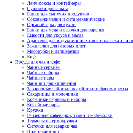
Ланч-боксы и контейнеры
Сушилки для салата
Банки для сыпучих продуктов
Соковыжималки и сита механические
Органайзеры для кухни
Банки для меда и вазочки для варенья
Емкости для уксуса и масла
Адаптеры для индукционных плит и рассекатели о
Зажигалки для газовых плит
Мясорубки и лапшерезки
Ещё
Посуда для чая и кофе
Чайные сервизы
Чайные наборы
Чайные пары
Чайники для кипячения
Заварочные чайники, кофейники и френч-прессы
Сахарницы и молочники
Кофейные сервизы и наборы
Кофейные пары
Кружки
Гейзерные кофеварки, турки и кофемолки
Термосы и термокружки
Ситечки для заварки чая
Подстаканники