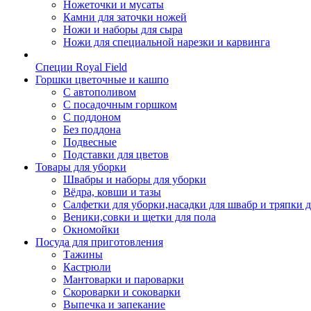
Ножеточки и мусаты
Камни для заточки ножей
Ножи и наборы для сыра
Ножи для специальной нарезки и карвинга
Специи Royal Field
Горшки цветочные и кашпо
С автополивом
С посадочным горшком
С поддоном
Без поддона
Подвесные
Подставки для цветов
Товары для уборки
Швабры и наборы для уборки
Вёдра, ковши и тазы
Салфетки для уборки,насадки для швабр и тряпки 
Веники,совки и щетки для пола
Окномойки
Посуда для приготовления
Тажины
Кастрюли
Мантоварки и пароварки
Скороварки и соковарки
Выпечка и запекание