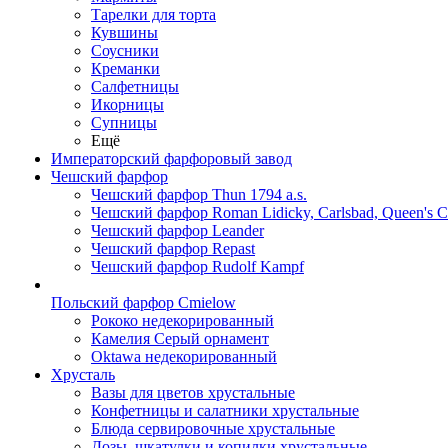
Тарелки для торта
Кувшины
Соусники
Креманки
Салфетницы
Икорницы
Супницы
Ещё
Императорский фарфоровый завод
Чешский фарфор
Чешский фарфор Thun 1794 a.s.
Чешский фарфор Roman Lidicky, Carlsbad, Queen's 
Чешский фарфор Leander
Чешский фарфор Repast
Чешский фарфор Rudolf Kampf
Польский фарфор Сmielow
Рококо недекорированный
Камелия Серый орнамент
Oktawa недекорированный
Хрусталь
Вазы для цветов хрустальные
Конфетницы и салатники хрустальные
Блюда сервировочные хрустальные
Дозы, шкатулки и копилки хрустальные