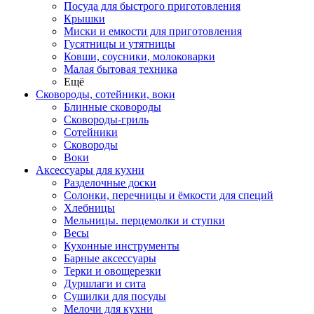
Посуда для быстрого приготовления
Крышки
Миски и емкости для приготовления
Гусятницы и утятницы
Ковши, соусники, молоковарки
Малая бытовая техника
Ещё
Сковороды, сотейники, воки
Блинные сковороды
Сковороды-гриль
Сотейники
Сковороды
Воки
Аксессуары для кухни
Разделочные доски
Солонки, перечницы и ёмкости для специй
Хлебницы
Мельницы. перцемолки и ступки
Весы
Кухонные инструменты
Барные аксессуары
Терки и овощерезки
Дуршлаги и сита
Сушилки для посуды
Мелочи для кухни