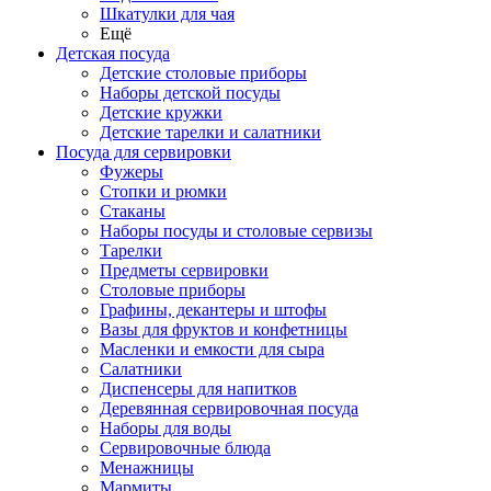
Шкатулки для чая
Ещё
Детская посуда
Детские столовые приборы
Наборы детской посуды
Детские кружки
Детские тарелки и салатники
Посуда для сервировки
Фужеры
Стопки и рюмки
Стаканы
Наборы посуды и столовые сервизы
Тарелки
Предметы сервировки
Столовые приборы
Графины, декантеры и штофы
Вазы для фруктов и конфетницы
Масленки и емкости для сыра
Салатники
Диспенсеры для напитков
Деревянная сервировочная посуда
Наборы для воды
Сервировочные блюда
Менажницы
Мармиты