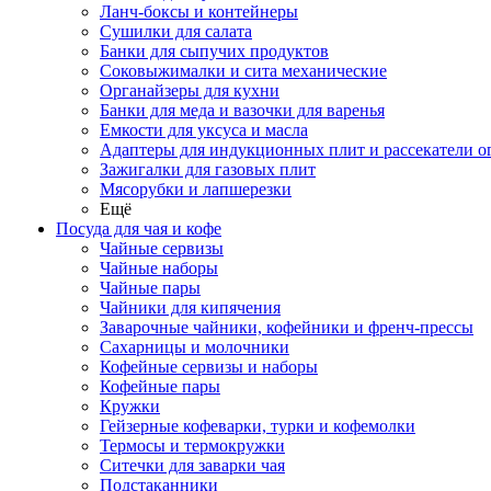
Ланч-боксы и контейнеры
Сушилки для салата
Банки для сыпучих продуктов
Соковыжималки и сита механические
Органайзеры для кухни
Банки для меда и вазочки для варенья
Емкости для уксуса и масла
Адаптеры для индукционных плит и рассекатели о
Зажигалки для газовых плит
Мясорубки и лапшерезки
Ещё
Посуда для чая и кофе
Чайные сервизы
Чайные наборы
Чайные пары
Чайники для кипячения
Заварочные чайники, кофейники и френч-прессы
Сахарницы и молочники
Кофейные сервизы и наборы
Кофейные пары
Кружки
Гейзерные кофеварки, турки и кофемолки
Термосы и термокружки
Ситечки для заварки чая
Подстаканники