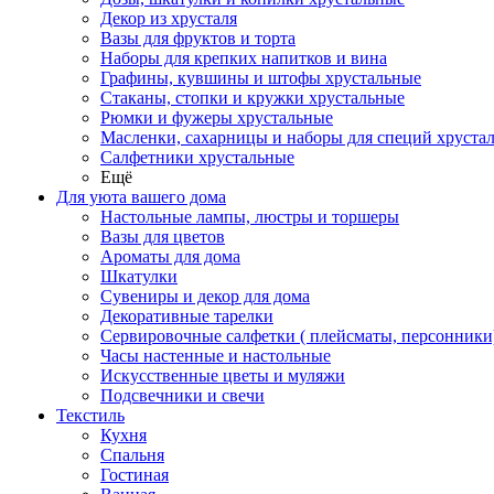
Декор из хрусталя
Вазы для фруктов и торта
Наборы для крепких напитков и вина
Графины, кувшины и штофы хрустальные
Стаканы, стопки и кружки хрустальные
Рюмки и фужеры хрустальные
Масленки, сахарницы и наборы для специй хруста
Салфетники хрустальные
Ещё
Для уюта вашего дома
Настольные лампы, люстры и торшеры
Вазы для цветов
Ароматы для дома
Шкатулки
Сувениры и декор для дома
Декоративные тарелки
Сервировочные салфетки ( плейсматы, персонники
Часы настенные и настольные
Искусственные цветы и муляжи
Подсвечники и свечи
Текстиль
Кухня
Спальня
Гостиная