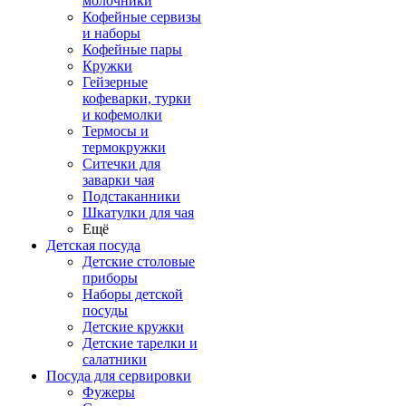
молочники
Кофейные сервизы
и наборы
Кофейные пары
Кружки
Гейзерные
кофеварки, турки
и кофемолки
Термосы и
термокружки
Ситечки для
заварки чая
Подстаканники
Шкатулки для чая
Ещё
Детская посуда
Детские столовые
приборы
Наборы детской
посуды
Детские кружки
Детские тарелки и
салатники
Посуда для сервировки
Фужеры