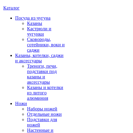
Каталог
Посуда из чугуна
Казаны
Кастрюли и
чугунки
Сковороды,
сотейники, воки и
саджи
Казаны, котелки, саджи
и аксессуары
Треноги, печи,
подставки под
казаны и
аксессуары
Казаны и котелки
из литого
алюминия
Ножи
Наборы ножей
Отдельные ножи
Подставки для
ножей
Настенные и