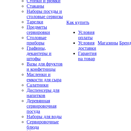
Стопки и рюмки
Стаканы
Наборы посуды и
столовые сервизы
Тарелки
Как купить
Предметы
сервировки
Условия
Столовые
оплаты
приборы
Условия
Магазины
Брен
Графины,
доставки
декантеры и
Гарантия
штофы
на товар
Вазы для фруктов
и конфетницы
Масленки и
емкости для сыра
Салатники
Диспенсеры для
напитков
Деревянная
сервировочная
посуда
Наборы для воды
Сервировочные
блюда