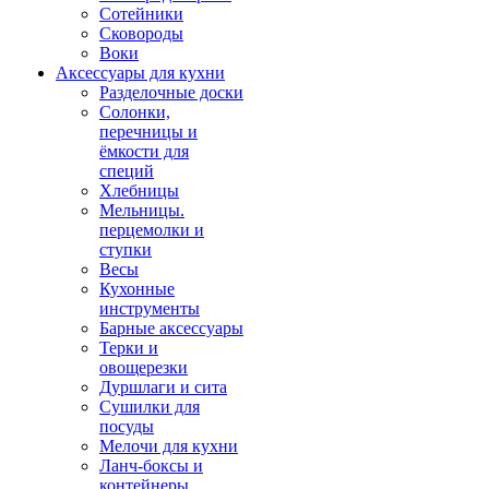
Сотейники
Сковороды
Воки
Аксессуары для кухни
Разделочные доски
Солонки,
перечницы и
ёмкости для
специй
Хлебницы
Мельницы.
перцемолки и
ступки
Весы
Кухонные
инструменты
Барные аксессуары
Терки и
овощерезки
Дуршлаги и сита
Сушилки для
посуды
Мелочи для кухни
Ланч-боксы и
контейнеры