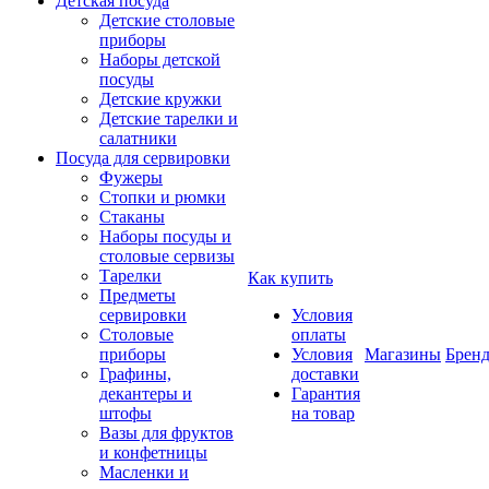
Детская посуда
Детские столовые
приборы
Наборы детской
посуды
Детские кружки
Детские тарелки и
салатники
Посуда для сервировки
Фужеры
Стопки и рюмки
Стаканы
Наборы посуды и
столовые сервизы
Тарелки
Как купить
Предметы
сервировки
Условия
Столовые
оплаты
приборы
Условия
Магазины
Брен
Графины,
доставки
декантеры и
Гарантия
штофы
на товар
Вазы для фруктов
и конфетницы
Масленки и