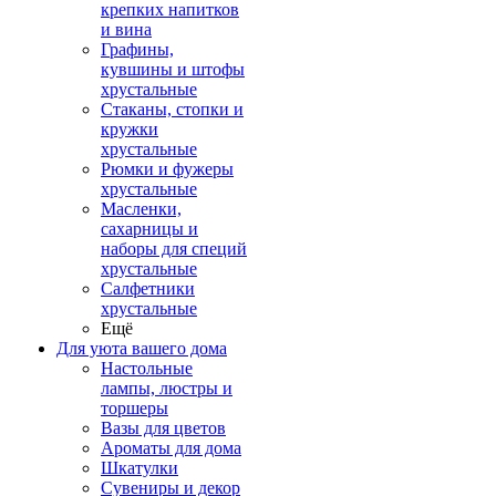
крепких напитков
и вина
Графины,
кувшины и штофы
хрустальные
Стаканы, стопки и
кружки
хрустальные
Рюмки и фужеры
хрустальные
Масленки,
сахарницы и
наборы для специй
хрустальные
Салфетники
хрустальные
Ещё
Для уюта вашего дома
Настольные
лампы, люстры и
торшеры
Вазы для цветов
Ароматы для дома
Шкатулки
Сувениры и декор