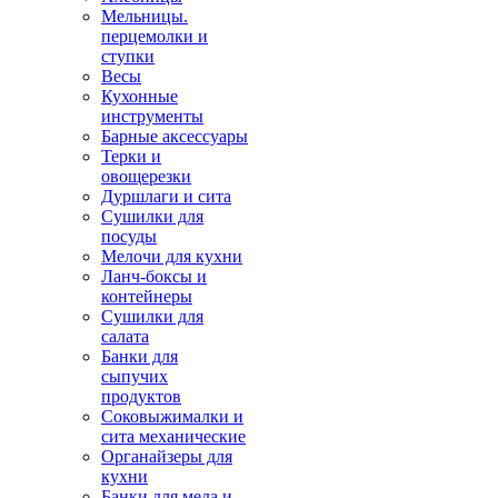
Мельницы.
перцемолки и
ступки
Весы
Кухонные
инструменты
Барные аксессуары
Терки и
овощерезки
Дуршлаги и сита
Сушилки для
посуды
Мелочи для кухни
Ланч-боксы и
контейнеры
Сушилки для
салата
Банки для
сыпучих
продуктов
Соковыжималки и
сита механические
Органайзеры для
кухни
Банки для меда и