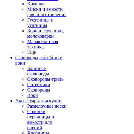
Крышки
Миски и емкости
для приготовления
Гусятницы и
утятницы
Ковши, соусники,
молоковарки
Малая бытовая
техника
Ещё
Сковороды, сотейники,
воки
Блинные
сковороды
Сковороды-гриль
Сотейники
Сковороды
Воки
Аксессуары для кухни
Разделочные доски
Солонки,
перечницы и
ёмкости для
специй
Хлебницы