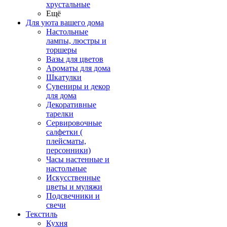
хрустальные
Ещё
Для уюта вашего дома
Настольные
лампы, люстры и
торшеры
Вазы для цветов
Ароматы для дома
Шкатулки
Сувениры и декор
для дома
Декоративные
тарелки
Сервировочные
салфетки (
плейсматы,
персонники)
Часы настенные и
настольные
Искусственные
цветы и муляжи
Подсвечники и
свечи
Текстиль
Кухня