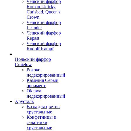
Чешский фарфор
Roman Lidicky,
Carlsbad, Queen's
Crown
Чешский фарфор
Leander
Чешский фарфор
Repast
Чешский фарфор
Rudolf Kampf
Польский фарфор
Сmielow
Рококо
недекорированный
Камелия Серый
орнамент
Oktawa
недекорированный
Хрусталь
Вазы для цветов
хрустальные
Конфетницы и
салатники
хрустальные