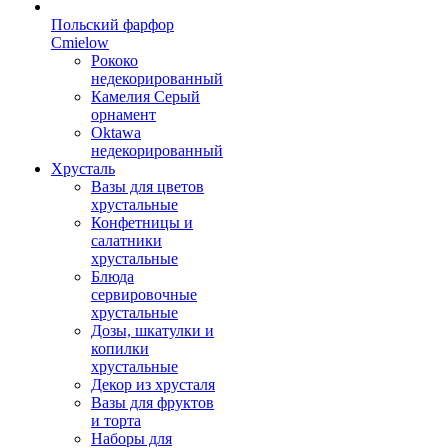
Польский фарфор
Сmielow
Рококо
недекорированный
Камелия Серый
орнамент
Oktawa
недекорированный
Хрусталь
Вазы для цветов
хрустальные
Конфетницы и
салатники
хрустальные
Блюда
сервировочные
хрустальные
Дозы, шкатулки и
копилки
хрустальные
Декор из хрусталя
Вазы для фруктов
и торта
Наборы для