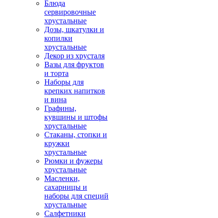
Блюда
сервировочные
хрустальные
Дозы, шкатулки и
копилки
хрустальные
Декор из хрусталя
Вазы для фруктов
и торта
Наборы для
крепких напитков
и вина
Графины,
кувшины и штофы
хрустальные
Стаканы, стопки и
кружки
хрустальные
Рюмки и фужеры
хрустальные
Масленки,
сахарницы и
наборы для специй
хрустальные
Салфетники