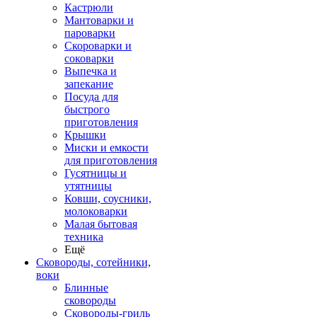
Кастрюли
Мантоварки и
пароварки
Скороварки и
соковарки
Выпечка и
запекание
Посуда для
быстрого
приготовления
Крышки
Миски и емкости
для приготовления
Гусятницы и
утятницы
Ковши, соусники,
молоковарки
Малая бытовая
техника
Ещё
Сковороды, сотейники,
воки
Блинные
сковороды
Сковороды-гриль