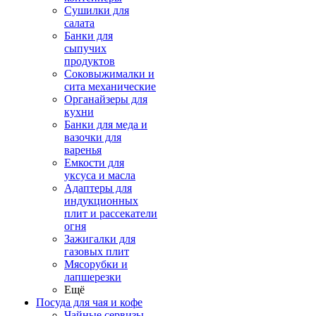
Сушилки для
салата
Банки для
сыпучих
продуктов
Соковыжималки и
сита механические
Органайзеры для
кухни
Банки для меда и
вазочки для
варенья
Емкости для
уксуса и масла
Адаптеры для
индукционных
плит и рассекатели
огня
Зажигалки для
газовых плит
Мясорубки и
лапшерезки
Ещё
Посуда для чая и кофе
Чайные сервизы