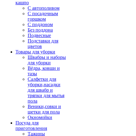
кашпо
С автополивом
С посадочным
горшком
С поддоном
Без поддона
Подвесные
Подставки для
цветов
Товары для уборки
Швабры и наборы
для уборки
Вёдра, ковши и
тазы
Салфетки для
уборки,насадки
для швабр и
тряпки для мытья
пола
Веники,совки и
щетки для пола
Окномойки
Посуда для
приготовления
Тажины