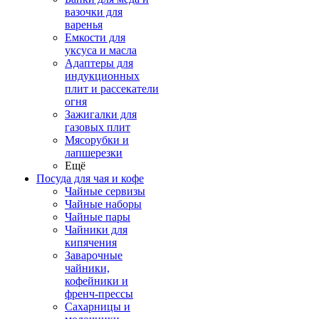
вазочки для
варенья
Емкости для
уксуса и масла
Адаптеры для
индукционных
плит и рассекатели
огня
Зажигалки для
газовых плит
Мясорубки и
лапшерезки
Ещё
Посуда для чая и кофе
Чайные сервизы
Чайные наборы
Чайные пары
Чайники для
кипячения
Заварочные
чайники,
кофейники и
френч-прессы
Сахарницы и