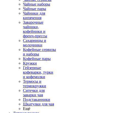
Чайные наборы
Чайные пары
Чайники для
кипячения
Заварочные
чайники,
кофейники и
френч-прессы
Сахарницы и
молочники
Кофейные сервизы
и наборы
Кофейные пары
Кружки
Гейзерные
кофеварки, турки
и кофемолки
Термосы и
термокружки
Ситечки для
заварки чая
Подстаканники
Шкатулки для чая
Ещё