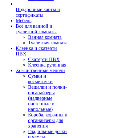
Подарочные карты и
сертификаты
Мебель
Всё для ванной и
туалетной комнаты
Ванная комната
Туалетная комната
Клеенка и скатерти
ПВХ
Скатерти ПВХ
Клеенка рулонная
Хозяйственные мелочи
Сумки и
косметички
Вешалки и полки-
органайзеры
(надверные,
настенные и
напольные)
Короба, корзины и
органайзеры для
хранения
Гладильные доски
и чехлы