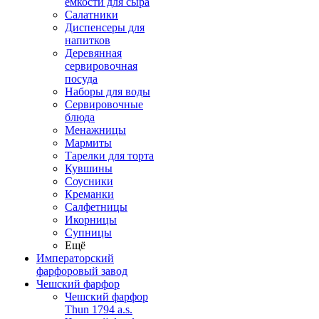
емкости для сыра
Салатники
Диспенсеры для
напитков
Деревянная
сервировочная
посуда
Наборы для воды
Сервировочные
блюда
Менажницы
Мармиты
Тарелки для торта
Кувшины
Соусники
Креманки
Салфетницы
Икорницы
Супницы
Ещё
Императорский
фарфоровый завод
Чешский фарфор
Чешский фарфор
Thun 1794 a.s.