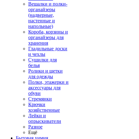
Вешалки и полки-
органайзеры
(надверные,
настенные и
напольные)
Короба, корзины и
органайзеры для
хранения
Гладильные доски
и чехлы
Сушилки для
белья
Ролики и щетки
для одежды
Полки, этажерки и
аксессуары для
обуви
Стремянки
Крючки
хозяйственные
Лейки и
опрыскиватели
Разное
Ещё
Бытовая химия