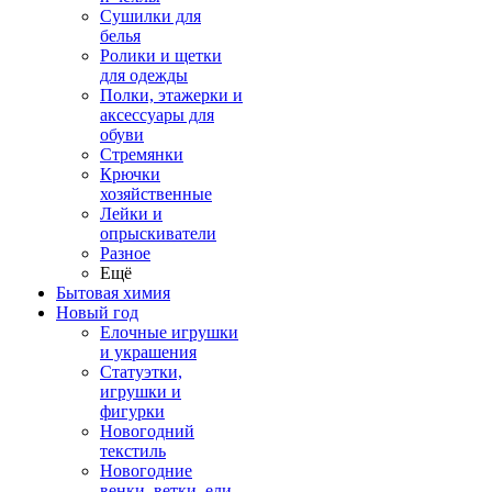
Сушилки для
белья
Ролики и щетки
для одежды
Полки, этажерки и
аксессуары для
обуви
Стремянки
Крючки
хозяйственные
Лейки и
опрыскиватели
Разное
Ещё
Бытовая химия
Новый год
Елочные игрушки
и украшения
Статуэтки,
игрушки и
фигурки
Новогодний
текстиль
Новогодние
венки, ветки, ели