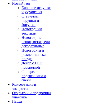
Новый год
Елочные игрушки
и украшения
Статуэтки,
игрушки и
фигурки
Новогодний
текстиль
Новогодние
венки, ветки, ели
декоративные
Новогодняя и
рождественская
посуда
Декор с LED
подсветкой
Фонари,
подсвечники и
свечи
Консервация и
заморозка
Открытки и подарочная
упаковка
Пасха