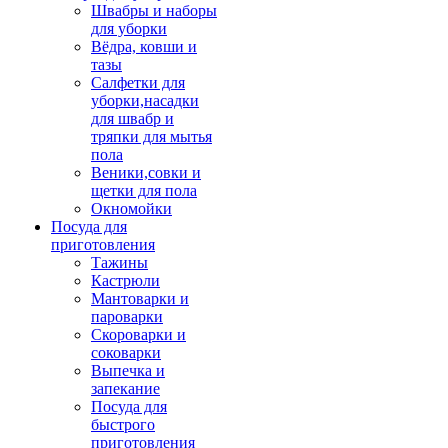
Швабры и наборы
для уборки
Вёдра, ковши и
тазы
Салфетки для
уборки,насадки
для швабр и
тряпки для мытья
пола
Веники,совки и
щетки для пола
Окномойки
Посуда для
приготовления
Тажины
Кастрюли
Мантоварки и
пароварки
Скороварки и
соковарки
Выпечка и
запекание
Посуда для
быстрого
приготовления