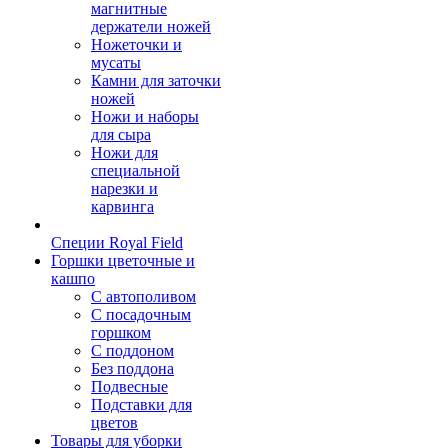
магнитные
держатели ножей
Ножеточки и
мусаты
Камни для заточки
ножей
Ножи и наборы
для сыра
Ножи для
специальной
нарезки и
карвинга
Специи Royal Field
Горшки цветочные и
кашпо
С автополивом
С посадочным
горшком
С поддоном
Без поддона
Подвесные
Подставки для
цветов
Товары для уборки