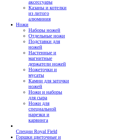
аксессуары
Казаны и котелки
из литого
алюминия
Ножи
Наборы ножей
Отдельные ножи
Подставки для
ножей
Настенные и
магнитные
держатели ножей
Ножеточки и
мусаты
Камни для заточки
ножей
Ножи и наборы
для сыра
Ножи для
специальной
нарезки и
карвинга
Специи Royal Field
Горшки цветочные и