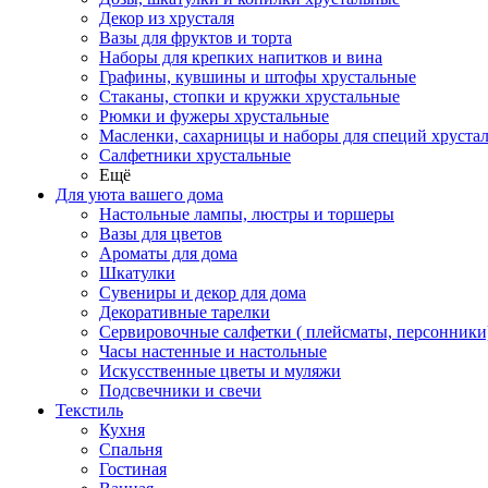
Декор из хрусталя
Вазы для фруктов и торта
Наборы для крепких напитков и вина
Графины, кувшины и штофы хрустальные
Стаканы, стопки и кружки хрустальные
Рюмки и фужеры хрустальные
Масленки, сахарницы и наборы для специй хруста
Салфетники хрустальные
Ещё
Для уюта вашего дома
Настольные лампы, люстры и торшеры
Вазы для цветов
Ароматы для дома
Шкатулки
Сувениры и декор для дома
Декоративные тарелки
Сервировочные салфетки ( плейсматы, персонники
Часы настенные и настольные
Искусственные цветы и муляжи
Подсвечники и свечи
Текстиль
Кухня
Спальня
Гостиная