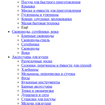
Посуда для быстрого приготовления
Крышки
Миски и емкости для приготовления
Гусятницы и утятницы
Ковши, соусники, молоковарки
Малая бытовая техника
Ещё
Сковороды, сотейники, воки
Блинные сковороды
Сковороды-гриль
Сотейники
Сковороды
Воки
Аксессуары для кухни
Разделочные доски
Солонки, перечницы и ёмкости для специй
Хлебницы
Мельницы. перцемолки и ступки
Весы
Кухонные инструменты
Барные аксессуары
Терки и овощерезки
Дуршлаги и сита
Сушилки для посуды
Мелочи для кухни