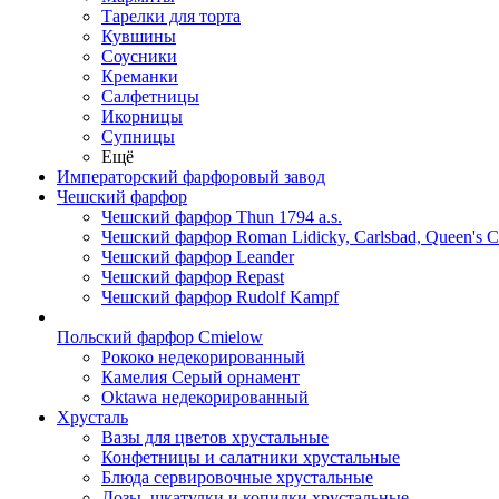
Тарелки для торта
Кувшины
Соусники
Креманки
Салфетницы
Икорницы
Супницы
Ещё
Императорский фарфоровый завод
Чешский фарфор
Чешский фарфор Thun 1794 a.s.
Чешский фарфор Roman Lidicky, Carlsbad, Queen's 
Чешский фарфор Leander
Чешский фарфор Repast
Чешский фарфор Rudolf Kampf
Польский фарфор Сmielow
Рококо недекорированный
Камелия Серый орнамент
Oktawa недекорированный
Хрусталь
Вазы для цветов хрустальные
Конфетницы и салатники хрустальные
Блюда сервировочные хрустальные
Дозы, шкатулки и копилки хрустальные