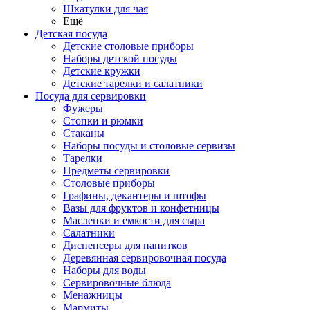
Шкатулки для чая
Ещё
Детская посуда
Детские столовые приборы
Наборы детской посуды
Детские кружки
Детские тарелки и салатники
Посуда для сервировки
Фужеры
Стопки и рюмки
Стаканы
Наборы посуды и столовые сервизы
Тарелки
Предметы сервировки
Столовые приборы
Графины, декантеры и штофы
Вазы для фруктов и конфетницы
Масленки и емкости для сыра
Салатники
Диспенсеры для напитков
Деревянная сервировочная посуда
Наборы для воды
Сервировочные блюда
Менажницы
Мармиты