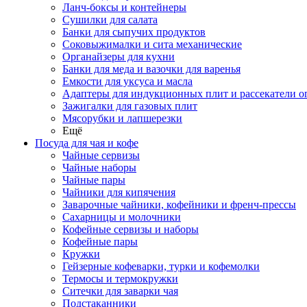
Ланч-боксы и контейнеры
Сушилки для салата
Банки для сыпучих продуктов
Соковыжималки и сита механические
Органайзеры для кухни
Банки для меда и вазочки для варенья
Емкости для уксуса и масла
Адаптеры для индукционных плит и рассекатели о
Зажигалки для газовых плит
Мясорубки и лапшерезки
Ещё
Посуда для чая и кофе
Чайные сервизы
Чайные наборы
Чайные пары
Чайники для кипячения
Заварочные чайники, кофейники и френч-прессы
Сахарницы и молочники
Кофейные сервизы и наборы
Кофейные пары
Кружки
Гейзерные кофеварки, турки и кофемолки
Термосы и термокружки
Ситечки для заварки чая
Подстаканники