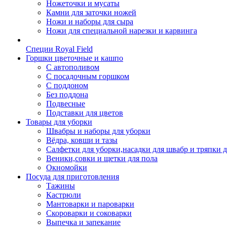
Ножеточки и мусаты
Камни для заточки ножей
Ножи и наборы для сыра
Ножи для специальной нарезки и карвинга
Специи Royal Field
Горшки цветочные и кашпо
С автополивом
С посадочным горшком
С поддоном
Без поддона
Подвесные
Подставки для цветов
Товары для уборки
Швабры и наборы для уборки
Вёдра, ковши и тазы
Салфетки для уборки,насадки для швабр и тряпки 
Веники,совки и щетки для пола
Окномойки
Посуда для приготовления
Тажины
Кастрюли
Мантоварки и пароварки
Скороварки и соковарки
Выпечка и запекание