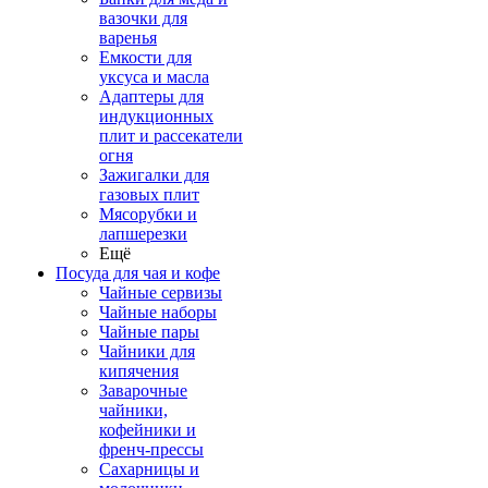
вазочки для
варенья
Емкости для
уксуса и масла
Адаптеры для
индукционных
плит и рассекатели
огня
Зажигалки для
газовых плит
Мясорубки и
лапшерезки
Ещё
Посуда для чая и кофе
Чайные сервизы
Чайные наборы
Чайные пары
Чайники для
кипячения
Заварочные
чайники,
кофейники и
френч-прессы
Сахарницы и