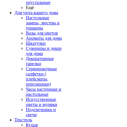
хрустальные
Ещё
Для уюта вашего дома
Настольные
лампы, люстры и
торшеры
Вазы для цветов
Ароматы для дома
Шкатулки
Сувениры и декор
для дома
Декоративные
тарелки
Сервировочные
салфетки (
плейсматы,
персонники)
Часы настенные и
настольные
Искусственные
цветы и муляжи
Подсвечники и
свечи
Текстиль
Кухня