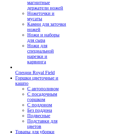
магнитные
держатели ножей
Ножеточки и
мусаты
Камни для заточки
ножей
Ножи и наборы
для сыра
Ножи для
специальной
нарезки и
карвинга
Специи Royal Field
Горшки цветочные и
кашпо
С автополивом
С посадочным
горшком
С поддоном
Без поддона
Подвесные
Подставки для
цветов
Товары для уборки