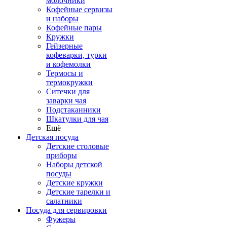
молочники
Кофейные сервизы
и наборы
Кофейные пары
Кружки
Гейзерные
кофеварки, турки
и кофемолки
Термосы и
термокружки
Ситечки для
заварки чая
Подстаканники
Шкатулки для чая
Ещё
Детская посуда
Детские столовые
приборы
Наборы детской
посуды
Детские кружки
Детские тарелки и
салатники
Посуда для сервировки
Фужеры