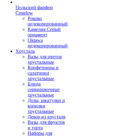
Польский фарфор
Сmielow
Рококо
недекорированный
Камелия Серый
орнамент
Oktawa
недекорированный
Хрусталь
Вазы для цветов
хрустальные
Конфетницы и
салатники
хрустальные
Блюда
сервировочные
хрустальные
Дозы, шкатулки и
копилки
хрустальные
Декор из хрусталя
Вазы для фруктов
и торта
Наборы для