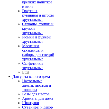
крепких напитков
и вина
Графины,
кувшины и штофы
хрустальные
Стаканы, стопки и
кружки
хрустальные
Рюмки и фужеры
хрустальные
Масленки,
сахарницы и
наборы для специй
хрустальные
Салфетники
хрустальные
Ещё
Для уюта вашего дома
Настольные
лампы, люстры и
торшеры
Вазы для цветов
Ароматы для дома
Шкатулки
Сувениры и декор