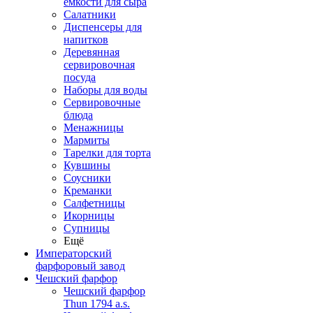
емкости для сыра
Салатники
Диспенсеры для
напитков
Деревянная
сервировочная
посуда
Наборы для воды
Сервировочные
блюда
Менажницы
Мармиты
Тарелки для торта
Кувшины
Соусники
Креманки
Салфетницы
Икорницы
Супницы
Ещё
Императорский
фарфоровый завод
Чешский фарфор
Чешский фарфор
Thun 1794 a.s.