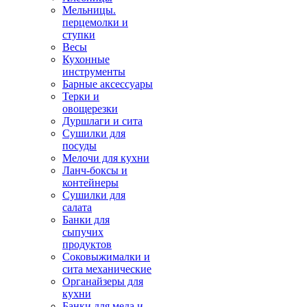
Мельницы.
перцемолки и
ступки
Весы
Кухонные
инструменты
Барные аксессуары
Терки и
овощерезки
Дуршлаги и сита
Сушилки для
посуды
Мелочи для кухни
Ланч-боксы и
контейнеры
Сушилки для
салата
Банки для
сыпучих
продуктов
Соковыжималки и
сита механические
Органайзеры для
кухни
Банки для меда и