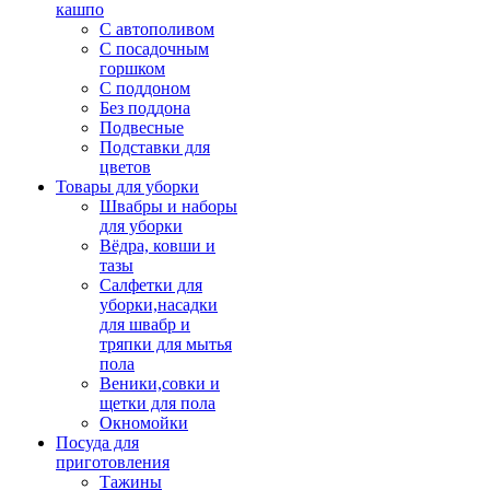
кашпо
С автополивом
С посадочным
горшком
С поддоном
Без поддона
Подвесные
Подставки для
цветов
Товары для уборки
Швабры и наборы
для уборки
Вёдра, ковши и
тазы
Салфетки для
уборки,насадки
для швабр и
тряпки для мытья
пола
Веники,совки и
щетки для пола
Окномойки
Посуда для
приготовления
Тажины