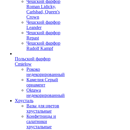
Чешский фарфор
Roman Lidicky,
Carlsbad, Queen's
Crown
Чешский фарфор
Leander
Чешский фарфор
Repast
Чешский фарфор
Rudolf Kampf
Польский фарфор
Сmielow
Рококо
недекорированный
Камелия Серый
орнамент
Oktawa
недекорированный
Хрусталь
Вазы для цветов
хрустальные
Конфетницы и
салатники
хрустальные