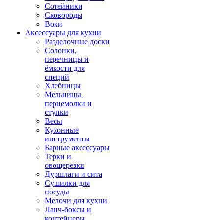
Сотейники
Сковороды
Воки
Аксессуары для кухни
Разделочные доски
Солонки,
перечницы и
ёмкости для
специй
Хлебницы
Мельницы.
перцемолки и
ступки
Весы
Кухонные
инструменты
Барные аксессуары
Терки и
овощерезки
Дуршлаги и сита
Сушилки для
посуды
Мелочи для кухни
Ланч-боксы и
контейнеры