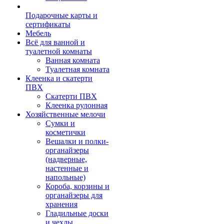
Подарочные карты и
сертификаты
Мебель
Всё для ванной и
туалетной комнаты
Ванная комната
Туалетная комната
Клеенка и скатерти
ПВХ
Скатерти ПВХ
Клеенка рулонная
Хозяйственные мелочи
Сумки и
косметички
Вешалки и полки-
органайзеры
(надверные,
настенные и
напольные)
Короба, корзины и
органайзеры для
хранения
Гладильные доски
и чехлы