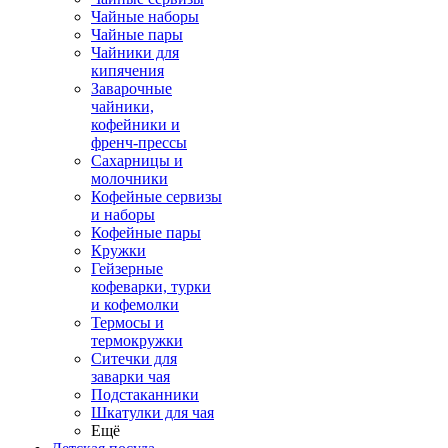
Чайные наборы
Чайные пары
Чайники для
кипячения
Заварочные
чайники,
кофейники и
френч-прессы
Сахарницы и
молочники
Кофейные сервизы
и наборы
Кофейные пары
Кружки
Гейзерные
кофеварки, турки
и кофемолки
Термосы и
термокружки
Ситечки для
заварки чая
Подстаканники
Шкатулки для чая
Ещё