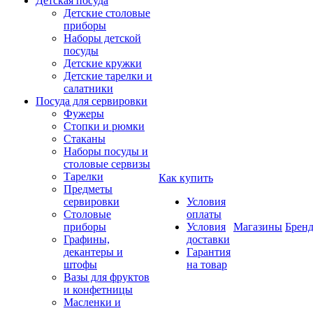
Детская посуда
Детские столовые
приборы
Наборы детской
посуды
Детские кружки
Детские тарелки и
салатники
Посуда для сервировки
Фужеры
Стопки и рюмки
Стаканы
Наборы посуды и
столовые сервизы
Тарелки
Как купить
Предметы
сервировки
Условия
Столовые
оплаты
приборы
Условия
Магазины
Брен
Графины,
доставки
декантеры и
Гарантия
штофы
на товар
Вазы для фруктов
и конфетницы
Масленки и