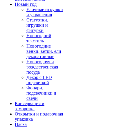
Новый год
Елочные игрушки
и украшения
Статуэтки,
игрушки и
фигурки
Новогодний
текстиль
Новогодние
венки, ветки, ели
декоративные
Новогодняя и
рождественская
посуда
Декор с LED
подсветкой
Фонари,
подсвечники и
свечи
Консервация и
заморозка
Открытки и подарочная
упаковка
Пасха