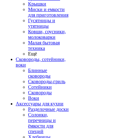
Крышки
Миски и емкости
для приготовления
Гусятницы и
утятницы
Ковши, соусники,
молоковарки
Малая бытовая
техника
Ещё
Сковороды, сотейники,
воки
Блинные
сковороды
Сковороды-гриль
Сотейники
Сковороды
Воки
Аксессуары для кухни
Разделочные доски
Солонки,
перечницы и
ёмкости для
специй
Хлебницы