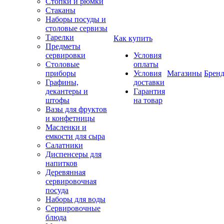
Стопки и рюмки
Стаканы
Наборы посуды и
столовые сервизы
Тарелки
Как купить
Предметы
сервировки
Условия
Столовые
оплаты
приборы
Условия
Магазины
Брен
Графины,
доставки
декантеры и
Гарантия
штофы
на товар
Вазы для фруктов
и конфетницы
Масленки и
емкости для сыра
Салатники
Диспенсеры для
напитков
Деревянная
сервировочная
посуда
Наборы для воды
Сервировочные
блюда