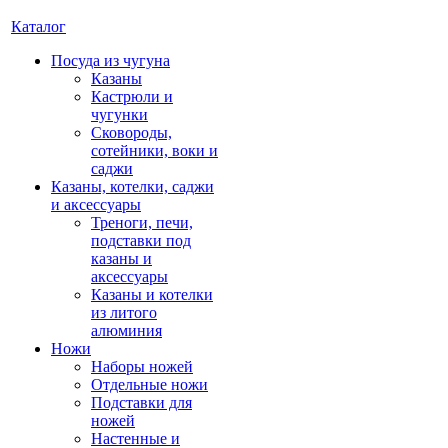
Каталог
Посуда из чугуна
Казаны
Кастрюли и
чугунки
Сковороды,
сотейники, воки и
саджи
Казаны, котелки, саджи
и аксессуары
Треноги, печи,
подставки под
казаны и
аксессуары
Казаны и котелки
из литого
алюминия
Ножи
Наборы ножей
Отдельные ножи
Подставки для
ножей
Настенные и