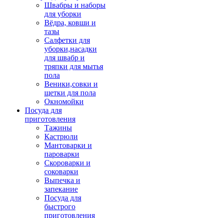
Швабры и наборы
для уборки
Вёдра, ковши и
тазы
Салфетки для
уборки,насадки
для швабр и
тряпки для мытья
пола
Веники,совки и
щетки для пола
Окномойки
Посуда для
приготовления
Тажины
Кастрюли
Мантоварки и
пароварки
Скороварки и
соковарки
Выпечка и
запекание
Посуда для
быстрого
приготовления