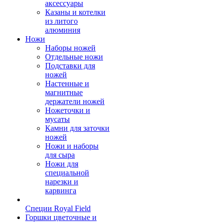
аксессуары
Казаны и котелки
из литого
алюминия
Ножи
Наборы ножей
Отдельные ножи
Подставки для
ножей
Настенные и
магнитные
держатели ножей
Ножеточки и
мусаты
Камни для заточки
ножей
Ножи и наборы
для сыра
Ножи для
специальной
нарезки и
карвинга
Специи Royal Field
Горшки цветочные и