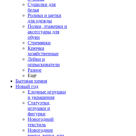
Сушилки для
белья
Ролики и щетки
для одежды
Полки, этажерки и
аксессуары для
обуви
Стремянки
Крючки
хозяйственные
Лейки и
опрыскиватели
Разное
Ещё
Бытовая химия
Новый год
Елочные игрушки
и украшения
Статуэтки,
игрушки и
фигурки
Новогодний
текстиль
Новогодние
венки, ветки, ели