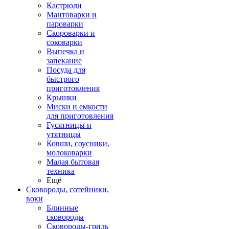
Кастрюли
Мантоварки и
пароварки
Скороварки и
соковарки
Выпечка и
запекание
Посуда для
быстрого
приготовления
Крышки
Миски и емкости
для приготовления
Гусятницы и
утятницы
Ковши, соусники,
молоковарки
Малая бытовая
техника
Ещё
Сковороды, сотейники,
воки
Блинные
сковороды
Сковороды-гриль