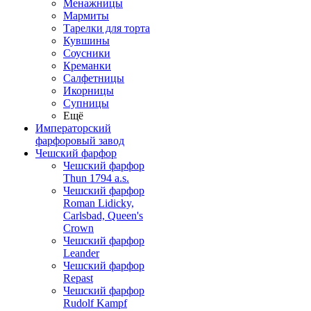
Менажницы
Мармиты
Тарелки для торта
Кувшины
Соусники
Креманки
Салфетницы
Икорницы
Супницы
Ещё
Императорский
фарфоровый завод
Чешский фарфор
Чешский фарфор
Thun 1794 a.s.
Чешский фарфор
Roman Lidicky,
Carlsbad, Queen's
Crown
Чешский фарфор
Leander
Чешский фарфор
Repast
Чешский фарфор
Rudolf Kampf