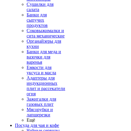
Сушилки для
салата
Банки для
сыпучих
продуктов
Соковыжималки и
сита механические
Органайзеры для
кухни
Банки для меда и
вазочки для
варенья
Емкости для
уксуса и масла
Адаптеры для
индукционных
плит и рассекатели
огня
Зажигалки для
газовых плит
Мясорубки и
лапшерезки
Ещё
Посуда для чая и кофе
Чайные сервизы