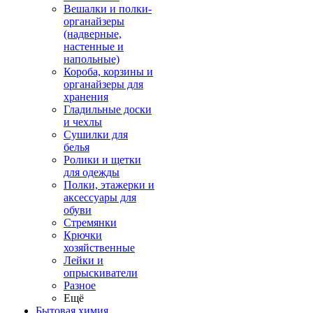
Вешалки и полки-
органайзеры
(надверные,
настенные и
напольные)
Короба, корзины и
органайзеры для
хранения
Гладильные доски
и чехлы
Сушилки для
белья
Ролики и щетки
для одежды
Полки, этажерки и
аксессуары для
обуви
Стремянки
Крючки
хозяйственные
Лейки и
опрыскиватели
Разное
Ещё
Бытовая химия