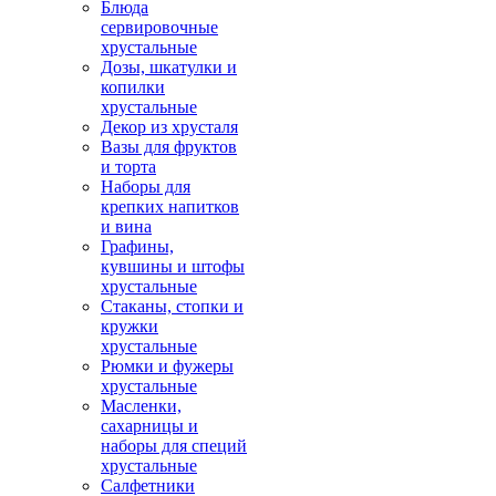
Блюда
сервировочные
хрустальные
Дозы, шкатулки и
копилки
хрустальные
Декор из хрусталя
Вазы для фруктов
и торта
Наборы для
крепких напитков
и вина
Графины,
кувшины и штофы
хрустальные
Стаканы, стопки и
кружки
хрустальные
Рюмки и фужеры
хрустальные
Масленки,
сахарницы и
наборы для специй
хрустальные
Салфетники