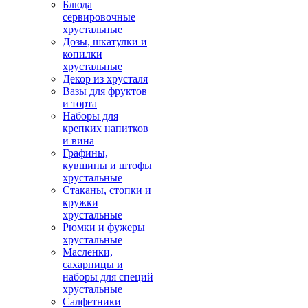
Блюда
сервировочные
хрустальные
Дозы, шкатулки и
копилки
хрустальные
Декор из хрусталя
Вазы для фруктов
и торта
Наборы для
крепких напитков
и вина
Графины,
кувшины и штофы
хрустальные
Стаканы, стопки и
кружки
хрустальные
Рюмки и фужеры
хрустальные
Масленки,
сахарницы и
наборы для специй
хрустальные
Салфетники