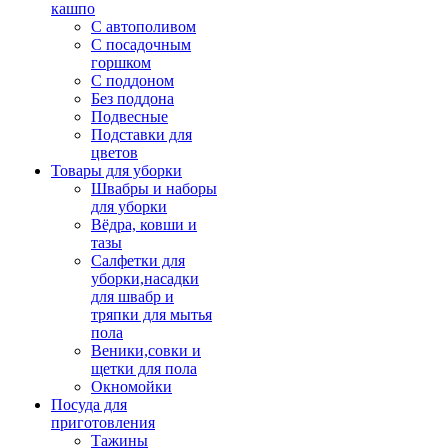
кашпо
С автополивом
С посадочным
горшком
С поддоном
Без поддона
Подвесные
Подставки для
цветов
Товары для уборки
Швабры и наборы
для уборки
Вёдра, ковши и
тазы
Салфетки для
уборки,насадки
для швабр и
тряпки для мытья
пола
Веники,совки и
щетки для пола
Окномойки
Посуда для
приготовления
Тажины