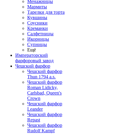
Менажницы
Мармиты
Тарелки для торта
Кувшины
Соусники
Креманки
Салфетницы
Икорницы
Супницы
Ещё
Императорский
фарфоровый завод
Чешский фарфор
Чешский фарфор
Thun 1794 a.s.
Чешский фарфор
Roman Lidicky,
Carlsbad, Queen's
Crown
Чешский фарфор
Leander
Чешский фарфор
Repast
Чешский фарфор
Rudolf Kampf