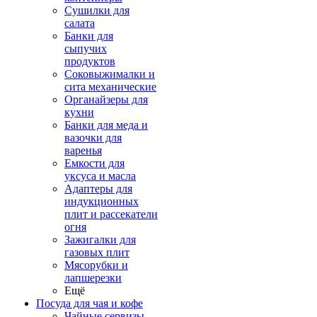
Сушилки для
салата
Банки для
сыпучих
продуктов
Соковыжималки и
сита механические
Органайзеры для
кухни
Банки для меда и
вазочки для
варенья
Емкости для
уксуса и масла
Адаптеры для
индукционных
плит и рассекатели
огня
Зажигалки для
газовых плит
Мясорубки и
лапшерезки
Ещё
Посуда для чая и кофе
Чайные сервизы