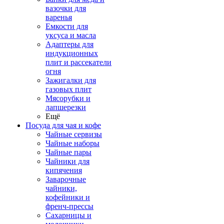
вазочки для
варенья
Емкости для
уксуса и масла
Адаптеры для
индукционных
плит и рассекатели
огня
Зажигалки для
газовых плит
Мясорубки и
лапшерезки
Ещё
Посуда для чая и кофе
Чайные сервизы
Чайные наборы
Чайные пары
Чайники для
кипячения
Заварочные
чайники,
кофейники и
френч-прессы
Сахарницы и