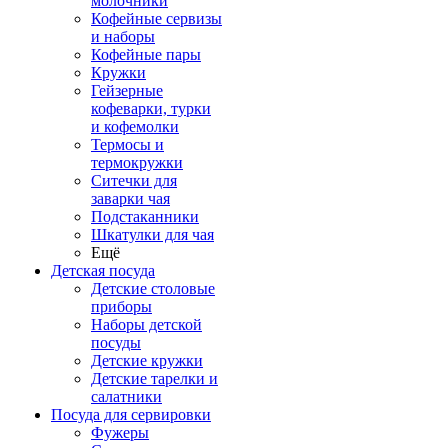
молочники
Кофейные сервизы
и наборы
Кофейные пары
Кружки
Гейзерные
кофеварки, турки
и кофемолки
Термосы и
термокружки
Ситечки для
заварки чая
Подстаканники
Шкатулки для чая
Ещё
Детская посуда
Детские столовые
приборы
Наборы детской
посуды
Детские кружки
Детские тарелки и
салатники
Посуда для сервировки
Фужеры