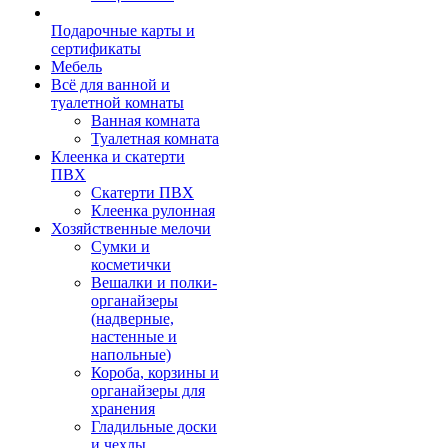
Подарочные карты и
сертификаты
Мебель
Всё для ванной и
туалетной комнаты
Ванная комната
Туалетная комната
Клеенка и скатерти
ПВХ
Скатерти ПВХ
Клеенка рулонная
Хозяйственные мелочи
Сумки и
косметички
Вешалки и полки-
органайзеры
(надверные,
настенные и
напольные)
Короба, корзины и
органайзеры для
хранения
Гладильные доски
и чехлы