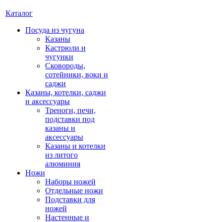
Каталог
Посуда из чугуна
Казаны
Кастрюли и
чугунки
Сковороды,
сотейники, воки и
саджи
Казаны, котелки, саджи
и аксессуары
Треноги, печи,
подставки под
казаны и
аксессуары
Казаны и котелки
из литого
алюминия
Ножи
Наборы ножей
Отдельные ножи
Подставки для
ножей
Настенные и