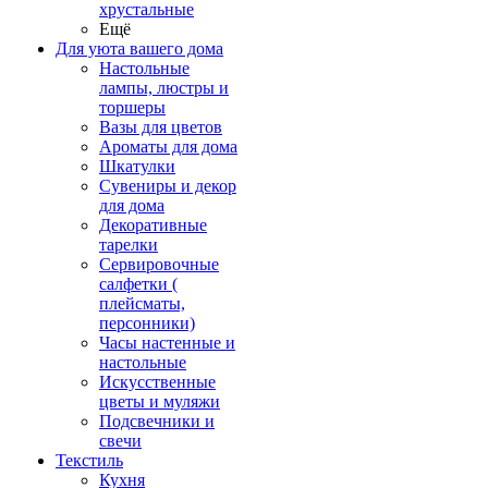
хрустальные
Ещё
Для уюта вашего дома
Настольные
лампы, люстры и
торшеры
Вазы для цветов
Ароматы для дома
Шкатулки
Сувениры и декор
для дома
Декоративные
тарелки
Сервировочные
салфетки (
плейсматы,
персонники)
Часы настенные и
настольные
Искусственные
цветы и муляжи
Подсвечники и
свечи
Текстиль
Кухня