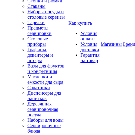
Стопки и рюмки
Стаканы
Наборы посуды и
столовые сервизы
Тарелки
Как купить
Предметы
сервировки
Условия
Столовые
оплаты
приборы
Условия
Магазины
Брен
Графины,
доставки
декантеры и
Гарантия
штофы
на товар
Вазы для фруктов
и конфетницы
Масленки и
емкости для сыра
Салатники
Диспенсеры для
напитков
Деревянная
сервировочная
посуда
Наборы для воды
Сервировочные
блюда