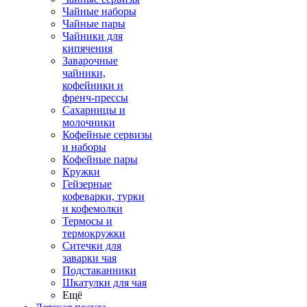
Чайные наборы
Чайные пары
Чайники для
кипячения
Заварочные
чайники,
кофейники и
френч-прессы
Сахарницы и
молочники
Кофейные сервизы
и наборы
Кофейные пары
Кружки
Гейзерные
кофеварки, турки
и кофемолки
Термосы и
термокружки
Ситечки для
заварки чая
Подстаканники
Шкатулки для чая
Ещё