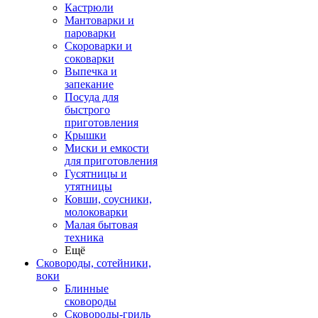
Кастрюли
Мантоварки и
пароварки
Скороварки и
соковарки
Выпечка и
запекание
Посуда для
быстрого
приготовления
Крышки
Миски и емкости
для приготовления
Гусятницы и
утятницы
Ковши, соусники,
молоковарки
Малая бытовая
техника
Ещё
Сковороды, сотейники,
воки
Блинные
сковороды
Сковороды-гриль