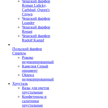
Чешский фарфор
Roman Lidicky,
Carlsbad, Queen's
Crown
Чешский фарфор
Leander
Чешский фарфор
Repast
Чешский фарфор
Rudolf Kampf
Польский фарфор
Сmielow
Рококо
недекорированный
Камелия Серый
орнамент
Oktawa
недекорированный
Хрусталь
Вазы для цветов
хрустальные
Конфетницы и
салатники
хрустальные