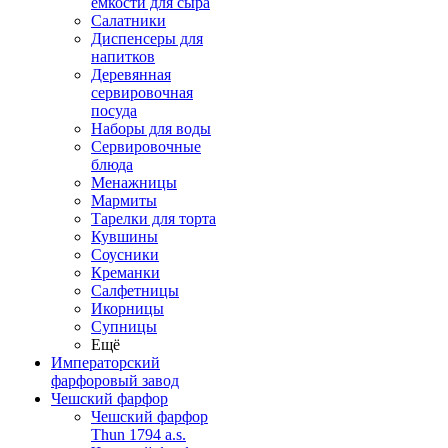
емкости для сыра
Салатники
Диспенсеры для
напитков
Деревянная
сервировочная
посуда
Наборы для воды
Сервировочные
блюда
Менажницы
Мармиты
Тарелки для торта
Кувшины
Соусники
Креманки
Салфетницы
Икорницы
Супницы
Ещё
Императорский
фарфоровый завод
Чешский фарфор
Чешский фарфор
Thun 1794 a.s.