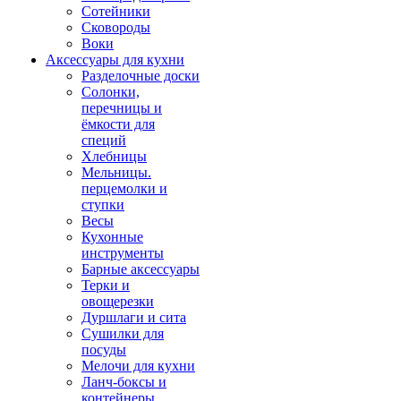
Сотейники
Сковороды
Воки
Аксессуары для кухни
Разделочные доски
Солонки,
перечницы и
ёмкости для
специй
Хлебницы
Мельницы.
перцемолки и
ступки
Весы
Кухонные
инструменты
Барные аксессуары
Терки и
овощерезки
Дуршлаги и сита
Сушилки для
посуды
Мелочи для кухни
Ланч-боксы и
контейнеры