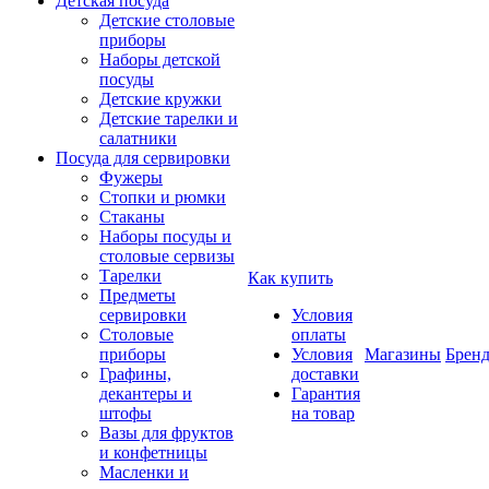
Детская посуда
Детские столовые
приборы
Наборы детской
посуды
Детские кружки
Детские тарелки и
салатники
Посуда для сервировки
Фужеры
Стопки и рюмки
Стаканы
Наборы посуды и
столовые сервизы
Тарелки
Как купить
Предметы
сервировки
Условия
Столовые
оплаты
приборы
Условия
Магазины
Брен
Графины,
доставки
декантеры и
Гарантия
штофы
на товар
Вазы для фруктов
и конфетницы
Масленки и