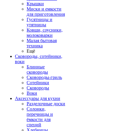
Крышки
Миски и емкости
для приготовления
Гусятницы и
утятницы
Ковши, соусники,
молоковарки
Малая бытовая
техника
Ещё
Сковороды, сотейники,
воки
Блинные
сковороды
Сковороды-гриль
Сотейники
Сковороды
Воки
Аксессуары для кухни
Разделочные доски
Солонки,
перечницы и
ёмкости для
специй
Хлебницы