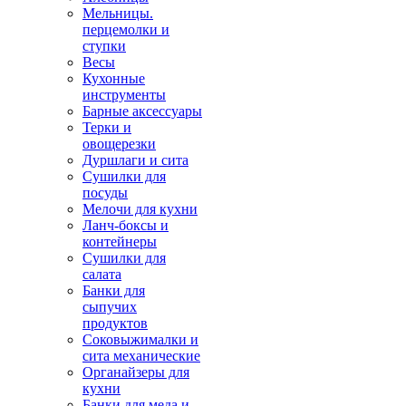
Мельницы.
перцемолки и
ступки
Весы
Кухонные
инструменты
Барные аксессуары
Терки и
овощерезки
Дуршлаги и сита
Сушилки для
посуды
Мелочи для кухни
Ланч-боксы и
контейнеры
Сушилки для
салата
Банки для
сыпучих
продуктов
Соковыжималки и
сита механические
Органайзеры для
кухни
Банки для меда и