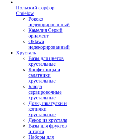
Польский фарфор
Сmielow
Рококо
недекорированный
Камелия Серый
орнамент
Oktawa
недекорированный
Хрусталь
Вазы для цветов
хрустальные
Конфетницы и
салатники
хрустальные
Блюда
сервировочные
хрустальные
Дозы, шкатулки и
копилки
хрустальные
Декор из хрусталя
Вазы для фруктов
и торта
Наборы для