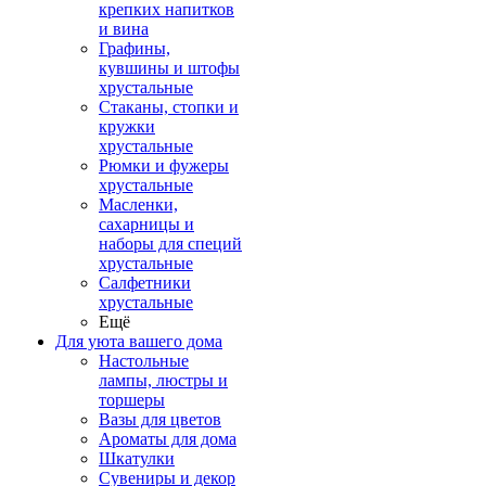
крепких напитков
и вина
Графины,
кувшины и штофы
хрустальные
Стаканы, стопки и
кружки
хрустальные
Рюмки и фужеры
хрустальные
Масленки,
сахарницы и
наборы для специй
хрустальные
Салфетники
хрустальные
Ещё
Для уюта вашего дома
Настольные
лампы, люстры и
торшеры
Вазы для цветов
Ароматы для дома
Шкатулки
Сувениры и декор