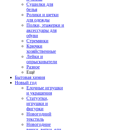
Сушилки для
белья
Ролики и щетки
для одежды
Полки, этажерки и
аксессуары для
обуви
Стремянки
Крючки
хозяйственные
Лейки и
опрыскиватели
Разное
Ещё
Бытовая химия
Новый год
Елочные игрушки
и украшения
Статуэтки,
игрушки и
фигурки
Новогодний
текстиль
Новогодние
венки, ветки, ели