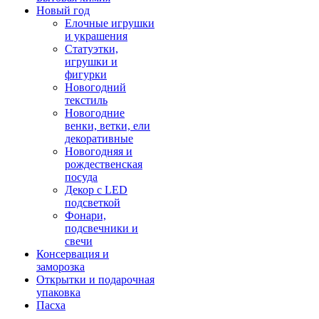
Новый год
Елочные игрушки
и украшения
Статуэтки,
игрушки и
фигурки
Новогодний
текстиль
Новогодние
венки, ветки, ели
декоративные
Новогодняя и
рождественская
посуда
Декор с LED
подсветкой
Фонари,
подсвечники и
свечи
Консервация и
заморозка
Открытки и подарочная
упаковка
Пасха