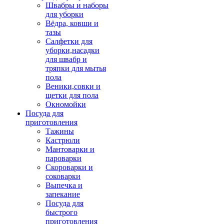
Швабры и наборы
для уборки
Вёдра, ковши и
тазы
Салфетки для
уборки,насадки
для швабр и
тряпки для мытья
пола
Веники,совки и
щетки для пола
Окномойки
Посуда для
приготовления
Тажины
Кастрюли
Мантоварки и
пароварки
Скороварки и
соковарки
Выпечка и
запекание
Посуда для
быстрого
приготовления