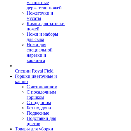
магнитные
держатели ножей
Ножеточки и
мусаты
Камни для заточки
ножей
Ножи и наборы
для сыра
Ножи для
специальной
нарезки и
карвинга
Специи Royal Field
Горшки цветочные и
кашпо
С автополивом
С посадочным
горшком
С поддоном
Без поддона
Подвесные
Подставки для
цветов
Товары для уборки