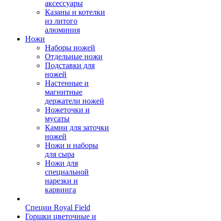
аксессуары
Казаны и котелки
из литого
алюминия
Ножи
Наборы ножей
Отдельные ножи
Подставки для
ножей
Настенные и
магнитные
держатели ножей
Ножеточки и
мусаты
Камни для заточки
ножей
Ножи и наборы
для сыра
Ножи для
специальной
нарезки и
карвинга
Специи Royal Field
Горшки цветочные и