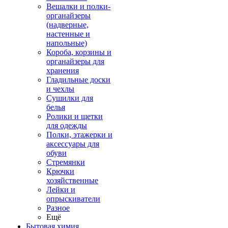
Вешалки и полки-
органайзеры
(надверные,
настенные и
напольные)
Короба, корзины и
органайзеры для
хранения
Гладильные доски
и чехлы
Сушилки для
белья
Ролики и щетки
для одежды
Полки, этажерки и
аксессуары для
обуви
Стремянки
Крючки
хозяйственные
Лейки и
опрыскиватели
Разное
Ещё
Бытовая химия