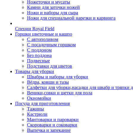
Ножеточки и мусаты
Камни для заточки ножей
Ножи и наборы для сыра
Ножи для специальной нарезки и карвинга
Специи Royal Field
Горшки цветочные и кашпо
С автополивом
С посадочным горшком
С поддоном
Без поддона
Подвесные
Подставки для цветов
Товары для уборки
Швабры и наборы для уборки
Вёдра, ковши и тазы
Салфетки для уборки,насадки для швабр и тряпки 
Веники,совки и щетки для пола
Окномойки
Посуда для приготовления
Тажины
Кастрюли
Мантоварки и пароварки
Скороварки и соковарки
Выпечка и запекание