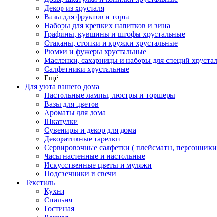
Декор из хрусталя
Вазы для фруктов и торта
Наборы для крепких напитков и вина
Графины, кувшины и штофы хрустальные
Стаканы, стопки и кружки хрустальные
Рюмки и фужеры хрустальные
Масленки, сахарницы и наборы для специй хруста
Салфетники хрустальные
Ещё
Для уюта вашего дома
Настольные лампы, люстры и торшеры
Вазы для цветов
Ароматы для дома
Шкатулки
Сувениры и декор для дома
Декоративные тарелки
Сервировочные салфетки ( плейсматы, персонники
Часы настенные и настольные
Искусственные цветы и муляжи
Подсвечники и свечи
Текстиль
Кухня
Спальня
Гостиная