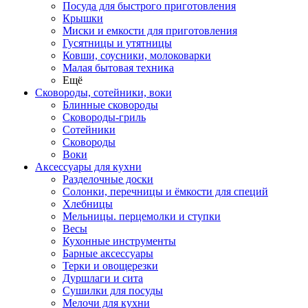
Посуда для быстрого приготовления
Крышки
Миски и емкости для приготовления
Гусятницы и утятницы
Ковши, соусники, молоковарки
Малая бытовая техника
Ещё
Сковороды, сотейники, воки
Блинные сковороды
Сковороды-гриль
Сотейники
Сковороды
Воки
Аксессуары для кухни
Разделочные доски
Солонки, перечницы и ёмкости для специй
Хлебницы
Мельницы. перцемолки и ступки
Весы
Кухонные инструменты
Барные аксессуары
Терки и овощерезки
Дуршлаги и сита
Сушилки для посуды
Мелочи для кухни