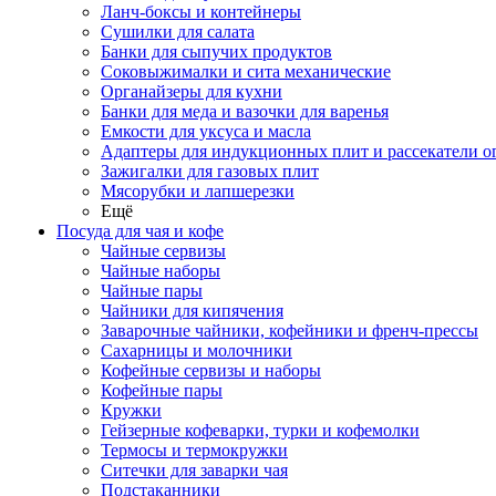
Ланч-боксы и контейнеры
Сушилки для салата
Банки для сыпучих продуктов
Соковыжималки и сита механические
Органайзеры для кухни
Банки для меда и вазочки для варенья
Емкости для уксуса и масла
Адаптеры для индукционных плит и рассекатели о
Зажигалки для газовых плит
Мясорубки и лапшерезки
Ещё
Посуда для чая и кофе
Чайные сервизы
Чайные наборы
Чайные пары
Чайники для кипячения
Заварочные чайники, кофейники и френч-прессы
Сахарницы и молочники
Кофейные сервизы и наборы
Кофейные пары
Кружки
Гейзерные кофеварки, турки и кофемолки
Термосы и термокружки
Ситечки для заварки чая
Подстаканники