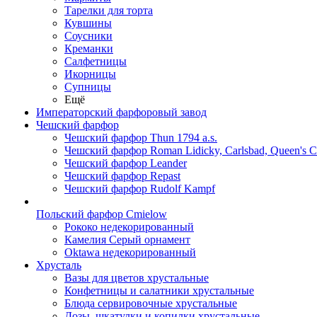
Тарелки для торта
Кувшины
Соусники
Креманки
Салфетницы
Икорницы
Супницы
Ещё
Императорский фарфоровый завод
Чешский фарфор
Чешский фарфор Thun 1794 a.s.
Чешский фарфор Roman Lidicky, Carlsbad, Queen's 
Чешский фарфор Leander
Чешский фарфор Repast
Чешский фарфор Rudolf Kampf
Польский фарфор Сmielow
Рококо недекорированный
Камелия Серый орнамент
Oktawa недекорированный
Хрусталь
Вазы для цветов хрустальные
Конфетницы и салатники хрустальные
Блюда сервировочные хрустальные
Дозы, шкатулки и копилки хрустальные