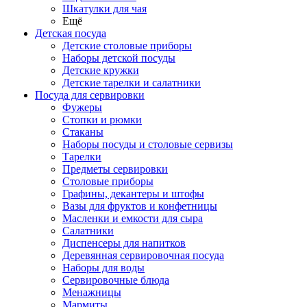
Шкатулки для чая
Ещё
Детская посуда
Детские столовые приборы
Наборы детской посуды
Детские кружки
Детские тарелки и салатники
Посуда для сервировки
Фужеры
Стопки и рюмки
Стаканы
Наборы посуды и столовые сервизы
Тарелки
Предметы сервировки
Столовые приборы
Графины, декантеры и штофы
Вазы для фруктов и конфетницы
Масленки и емкости для сыра
Салатники
Диспенсеры для напитков
Деревянная сервировочная посуда
Наборы для воды
Сервировочные блюда
Менажницы
Мармиты