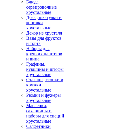
Блюда
сервировочные
хрустальные
Дозы, шкатулки и
копилки
хрустальные
Декор из хрусталя
Вазы для фруктов
и торта
Наборы для
крепких напитков
и вина
Графины,
кувшины и штофы
хрустальные
Стаканы, стопки и
кружки
хрустальные
Рюмки и фужеры
хрустальные
Масленки,
сахарницы и
наборы для специй
хрустальные
Салфетники