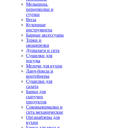
Мельницы.
перцемолки и
ступки
Весы
Кухонные
инструменты
Барные аксессуары
Терки и
овощерезки
Дуршлаги и сита
Сушилки для
посуды
Мелочи для кухни
Ланч-боксы и
контейнеры
Сушилки для
салата
Банки для
сыпучих
продуктов
Соковыжималки и
сита механические
Органайзеры для
кухни
Банки для меда и