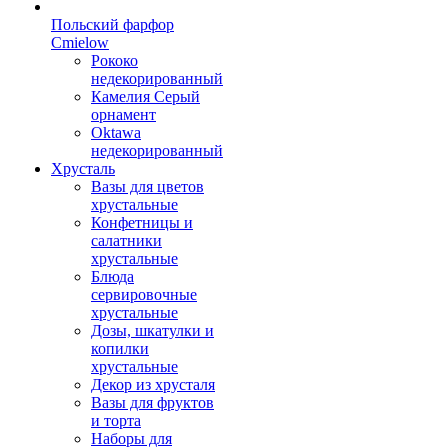
Польский фарфор
Сmielow
Рококо
недекорированный
Камелия Серый
орнамент
Oktawa
недекорированный
Хрусталь
Вазы для цветов
хрустальные
Конфетницы и
салатники
хрустальные
Блюда
сервировочные
хрустальные
Дозы, шкатулки и
копилки
хрустальные
Декор из хрусталя
Вазы для фруктов
и торта
Наборы для