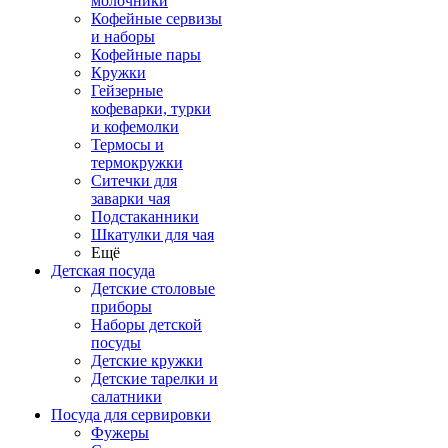
молочники
Кофейные сервизы
и наборы
Кофейные пары
Кружки
Гейзерные
кофеварки, турки
и кофемолки
Термосы и
термокружки
Ситечки для
заварки чая
Подстаканники
Шкатулки для чая
Ещё
Детская посуда
Детские столовые
приборы
Наборы детской
посуды
Детские кружки
Детские тарелки и
салатники
Посуда для сервировки
Фужеры