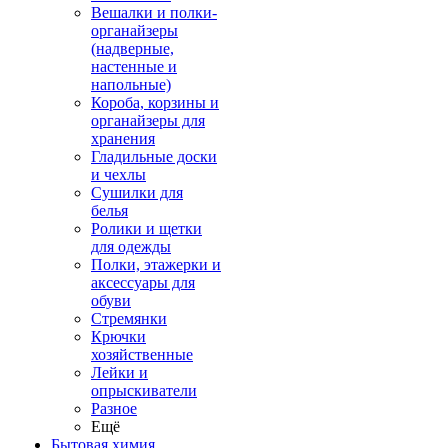
Вешалки и полки-
органайзеры
(надверные,
настенные и
напольные)
Короба, корзины и
органайзеры для
хранения
Гладильные доски
и чехлы
Сушилки для
белья
Ролики и щетки
для одежды
Полки, этажерки и
аксессуары для
обуви
Стремянки
Крючки
хозяйственные
Лейки и
опрыскиватели
Разное
Ещё
Бытовая химия