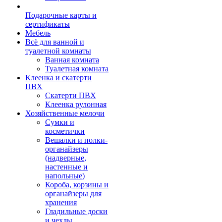
Подарочные карты и
сертификаты
Мебель
Всё для ванной и
туалетной комнаты
Ванная комната
Туалетная комната
Клеенка и скатерти
ПВХ
Скатерти ПВХ
Клеенка рулонная
Хозяйственные мелочи
Сумки и
косметички
Вешалки и полки-
органайзеры
(надверные,
настенные и
напольные)
Короба, корзины и
органайзеры для
хранения
Гладильные доски
и чехлы