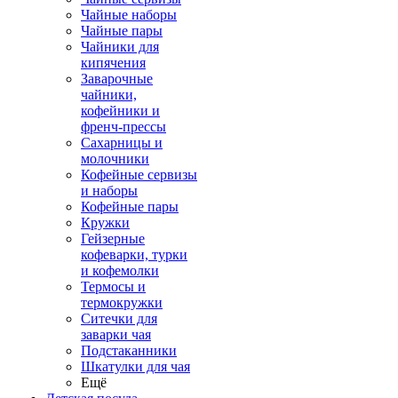
Чайные наборы
Чайные пары
Чайники для
кипячения
Заварочные
чайники,
кофейники и
френч-прессы
Сахарницы и
молочники
Кофейные сервизы
и наборы
Кофейные пары
Кружки
Гейзерные
кофеварки, турки
и кофемолки
Термосы и
термокружки
Ситечки для
заварки чая
Подстаканники
Шкатулки для чая
Ещё