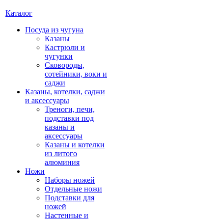
Каталог
Посуда из чугуна
Казаны
Кастрюли и
чугунки
Сковороды,
сотейники, воки и
саджи
Казаны, котелки, саджи
и аксессуары
Треноги, печи,
подставки под
казаны и
аксессуары
Казаны и котелки
из литого
алюминия
Ножи
Наборы ножей
Отдельные ножи
Подставки для
ножей
Настенные и