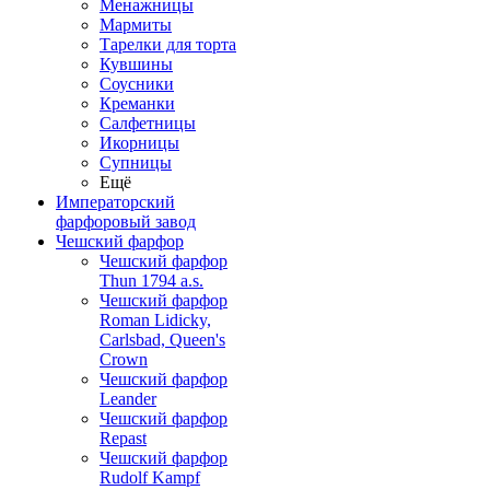
Менажницы
Мармиты
Тарелки для торта
Кувшины
Соусники
Креманки
Салфетницы
Икорницы
Супницы
Ещё
Императорский
фарфоровый завод
Чешский фарфор
Чешский фарфор
Thun 1794 a.s.
Чешский фарфор
Roman Lidicky,
Carlsbad, Queen's
Crown
Чешский фарфор
Leander
Чешский фарфор
Repast
Чешский фарфор
Rudolf Kampf