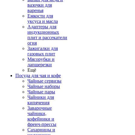
вазочки для
варенья
Емкости для
уксуса и масла
Адаптеры для
индукционных
плит и рассекатели
огня
Зажигалки для
газовых плит
Мясорубки и
лапшерезки
Ещё
Посуда для чая и кофе
Чайные сервизы
Чайные наборы
Чайные пары
Чайники для
кипячения
Заварочные
чайники,
кофейники и
френч-прессы
Сахарницы и