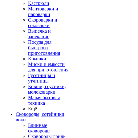
Кастрюли
Мантоварки и
пароварки
Скороварки и
соковарки
Выпечка и
запекание
Посуда для
быстрого
приготовления
Крышки
Миски и емкости
для приготовления
Гусятницы и
утятницы
Ковши, соусники,
молоковарки
Малая бытовая
техника
Ещё
Сковороды, сотейники,
воки
Блинные
сковороды
Сковороды-гриль