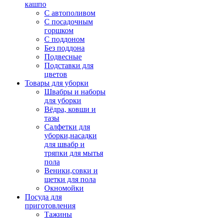
кашпо
С автополивом
С посадочным
горшком
С поддоном
Без поддона
Подвесные
Подставки для
цветов
Товары для уборки
Швабры и наборы
для уборки
Вёдра, ковши и
тазы
Салфетки для
уборки,насадки
для швабр и
тряпки для мытья
пола
Веники,совки и
щетки для пола
Окномойки
Посуда для
приготовления
Тажины