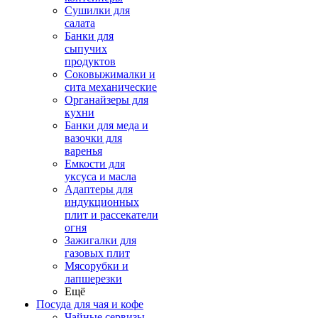
Сушилки для
салата
Банки для
сыпучих
продуктов
Соковыжималки и
сита механические
Органайзеры для
кухни
Банки для меда и
вазочки для
варенья
Емкости для
уксуса и масла
Адаптеры для
индукционных
плит и рассекатели
огня
Зажигалки для
газовых плит
Мясорубки и
лапшерезки
Ещё
Посуда для чая и кофе
Чайные сервизы