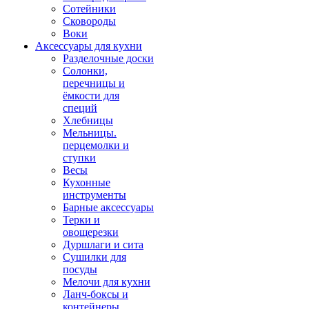
Сотейники
Сковороды
Воки
Аксессуары для кухни
Разделочные доски
Солонки,
перечницы и
ёмкости для
специй
Хлебницы
Мельницы.
перцемолки и
ступки
Весы
Кухонные
инструменты
Барные аксессуары
Терки и
овощерезки
Дуршлаги и сита
Сушилки для
посуды
Мелочи для кухни
Ланч-боксы и
контейнеры