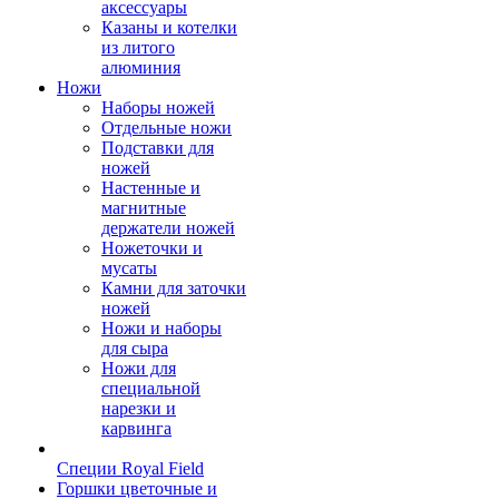
аксессуары
Казаны и котелки
из литого
алюминия
Ножи
Наборы ножей
Отдельные ножи
Подставки для
ножей
Настенные и
магнитные
держатели ножей
Ножеточки и
мусаты
Камни для заточки
ножей
Ножи и наборы
для сыра
Ножи для
специальной
нарезки и
карвинга
Специи Royal Field
Горшки цветочные и