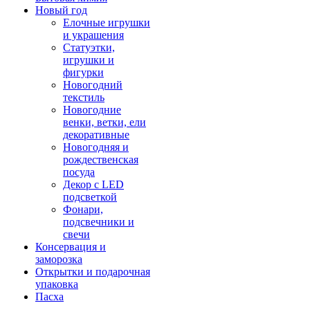
Новый год
Елочные игрушки
и украшения
Статуэтки,
игрушки и
фигурки
Новогодний
текстиль
Новогодние
венки, ветки, ели
декоративные
Новогодняя и
рождественская
посуда
Декор с LED
подсветкой
Фонари,
подсвечники и
свечи
Консервация и
заморозка
Открытки и подарочная
упаковка
Пасха