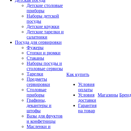
Детская посуда
Детские столовые
приборы
Наборы детской
посуды
Детские кружки
Детские тарелки и
салатники
Посуда для сервировки
Фужеры
Стопки и рюмки
Стаканы
Наборы посуды и
столовые сервизы
Тарелки
Как купить
Предметы
сервировки
Условия
Столовые
оплаты
приборы
Условия
Магазины
Брен
Графины,
доставки
декантеры и
Гарантия
штофы
на товар
Вазы для фруктов
и конфетницы
Масленки и