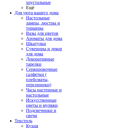
хрустальные
Ещё
Для уюта вашего дома
Настольные
лампы, люстры и
торшеры
Вазы для цветов
Ароматы для дома
Шкатулки
Сувениры и декор
для дома
Декоративные
тарелки
Сервировочные
салфетки (
плейсматы,
персонники)
Часы настенные и
настольные
Искусственные
цветы и муляжи
Подсвечники и
свечи
Текстиль
Кухня