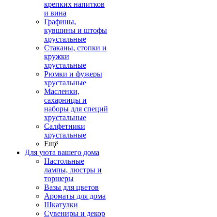
крепких напитков
и вина
Графины,
кувшины и штофы
хрустальные
Стаканы, стопки и
кружки
хрустальные
Рюмки и фужеры
хрустальные
Масленки,
сахарницы и
наборы для специй
хрустальные
Салфетники
хрустальные
Ещё
Для уюта вашего дома
Настольные
лампы, люстры и
торшеры
Вазы для цветов
Ароматы для дома
Шкатулки
Сувениры и декор