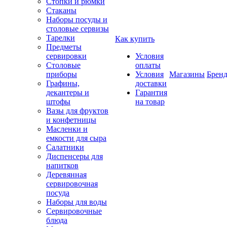
Стопки и рюмки
Стаканы
Наборы посуды и
столовые сервизы
Тарелки
Как купить
Предметы
сервировки
Условия
Столовые
оплаты
приборы
Условия
Магазины
Брен
Графины,
доставки
декантеры и
Гарантия
штофы
на товар
Вазы для фруктов
и конфетницы
Масленки и
емкости для сыра
Салатники
Диспенсеры для
напитков
Деревянная
сервировочная
посуда
Наборы для воды
Сервировочные
блюда