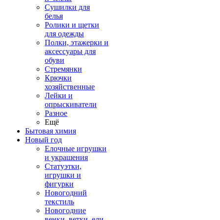
Сушилки для
белья
Ролики и щетки
для одежды
Полки, этажерки и
аксессуары для
обуви
Стремянки
Крючки
хозяйственные
Лейки и
опрыскиватели
Разное
Ещё
Бытовая химия
Новый год
Елочные игрушки
и украшения
Статуэтки,
игрушки и
фигурки
Новогодний
текстиль
Новогодние
венки, ветки, ели