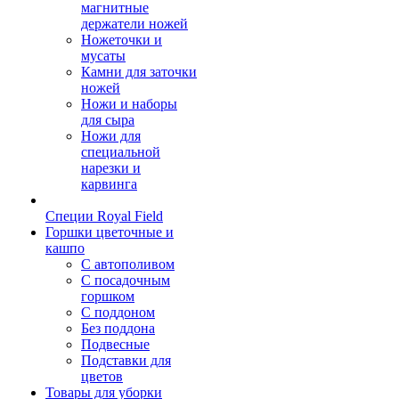
магнитные
держатели ножей
Ножеточки и
мусаты
Камни для заточки
ножей
Ножи и наборы
для сыра
Ножи для
специальной
нарезки и
карвинга
Специи Royal Field
Горшки цветочные и
кашпо
С автополивом
С посадочным
горшком
С поддоном
Без поддона
Подвесные
Подставки для
цветов
Товары для уборки