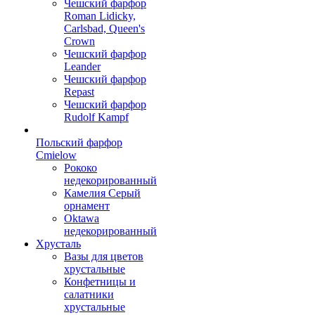
Чешский фарфор
Roman Lidicky,
Carlsbad, Queen's
Crown
Чешский фарфор
Leander
Чешский фарфор
Repast
Чешский фарфор
Rudolf Kampf
Польский фарфор
Сmielow
Рококо
недекорированный
Камелия Серый
орнамент
Oktawa
недекорированный
Хрусталь
Вазы для цветов
хрустальные
Конфетницы и
салатники
хрустальные