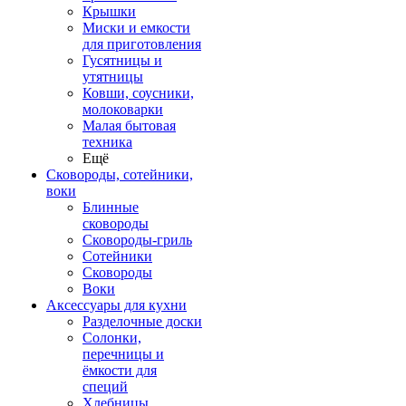
Крышки
Миски и емкости
для приготовления
Гусятницы и
утятницы
Ковши, соусники,
молоковарки
Малая бытовая
техника
Ещё
Сковороды, сотейники,
воки
Блинные
сковороды
Сковороды-гриль
Сотейники
Сковороды
Воки
Аксессуары для кухни
Разделочные доски
Солонки,
перечницы и
ёмкости для
специй
Хлебницы