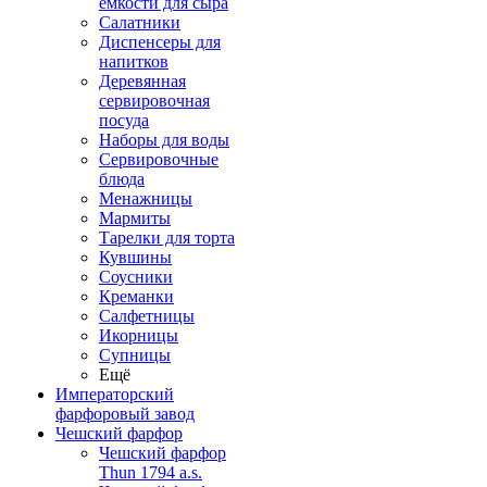
емкости для сыра
Салатники
Диспенсеры для
напитков
Деревянная
сервировочная
посуда
Наборы для воды
Сервировочные
блюда
Менажницы
Мармиты
Тарелки для торта
Кувшины
Соусники
Креманки
Салфетницы
Икорницы
Супницы
Ещё
Императорский
фарфоровый завод
Чешский фарфор
Чешский фарфор
Thun 1794 a.s.