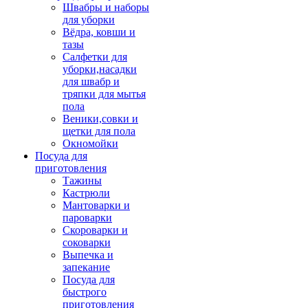
Швабры и наборы
для уборки
Вёдра, ковши и
тазы
Салфетки для
уборки,насадки
для швабр и
тряпки для мытья
пола
Веники,совки и
щетки для пола
Окномойки
Посуда для
приготовления
Тажины
Кастрюли
Мантоварки и
пароварки
Скороварки и
соковарки
Выпечка и
запекание
Посуда для
быстрого
приготовления