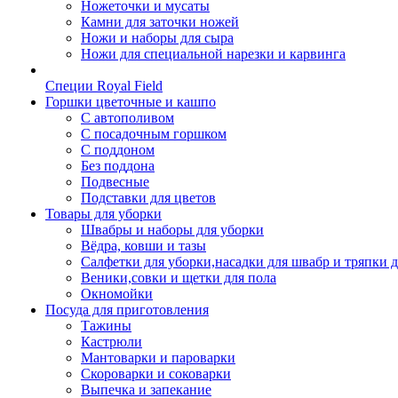
Ножеточки и мусаты
Камни для заточки ножей
Ножи и наборы для сыра
Ножи для специальной нарезки и карвинга
Специи Royal Field
Горшки цветочные и кашпо
С автополивом
С посадочным горшком
С поддоном
Без поддона
Подвесные
Подставки для цветов
Товары для уборки
Швабры и наборы для уборки
Вёдра, ковши и тазы
Салфетки для уборки,насадки для швабр и тряпки 
Веники,совки и щетки для пола
Окномойки
Посуда для приготовления
Тажины
Кастрюли
Мантоварки и пароварки
Скороварки и соковарки
Выпечка и запекание