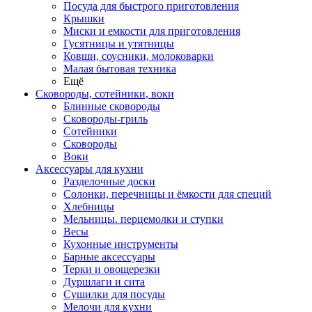
Посуда для быстрого приготовления
Крышки
Миски и емкости для приготовления
Гусятницы и утятницы
Ковши, соусники, молоковарки
Малая бытовая техника
Ещё
Сковороды, сотейники, воки
Блинные сковороды
Сковороды-гриль
Сотейники
Сковороды
Воки
Аксессуары для кухни
Разделочные доски
Солонки, перечницы и ёмкости для специй
Хлебницы
Мельницы. перцемолки и ступки
Весы
Кухонные инструменты
Барные аксессуары
Терки и овощерезки
Дуршлаги и сита
Сушилки для посуды
Мелочи для кухни