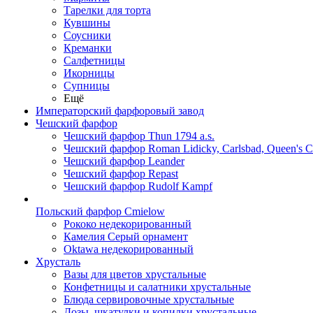
Тарелки для торта
Кувшины
Соусники
Креманки
Салфетницы
Икорницы
Супницы
Ещё
Императорский фарфоровый завод
Чешский фарфор
Чешский фарфор Thun 1794 a.s.
Чешский фарфор Roman Lidicky, Carlsbad, Queen's 
Чешский фарфор Leander
Чешский фарфор Repast
Чешский фарфор Rudolf Kampf
Польский фарфор Сmielow
Рококо недекорированный
Камелия Серый орнамент
Oktawa недекорированный
Хрусталь
Вазы для цветов хрустальные
Конфетницы и салатники хрустальные
Блюда сервировочные хрустальные
Дозы, шкатулки и копилки хрустальные