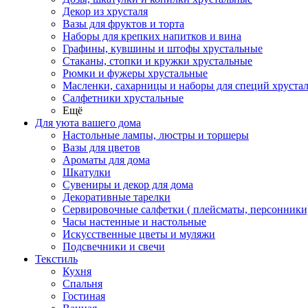
Декор из хрусталя
Вазы для фруктов и торта
Наборы для крепких напитков и вина
Графины, кувшины и штофы хрустальные
Стаканы, стопки и кружки хрустальные
Рюмки и фужеры хрустальные
Масленки, сахарницы и наборы для специй хруста
Салфетники хрустальные
Ещё
Для уюта вашего дома
Настольные лампы, люстры и торшеры
Вазы для цветов
Ароматы для дома
Шкатулки
Сувениры и декор для дома
Декоративные тарелки
Сервировочные салфетки ( плейсматы, персонники
Часы настенные и настольные
Искусственные цветы и муляжи
Подсвечники и свечи
Текстиль
Кухня
Спальня
Гостиная