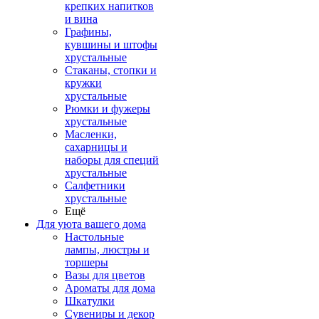
крепких напитков
и вина
Графины,
кувшины и штофы
хрустальные
Стаканы, стопки и
кружки
хрустальные
Рюмки и фужеры
хрустальные
Масленки,
сахарницы и
наборы для специй
хрустальные
Салфетники
хрустальные
Ещё
Для уюта вашего дома
Настольные
лампы, люстры и
торшеры
Вазы для цветов
Ароматы для дома
Шкатулки
Сувениры и декор