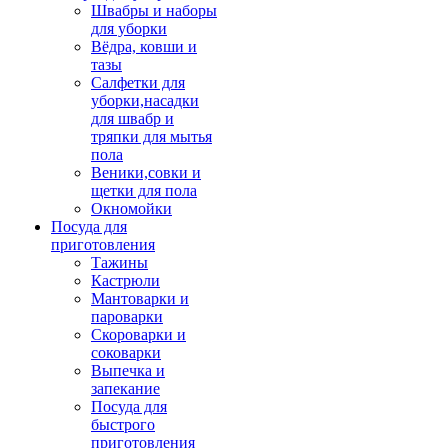
Швабры и наборы
для уборки
Вёдра, ковши и
тазы
Салфетки для
уборки,насадки
для швабр и
тряпки для мытья
пола
Веники,совки и
щетки для пола
Окномойки
Посуда для
приготовления
Тажины
Кастрюли
Мантоварки и
пароварки
Скороварки и
соковарки
Выпечка и
запекание
Посуда для
быстрого
приготовления