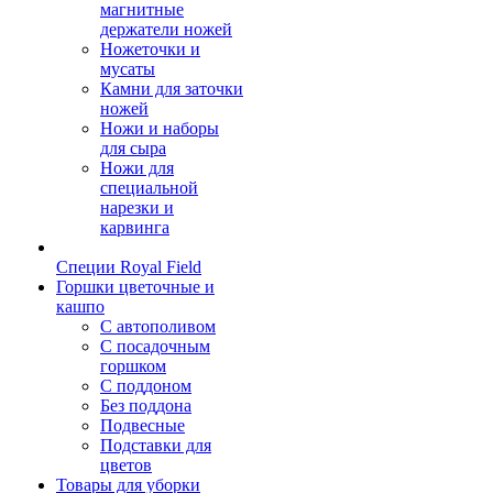
магнитные
держатели ножей
Ножеточки и
мусаты
Камни для заточки
ножей
Ножи и наборы
для сыра
Ножи для
специальной
нарезки и
карвинга
Специи Royal Field
Горшки цветочные и
кашпо
С автополивом
С посадочным
горшком
С поддоном
Без поддона
Подвесные
Подставки для
цветов
Товары для уборки