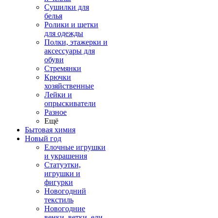
Сушилки для
белья
Ролики и щетки
для одежды
Полки, этажерки и
аксессуары для
обуви
Стремянки
Крючки
хозяйственные
Лейки и
опрыскиватели
Разное
Ещё
Бытовая химия
Новый год
Елочные игрушки
и украшения
Статуэтки,
игрушки и
фигурки
Новогодний
текстиль
Новогодние
венки, ветки, ели