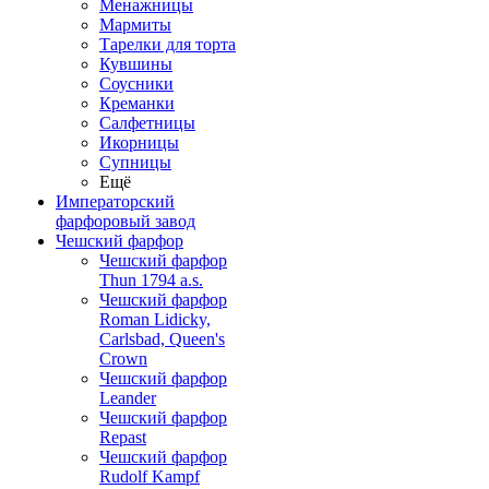
Менажницы
Мармиты
Тарелки для торта
Кувшины
Соусники
Креманки
Салфетницы
Икорницы
Супницы
Ещё
Императорский
фарфоровый завод
Чешский фарфор
Чешский фарфор
Thun 1794 a.s.
Чешский фарфор
Roman Lidicky,
Carlsbad, Queen's
Crown
Чешский фарфор
Leander
Чешский фарфор
Repast
Чешский фарфор
Rudolf Kampf