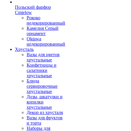
Польский фарфор
Сmielow
Рококо
недекорированный
Камелия Серый
орнамент
Oktawa
недекорированный
Хрусталь
Вазы для цветов
хрустальные
Конфетницы и
салатники
хрустальные
Блюда
сервировочные
хрустальные
Дозы, шкатулки и
копилки
хрустальные
Декор из хрусталя
Вазы для фруктов
и торта
Наборы для