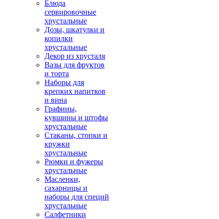
Блюда
сервировочные
хрустальные
Дозы, шкатулки и
копилки
хрустальные
Декор из хрусталя
Вазы для фруктов
и торта
Наборы для
крепких напитков
и вина
Графины,
кувшины и штофы
хрустальные
Стаканы, стопки и
кружки
хрустальные
Рюмки и фужеры
хрустальные
Масленки,
сахарницы и
наборы для специй
хрустальные
Салфетники