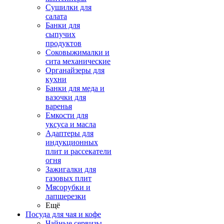
Сушилки для
салата
Банки для
сыпучих
продуктов
Соковыжималки и
сита механические
Органайзеры для
кухни
Банки для меда и
вазочки для
варенья
Емкости для
уксуса и масла
Адаптеры для
индукционных
плит и рассекатели
огня
Зажигалки для
газовых плит
Мясорубки и
лапшерезки
Ещё
Посуда для чая и кофе
Чайные сервизы