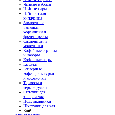
Чайные наборы
Чайные пары
Чайники для
кипячения
Заварочные
чайники,
кофейники и
френч-прессы
Сахарницы и
молочники
Кофейные сервизы
и наборы
Кофейные пары
Кружки
Гейзерные
кофеварки, турки
и кофемолки
Термосы и
термокружки
Ситечки для
заварки чая
Подстаканники
Шкатулки для чая
Ещё