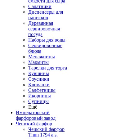
емкости для сыра
Салатники
Диспенсеры для
напитков
Деревянная
сервировочная
посуда
Наборы для воды
Сервировочные
блюда
Менажницы
Мармиты
Тарелки для торта
Кувшины
Соусники
Креманки
Салфетницы
Икорницы
Супницы
Ещё
Императорский
фарфоровый завод
Чешский фарфор
Чешский фарфор
Thun 1794 a.s.