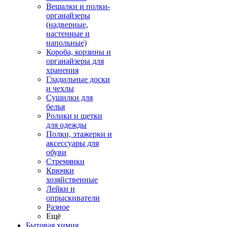
Вешалки и полки-
органайзеры
(надверные,
настенные и
напольные)
Короба, корзины и
органайзеры для
хранения
Гладильные доски
и чехлы
Сушилки для
белья
Ролики и щетки
для одежды
Полки, этажерки и
аксессуары для
обуви
Стремянки
Крючки
хозяйственные
Лейки и
опрыскиватели
Разное
Ещё
Бытовая химия