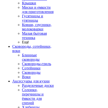
Крышки
Миски и емкости
для приготовления
Гусятницы и
утятницы
Ковши, соусники,
молоковарки
Малая бытовая
техника
Ещё
Сковороды, сотейники,
воки
Блинные
сковороды
Сковороды-гриль
Сотейники
Сковороды
Воки
Аксессуары для кухни
Разделочные доски
Солонки,
перечницы и
ёмкости для
специй
Хлебницы