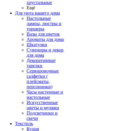
хрустальные
Ещё
Для уюта вашего дома
Настольные
лампы, люстры и
торшеры
Вазы для цветов
Ароматы для дома
Шкатулки
Сувениры и декор
для дома
Декоративные
тарелки
Сервировочные
салфетки (
плейсматы,
персонники)
Часы настенные и
настольные
Искусственные
цветы и муляжи
Подсвечники и
свечи
Текстиль
Кухня