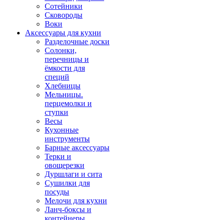
Сотейники
Сковороды
Воки
Аксессуары для кухни
Разделочные доски
Солонки,
перечницы и
ёмкости для
специй
Хлебницы
Мельницы.
перцемолки и
ступки
Весы
Кухонные
инструменты
Барные аксессуары
Терки и
овощерезки
Дуршлаги и сита
Сушилки для
посуды
Мелочи для кухни
Ланч-боксы и
контейнеры