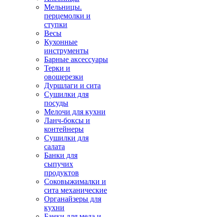
Мельницы.
перцемолки и
ступки
Весы
Кухонные
инструменты
Барные аксессуары
Терки и
овощерезки
Дуршлаги и сита
Сушилки для
посуды
Мелочи для кухни
Ланч-боксы и
контейнеры
Сушилки для
салата
Банки для
сыпучих
продуктов
Соковыжималки и
сита механические
Органайзеры для
кухни
Банки для меда и