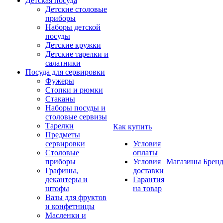
Детская посуда
Детские столовые
приборы
Наборы детской
посуды
Детские кружки
Детские тарелки и
салатники
Посуда для сервировки
Фужеры
Стопки и рюмки
Стаканы
Наборы посуды и
столовые сервизы
Тарелки
Как купить
Предметы
сервировки
Условия
Столовые
оплаты
приборы
Условия
Магазины
Брен
Графины,
доставки
декантеры и
Гарантия
штофы
на товар
Вазы для фруктов
и конфетницы
Масленки и