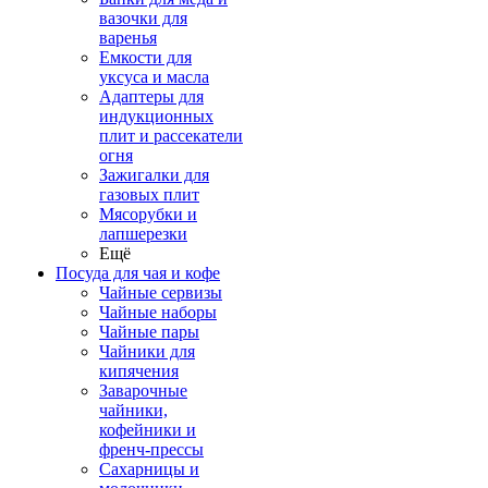
вазочки для
варенья
Емкости для
уксуса и масла
Адаптеры для
индукционных
плит и рассекатели
огня
Зажигалки для
газовых плит
Мясорубки и
лапшерезки
Ещё
Посуда для чая и кофе
Чайные сервизы
Чайные наборы
Чайные пары
Чайники для
кипячения
Заварочные
чайники,
кофейники и
френч-прессы
Сахарницы и