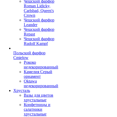
Чешский фарфор
Roman Lidicky,
Carlsbad, Queen's
Crown
Чешский фарфор
Leander
Чешский фарфор
Repast
Чешский фарфор
Rudolf Kampf
Польский фарфор
Сmielow
Рококо
недекорированный
Камелия Серый
орнамент
Oktawa
недекорированный
Хрусталь
Вазы для цветов
хрустальные
Конфетницы и
салатники
хрустальные