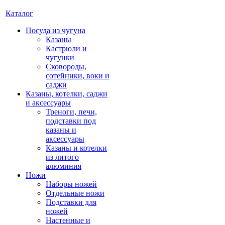
Каталог
Посуда из чугуна
Казаны
Кастрюли и
чугунки
Сковороды,
сотейники, воки и
саджи
Казаны, котелки, саджи
и аксессуары
Треноги, печи,
подставки под
казаны и
аксессуары
Казаны и котелки
из литого
алюминия
Ножи
Наборы ножей
Отдельные ножи
Подставки для
ножей
Настенные и