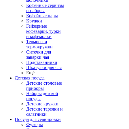
молочники
Кофейные сервизы
и наборы
Кофейные пары
Кружки
Гейзерные
кофеварки, турки
и кофемолки
Термосы и
термокружки
Ситечки для
заварки чая
Подстаканники
Шкатулки для чая
Ещё
Детская посуда
Детские столовые
приборы
Наборы детской
посуды
Детские кружки
Детские тарелки и
салатники
Посуда для сервировки
Фужеры