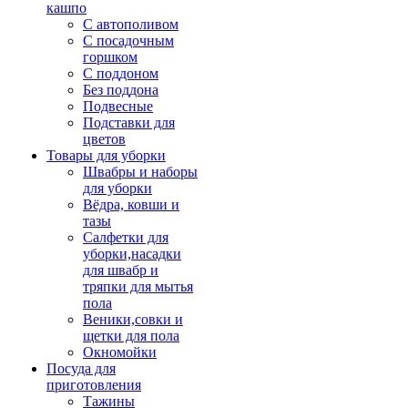
кашпо
С автополивом
С посадочным
горшком
С поддоном
Без поддона
Подвесные
Подставки для
цветов
Товары для уборки
Швабры и наборы
для уборки
Вёдра, ковши и
тазы
Салфетки для
уборки,насадки
для швабр и
тряпки для мытья
пола
Веники,совки и
щетки для пола
Окномойки
Посуда для
приготовления
Тажины