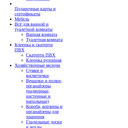
Подарочные карты и
сертификаты
Мебель
Всё для ванной и
туалетной комнаты
Ванная комната
Туалетная комната
Клеенка и скатерти
ПВХ
Скатерти ПВХ
Клеенка рулонная
Хозяйственные мелочи
Сумки и
косметички
Вешалки и полки-
органайзеры
(надверные,
настенные и
напольные)
Короба, корзины и
органайзеры для
хранения
Гладильные доски
и чехлы