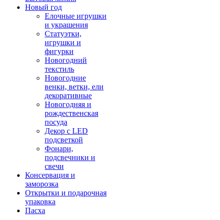
Новый год
Елочные игрушки
и украшения
Статуэтки,
игрушки и
фигурки
Новогодний
текстиль
Новогодние
венки, ветки, ели
декоративные
Новогодняя и
рождественская
посуда
Декор с LED
подсветкой
Фонари,
подсвечники и
свечи
Консервация и
заморозка
Открытки и подарочная
упаковка
Пасха