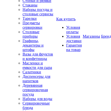
Стопки и рюмки
Стаканы
Наборы посуды и
столовые сервизы
Тарелки
Как купить
Предметы
сервировки
Условия
Столовые
оплаты
приборы
Условия
Магазины
Брен
Графины,
доставки
декантеры и
Гарантия
штофы
на товар
Вазы для фруктов
и конфетницы
Масленки и
емкости для сыра
Салатники
Диспенсеры для
напитков
Деревянная
сервировочная
посуда
Наборы для воды
Сервировочные
блюда