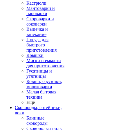
Кастрюли
Мантоварки и
пароварки
Скороварки и
соковарки
Выпечка и
запекание
Посуда для
быстрого
приготовления
Крышки
Миски и емкости
для приготовления
Гусятницы и
утятницы
Ковши, соусники,
молоковарки
Малая бытовая
техника
Ещё
Сковороды, сотейники,
воки
Блинные
сковороды
Сковороды-гриль