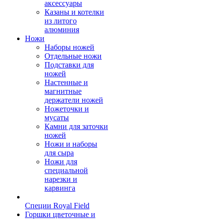
аксессуары
Казаны и котелки
из литого
алюминия
Ножи
Наборы ножей
Отдельные ножи
Подставки для
ножей
Настенные и
магнитные
держатели ножей
Ножеточки и
мусаты
Камни для заточки
ножей
Ножи и наборы
для сыра
Ножи для
специальной
нарезки и
карвинга
Специи Royal Field
Горшки цветочные и