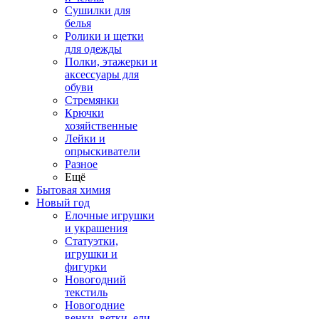
Сушилки для
белья
Ролики и щетки
для одежды
Полки, этажерки и
аксессуары для
обуви
Стремянки
Крючки
хозяйственные
Лейки и
опрыскиватели
Разное
Ещё
Бытовая химия
Новый год
Елочные игрушки
и украшения
Статуэтки,
игрушки и
фигурки
Новогодний
текстиль
Новогодние
венки, ветки, ели