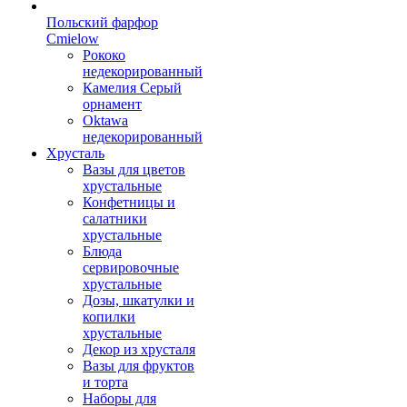
Польский фарфор
Сmielow
Рококо
недекорированный
Камелия Серый
орнамент
Oktawa
недекорированный
Хрусталь
Вазы для цветов
хрустальные
Конфетницы и
салатники
хрустальные
Блюда
сервировочные
хрустальные
Дозы, шкатулки и
копилки
хрустальные
Декор из хрусталя
Вазы для фруктов
и торта
Наборы для