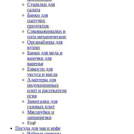
Сушилки для
салата
Банки для
сыпучих
продуктов
Соковыжималки и
сита механические
Органайзеры для
кухни
Банки для меда и
вазочки для
варенья
Емкости для
уксуса и масла
Адаптеры для
индукционных
плит и рассекатели
огня
Зажигалки для
газовых плит
Мясорубки и
лапшерезки
Ещё
Посуда для чая и кофе
Чайные сервизы