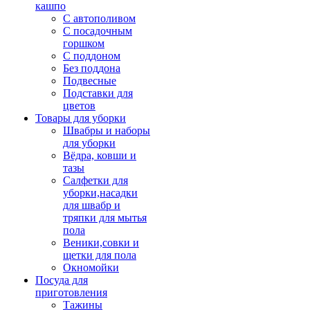
кашпо
С автополивом
С посадочным
горшком
С поддоном
Без поддона
Подвесные
Подставки для
цветов
Товары для уборки
Швабры и наборы
для уборки
Вёдра, ковши и
тазы
Салфетки для
уборки,насадки
для швабр и
тряпки для мытья
пола
Веники,совки и
щетки для пола
Окномойки
Посуда для
приготовления
Тажины