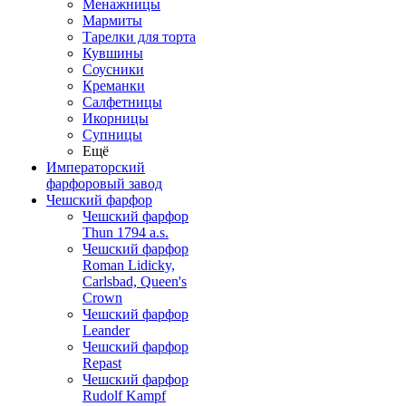
Менажницы
Мармиты
Тарелки для торта
Кувшины
Соусники
Креманки
Салфетницы
Икорницы
Супницы
Ещё
Императорский
фарфоровый завод
Чешский фарфор
Чешский фарфор
Thun 1794 a.s.
Чешский фарфор
Roman Lidicky,
Carlsbad, Queen's
Crown
Чешский фарфор
Leander
Чешский фарфор
Repast
Чешский фарфор
Rudolf Kampf