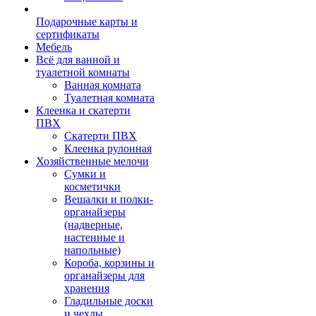
Подарочные карты и
сертификаты
Мебель
Всё для ванной и
туалетной комнаты
Ванная комната
Туалетная комната
Клеенка и скатерти
ПВХ
Скатерти ПВХ
Клеенка рулонная
Хозяйственные мелочи
Сумки и
косметички
Вешалки и полки-
органайзеры
(надверные,
настенные и
напольные)
Короба, корзины и
органайзеры для
хранения
Гладильные доски
и чехлы