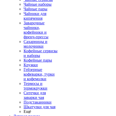
Чайные наборы
Чайные пары
Чайники для
кипячения
Заварочные
чайники,
кофейники и
френч-прессы
Сахарницы и
молочники
Кофейные сервизы
и наборы
Кофейные пары
Кружки
Гейзерные
кофеварки, турки
и кофемолки
Термосы и
термокружки
Ситечки для
заварки чая
Подстаканники
Шкатулки для чая
Ещё