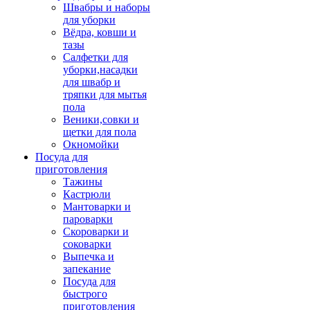
Швабры и наборы
для уборки
Вёдра, ковши и
тазы
Салфетки для
уборки,насадки
для швабр и
тряпки для мытья
пола
Веники,совки и
щетки для пола
Окномойки
Посуда для
приготовления
Тажины
Кастрюли
Мантоварки и
пароварки
Скороварки и
соковарки
Выпечка и
запекание
Посуда для
быстрого
приготовления