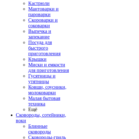
Кастрюли
Мантоварки и
пароварки
Скороварки и
соковарки
Выпечка и
запекание
Посуда для
быстрого
приготовления
Крышки
Миски и емкости
для приготовления
Гусятницы и
утятницы
Ковши, соусники,
молоковарки
Малая бытовая
техника
Ещё
Сковороды, сотейники,
воки
Блинные
сковороды
Сковороды-гриль