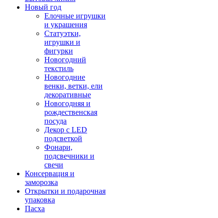
Новый год
Елочные игрушки
и украшения
Статуэтки,
игрушки и
фигурки
Новогодний
текстиль
Новогодние
венки, ветки, ели
декоративные
Новогодняя и
рождественская
посуда
Декор с LED
подсветкой
Фонари,
подсвечники и
свечи
Консервация и
заморозка
Открытки и подарочная
упаковка
Пасха