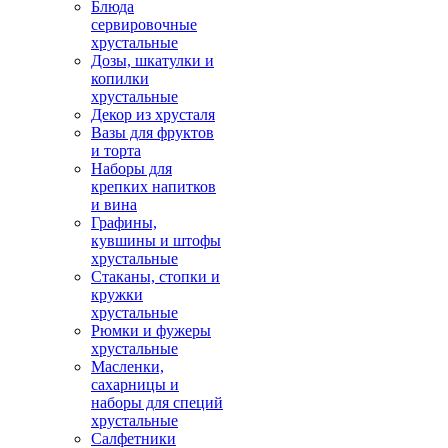
Блюда
сервировочные
хрустальные
Дозы, шкатулки и
копилки
хрустальные
Декор из хрусталя
Вазы для фруктов
и торта
Наборы для
крепких напитков
и вина
Графины,
кувшины и штофы
хрустальные
Стаканы, стопки и
кружки
хрустальные
Рюмки и фужеры
хрустальные
Масленки,
сахарницы и
наборы для специй
хрустальные
Салфетники