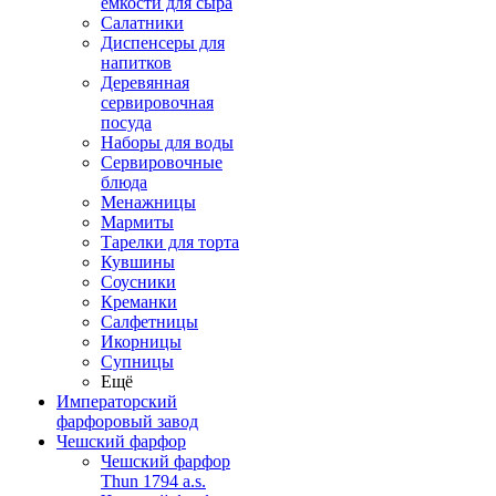
емкости для сыра
Салатники
Диспенсеры для
напитков
Деревянная
сервировочная
посуда
Наборы для воды
Сервировочные
блюда
Менажницы
Мармиты
Тарелки для торта
Кувшины
Соусники
Креманки
Салфетницы
Икорницы
Супницы
Ещё
Императорский
фарфоровый завод
Чешский фарфор
Чешский фарфор
Thun 1794 a.s.