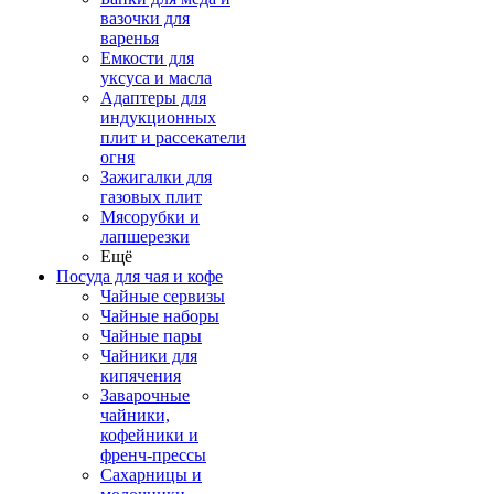
вазочки для
варенья
Емкости для
уксуса и масла
Адаптеры для
индукционных
плит и рассекатели
огня
Зажигалки для
газовых плит
Мясорубки и
лапшерезки
Ещё
Посуда для чая и кофе
Чайные сервизы
Чайные наборы
Чайные пары
Чайники для
кипячения
Заварочные
чайники,
кофейники и
френч-прессы
Сахарницы и