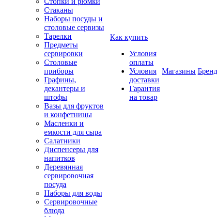
Стопки и рюмки
Стаканы
Наборы посуды и
столовые сервизы
Тарелки
Как купить
Предметы
сервировки
Условия
Столовые
оплаты
приборы
Условия
Магазины
Брен
Графины,
доставки
декантеры и
Гарантия
штофы
на товар
Вазы для фруктов
и конфетницы
Масленки и
емкости для сыра
Салатники
Диспенсеры для
напитков
Деревянная
сервировочная
посуда
Наборы для воды
Сервировочные
блюда