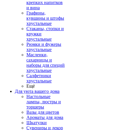
крепких напитков
и вина
Графины,
кувшины и штофы
хрустальные
Стаканы, стопки и
кружки
хрустальные
Рюмки и фужеры
хрустальные
Масленки,
сахарницы и
наборы для специй
хрустальные
Салфетники
хрустальные
Ещё
Для уюта вашего дома
Настольные
лампы, люстры и
торшеры
Вазы для цветов
Ароматы для дома
Шкатулки
Сувениры и декор