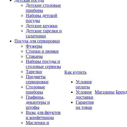
Детская посуда
Детские столовые
приборы
Наборы детской
посуды
Детские кружки
Детские тарелки и
салатники
Посуда для сервировки
Фужеры
Стопки и рюмки
Стаканы
Наборы посуды и
столовые сервизы
Тарелки
Как купить
Предметы
сервировки
Условия
Столовые
оплаты
приборы
Условия
Магазины
Брен
Графины,
доставки
декантеры и
Гарантия
штофы
на товар
Вазы для фруктов
и конфетницы
Масленки и