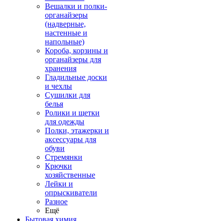
Вешалки и полки-
органайзеры
(надверные,
настенные и
напольные)
Короба, корзины и
органайзеры для
хранения
Гладильные доски
и чехлы
Сушилки для
белья
Ролики и щетки
для одежды
Полки, этажерки и
аксессуары для
обуви
Стремянки
Крючки
хозяйственные
Лейки и
опрыскиватели
Разное
Ещё
Бытовая химия