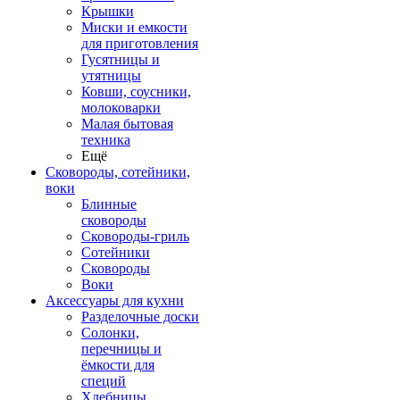
Крышки
Миски и емкости
для приготовления
Гусятницы и
утятницы
Ковши, соусники,
молоковарки
Малая бытовая
техника
Ещё
Сковороды, сотейники,
воки
Блинные
сковороды
Сковороды-гриль
Сотейники
Сковороды
Воки
Аксессуары для кухни
Разделочные доски
Солонки,
перечницы и
ёмкости для
специй
Хлебницы