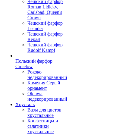
Чешский фарфор
Roman Lidicky,
Carlsbad, Queen's
Crown
Чешский фарфор
Leander
Чешский фарфор
Repast
Чешский фарфор
Rudolf Kampf
Польский фарфор
Сmielow
Рококо
недекорированный
Камелия Серый
орнамент
Oktawa
недекорированный
Хрусталь
Вазы для цветов
хрустальные
Конфетницы и
салатники
хрустальные