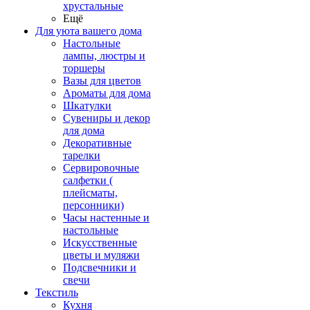
хрустальные
Ещё
Для уюта вашего дома
Настольные
лампы, люстры и
торшеры
Вазы для цветов
Ароматы для дома
Шкатулки
Сувениры и декор
для дома
Декоративные
тарелки
Сервировочные
салфетки (
плейсматы,
персонники)
Часы настенные и
настольные
Искусственные
цветы и муляжи
Подсвечники и
свечи
Текстиль
Кухня