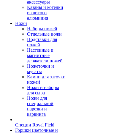
аксессуары
Казаны и котелки
из литого
алюминия
Ножи
Наборы ножей
Отдельные ножи
Подставки для
ножей
Настенные и
магнитные
держатели ножей
Ножеточки и
мусаты
Камни для заточки
ножей
Ножи и наборы
для сыра
Ножи для
специальной
нарезки и
карвинга
Специи Royal Field
Горшки цветочные и