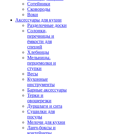
Сотейники
Сковороды
Воки
Аксессуары для кухни
Разделочные доски
Солонки,
перечницы и
ёмкости для
специй
Хлебницы
Мельницы.
перцемолки и
ступки
Весы
Кухонные
инструменты
Барные аксессуары
Терки и
овощерезки
Дуршлаги и сита
Сушилки для
посуды
Мелочи для кухни
Ланч-боксы и
контейнеры