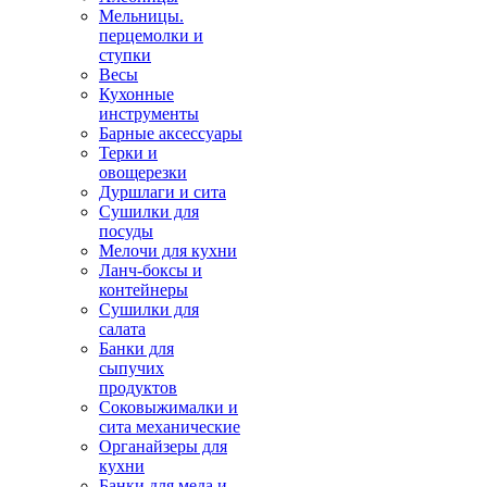
Мельницы.
перцемолки и
ступки
Весы
Кухонные
инструменты
Барные аксессуары
Терки и
овощерезки
Дуршлаги и сита
Сушилки для
посуды
Мелочи для кухни
Ланч-боксы и
контейнеры
Сушилки для
салата
Банки для
сыпучих
продуктов
Соковыжималки и
сита механические
Органайзеры для
кухни
Банки для меда и