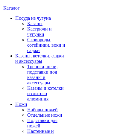
Каталог
Посуда из чугуна
Казаны
Кастрюли и
чугунки
Сковороды,
сотейники, воки и
саджи
Казаны, котелки, саджи
и аксессуары
Треноги, печи,
подставки под
казаны и
аксессуары
Казаны и котелки
из литого
алюминия
Ножи
Наборы ножей
Отдельные ножи
Подставки для
ножей
Настенные и