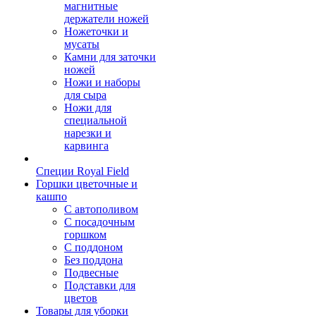
магнитные
держатели ножей
Ножеточки и
мусаты
Камни для заточки
ножей
Ножи и наборы
для сыра
Ножи для
специальной
нарезки и
карвинга
Специи Royal Field
Горшки цветочные и
кашпо
С автополивом
С посадочным
горшком
С поддоном
Без поддона
Подвесные
Подставки для
цветов
Товары для уборки