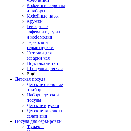
молочники
Кофейные сервизы
и наборы
Кофейные пары
Кружки
Гейзерные
кофеварки, турки
и кофемолки
Термосы и
термокружки
Ситечки для
заварки чая
Подстаканники
Шкатулки для чая
Ещё
Детская посуда
Детские столовые
приборы
Наборы детской
посуды
Детские кружки
Детские тарелки и
салатники
Посуда для сервировки
Фужеры