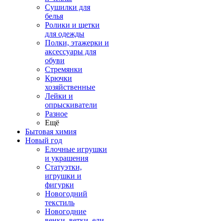
Сушилки для
белья
Ролики и щетки
для одежды
Полки, этажерки и
аксессуары для
обуви
Стремянки
Крючки
хозяйственные
Лейки и
опрыскиватели
Разное
Ещё
Бытовая химия
Новый год
Елочные игрушки
и украшения
Статуэтки,
игрушки и
фигурки
Новогодний
текстиль
Новогодние
венки, ветки, ели