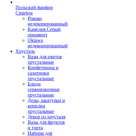
Польский фарфор
Сmielow
Рококо
недекорированный
Камелия Серый
орнамент
Oktawa
недекорированный
Хрусталь
Вазы для цветов
хрустальные
Конфетницы и
салатники
хрустальные
Блюда
сервировочные
хрустальные
Дозы, шкатулки и
копилки
хрустальные
Декор из хрусталя
Вазы для фруктов
и торта
Наборы для