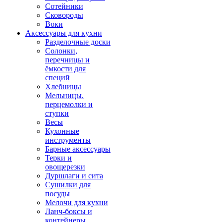
Сотейники
Сковороды
Воки
Аксессуары для кухни
Разделочные доски
Солонки,
перечницы и
ёмкости для
специй
Хлебницы
Мельницы.
перцемолки и
ступки
Весы
Кухонные
инструменты
Барные аксессуары
Терки и
овощерезки
Дуршлаги и сита
Сушилки для
посуды
Мелочи для кухни
Ланч-боксы и
контейнеры