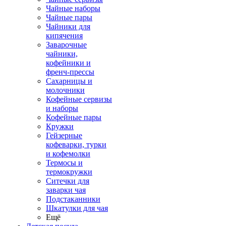
Чайные наборы
Чайные пары
Чайники для
кипячения
Заварочные
чайники,
кофейники и
френч-прессы
Сахарницы и
молочники
Кофейные сервизы
и наборы
Кофейные пары
Кружки
Гейзерные
кофеварки, турки
и кофемолки
Термосы и
термокружки
Ситечки для
заварки чая
Подстаканники
Шкатулки для чая
Ещё