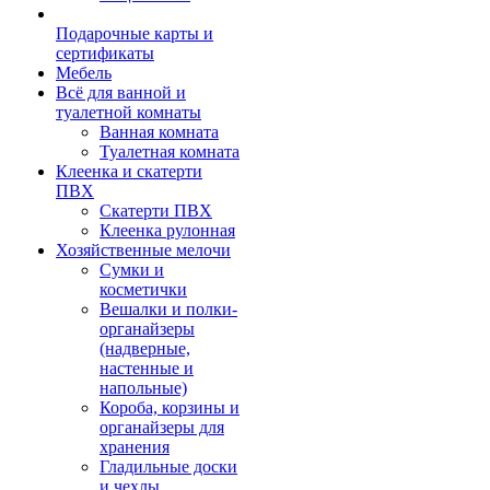
Подарочные карты и
сертификаты
Мебель
Всё для ванной и
туалетной комнаты
Ванная комната
Туалетная комната
Клеенка и скатерти
ПВХ
Скатерти ПВХ
Клеенка рулонная
Хозяйственные мелочи
Сумки и
косметички
Вешалки и полки-
органайзеры
(надверные,
настенные и
напольные)
Короба, корзины и
органайзеры для
хранения
Гладильные доски
и чехлы