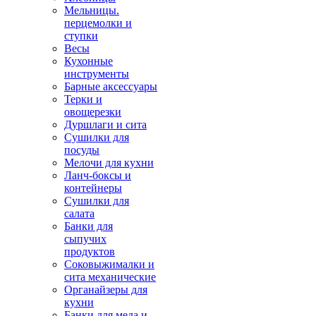
Мельницы.
перцемолки и
ступки
Весы
Кухонные
инструменты
Барные аксессуары
Терки и
овощерезки
Дуршлаги и сита
Сушилки для
посуды
Мелочи для кухни
Ланч-боксы и
контейнеры
Сушилки для
салата
Банки для
сыпучих
продуктов
Соковыжималки и
сита механические
Органайзеры для
кухни
Банки для меда и