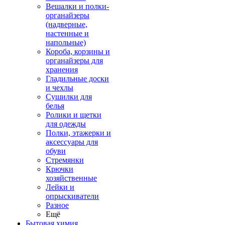
Вешалки и полки-
органайзеры
(надверные,
настенные и
напольные)
Короба, корзины и
органайзеры для
хранения
Гладильные доски
и чехлы
Сушилки для
белья
Ролики и щетки
для одежды
Полки, этажерки и
аксессуары для
обуви
Стремянки
Крючки
хозяйственные
Лейки и
опрыскиватели
Разное
Ещё
Бытовая химия