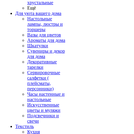
хрустальные
Ещё
Для уюта вашего дома
Настольные
лампы, люстры и
торшеры
Вазы для цветов
Ароматы для дома
Шкатулки
Сувениры и декор
для дома
Декоративные
тарелки
Сервировочные
салфетки (
плейсматы,
персонники)
Часы настенные и
настольные
Искусственные
цветы и муляжи
Подсвечники и
свечи
Текстиль
Кухня