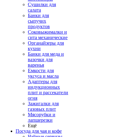
Сушилки для
салата
Банки для
сыпучих
продуктов
Соковыжималки и
сита механические
Органайзеры для
кухни
Банки для меда и
вазочки для
варенья
Емкости для
уксуса и масла
Адаптеры для
индукционных
плит и рассекатели
огня
Зажигалки для
газовых плит
Мясорубки и
лапшерезки
Ещё
Посуда для чая и кофе
Чайные сервизы