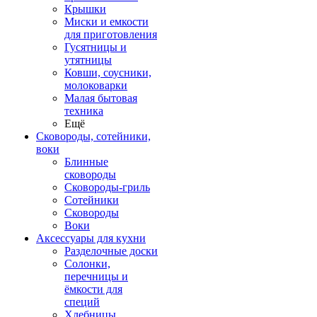
Крышки
Миски и емкости
для приготовления
Гусятницы и
утятницы
Ковши, соусники,
молоковарки
Малая бытовая
техника
Ещё
Сковороды, сотейники,
воки
Блинные
сковороды
Сковороды-гриль
Сотейники
Сковороды
Воки
Аксессуары для кухни
Разделочные доски
Солонки,
перечницы и
ёмкости для
специй
Хлебницы