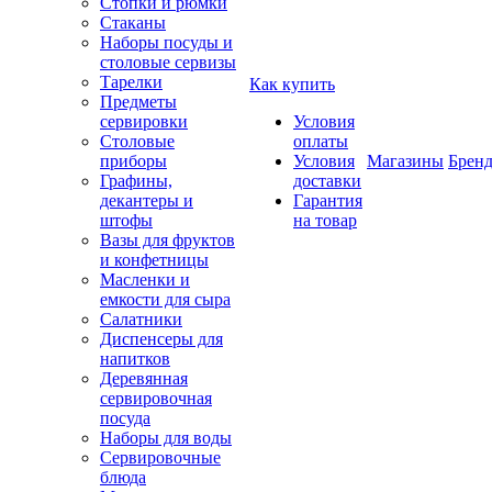
Стопки и рюмки
Стаканы
Наборы посуды и
столовые сервизы
Тарелки
Как купить
Предметы
сервировки
Условия
Столовые
оплаты
приборы
Условия
Магазины
Брен
Графины,
доставки
декантеры и
Гарантия
штофы
на товар
Вазы для фруктов
и конфетницы
Масленки и
емкости для сыра
Салатники
Диспенсеры для
напитков
Деревянная
сервировочная
посуда
Наборы для воды
Сервировочные
блюда