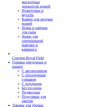
магнитные
держатели ножей
Ножеточки и
мусаты
Камни для заточки
ножей
Ножи и наборы
для сыра
Ножи для
специальной
нарезки и
карвинга
Специи Royal Field
Горшки цветочные и
кашпо
С автополивом
С посадочным
горшком
С поддоном
Без поддона
Подвесные
Подставки для
цветов
Товары для уборки