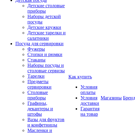
Детская посуда
Детские столовые
приборы
Наборы детской
посуды
Детские кружки
Детские тарелки и
салатники
Посуда для сервировки
Фужеры
Стопки и рюмки
Стаканы
Наборы посуды и
столовые сервизы
Тарелки
Как купить
Предметы
сервировки
Условия
Столовые
оплаты
приборы
Условия
Магазины
Брен
Графины,
доставки
декантеры и
Гарантия
штофы
на товар
Вазы для фруктов
и конфетницы
Масленки и