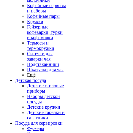
молочники
Кофейные сервизы
и наборы
Кофейные пары
Кружки
Гейзерные
кофеварки, турки
и кофемолки
Термосы и
термокружки
Ситечки для
заварки чая
Подстаканники
Шкатулки для чая
Ещё
Детская посуда
Детские столовые
приборы
Наборы детской
посуды
Детские кружки
Детские тарелки и
салатники
Посуда для сервировки
Фужеры