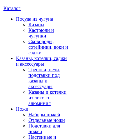
Каталог
Посуда из чугуна
Казаны
Кастрюли и
чугунки
Сковороды,
сотейники, воки и
саджи
Казаны, котелки, саджи
и аксессуары
Треноги, печи,
подставки под
казаны и
аксессуары
Казаны и котелки
из литого
алюминия
Ножи
Наборы ножей
Отдельные ножи
Подставки для
ножей
Настенные и