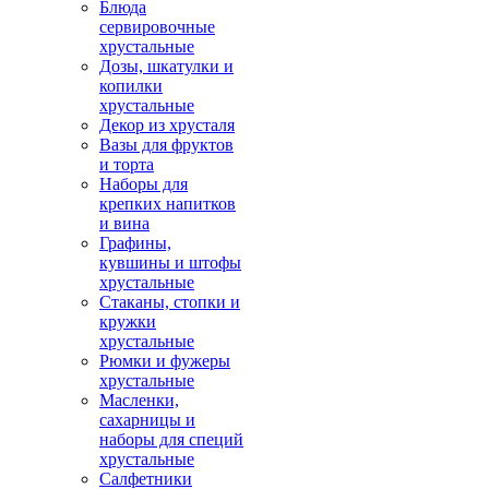
Блюда
сервировочные
хрустальные
Дозы, шкатулки и
копилки
хрустальные
Декор из хрусталя
Вазы для фруктов
и торта
Наборы для
крепких напитков
и вина
Графины,
кувшины и штофы
хрустальные
Стаканы, стопки и
кружки
хрустальные
Рюмки и фужеры
хрустальные
Масленки,
сахарницы и
наборы для специй
хрустальные
Салфетники