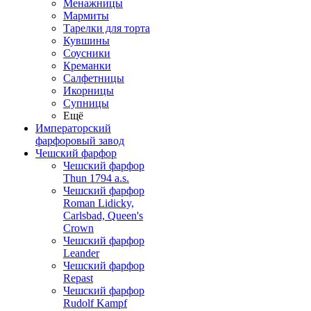
Менажницы
Мармиты
Тарелки для торта
Кувшины
Соусники
Креманки
Салфетницы
Икорницы
Супницы
Ещё
Императорский
фарфоровый завод
Чешский фарфор
Чешский фарфор
Thun 1794 a.s.
Чешский фарфор
Roman Lidicky,
Carlsbad, Queen's
Crown
Чешский фарфор
Leander
Чешский фарфор
Repast
Чешский фарфор
Rudolf Kampf