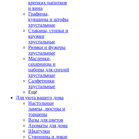
крепких напитков
и вина
Графины,
кувшины и штофы
хрустальные
Стаканы, стопки и
кружки
хрустальные
Рюмки и фужеры
хрустальные
Масленки,
сахарницы и
наборы для специй
хрустальные
Салфетники
хрустальные
Ещё
Для уюта вашего дома
Настольные
лампы, люстры и
торшеры
Вазы для цветов
Ароматы для дома
Шкатулки
Сувениры и декор