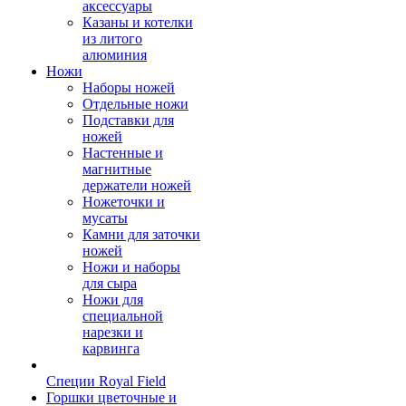
аксессуары
Казаны и котелки
из литого
алюминия
Ножи
Наборы ножей
Отдельные ножи
Подставки для
ножей
Настенные и
магнитные
держатели ножей
Ножеточки и
мусаты
Камни для заточки
ножей
Ножи и наборы
для сыра
Ножи для
специальной
нарезки и
карвинга
Специи Royal Field
Горшки цветочные и