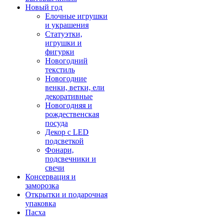
Новый год
Елочные игрушки
и украшения
Статуэтки,
игрушки и
фигурки
Новогодний
текстиль
Новогодние
венки, ветки, ели
декоративные
Новогодняя и
рождественская
посуда
Декор с LED
подсветкой
Фонари,
подсвечники и
свечи
Консервация и
заморозка
Открытки и подарочная
упаковка
Пасха