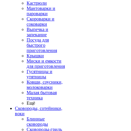
Кастрюли
Мантоварки и
пароварки
Скороварки и
соковарки
Выпечка и
запекание
Посуда для
быстрого
приготовления
Крышки
Миски и емкости
для приготовления
Гусятницы и
утятницы
Ковши, соусники,
молоковарки
Малая бытовая
техника
Ещё
Сковороды, сотейники,
воки
Блинные
сковороды
Сковороды-гриль