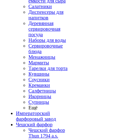
емкости для сыра
Салатники
Диспенсеры для
напитков
Деревянная
сервировочная
посуда
Наборы для воды
Сервировочные
блюда
Менажницы
Мармиты
Тарелки для торта
Кувшины
Соусники
Креманки
Салфетницы
Икорницы
Супницы
Ещё
Императорский
фарфоровый завод
Чешский фарфор
Чешский фарфор
Thun 1794 a.s.