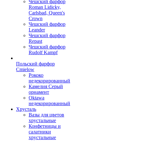
Чешский фарфор
Roman Lidicky,
Carlsbad, Queen's
Crown
Чешский фарфор
Leander
Чешский фарфор
Repast
Чешский фарфор
Rudolf Kampf
Польский фарфор
Сmielow
Рококо
недекорированный
Камелия Серый
орнамент
Oktawa
недекорированный
Хрусталь
Вазы для цветов
хрустальные
Конфетницы и
салатники
хрустальные