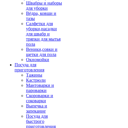
Швабры и наборы
для уборки
Вёдра, ковши и
тазы
Салфетки для
уборки,насадки
для швабр и
тряпки для мытья
пола
Веники,совки и
щетки для пола
Окномойки
Посуда для
приготовления
Тажины
Кастрюли
Мантоварки и
пароварки
Скороварки и
соковарки
Выпечка и
запекание
Посуда для
быстрого
приготовления