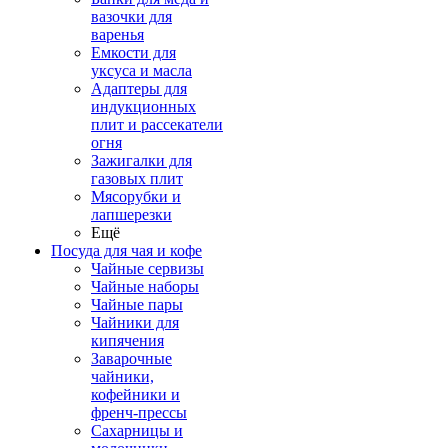
вазочки для
варенья
Емкости для
уксуса и масла
Адаптеры для
индукционных
плит и рассекатели
огня
Зажигалки для
газовых плит
Мясорубки и
лапшерезки
Ещё
Посуда для чая и кофе
Чайные сервизы
Чайные наборы
Чайные пары
Чайники для
кипячения
Заварочные
чайники,
кофейники и
френч-прессы
Сахарницы и