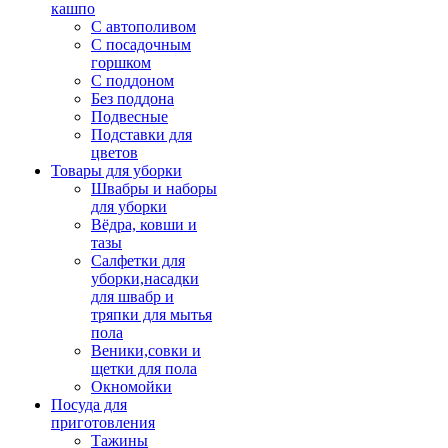
кашпо
С автополивом
С посадочным
горшком
С поддоном
Без поддона
Подвесные
Подставки для
цветов
Товары для уборки
Швабры и наборы
для уборки
Вёдра, ковши и
тазы
Салфетки для
уборки,насадки
для швабр и
тряпки для мытья
пола
Веники,совки и
щетки для пола
Окномойки
Посуда для
приготовления
Тажины