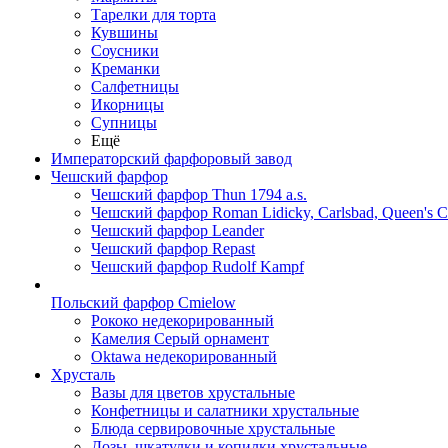
Тарелки для торта
Кувшины
Соусники
Креманки
Салфетницы
Икорницы
Супницы
Ещё
Императорский фарфоровый завод
Чешский фарфор
Чешский фарфор Thun 1794 a.s.
Чешский фарфор Roman Lidicky, Carlsbad, Queen's 
Чешский фарфор Leander
Чешский фарфор Repast
Чешский фарфор Rudolf Kampf
Польский фарфор Сmielow
Рококо недекорированный
Камелия Серый орнамент
Oktawa недекорированный
Хрусталь
Вазы для цветов хрустальные
Конфетницы и салатники хрустальные
Блюда сервировочные хрустальные
Дозы, шкатулки и копилки хрустальные