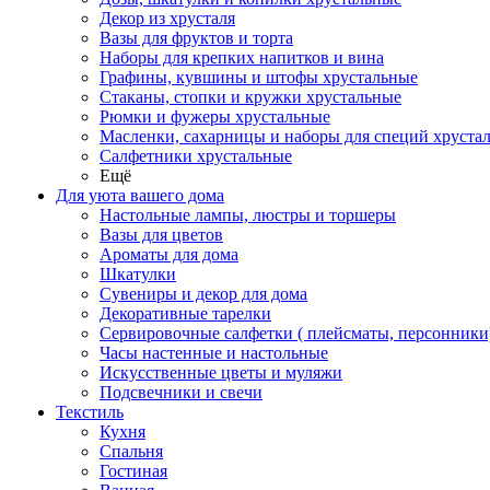
Декор из хрусталя
Вазы для фруктов и торта
Наборы для крепких напитков и вина
Графины, кувшины и штофы хрустальные
Стаканы, стопки и кружки хрустальные
Рюмки и фужеры хрустальные
Масленки, сахарницы и наборы для специй хруста
Салфетники хрустальные
Ещё
Для уюта вашего дома
Настольные лампы, люстры и торшеры
Вазы для цветов
Ароматы для дома
Шкатулки
Сувениры и декор для дома
Декоративные тарелки
Сервировочные салфетки ( плейсматы, персонники
Часы настенные и настольные
Искусственные цветы и муляжи
Подсвечники и свечи
Текстиль
Кухня
Спальня
Гостиная