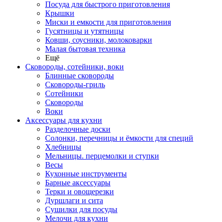
Посуда для быстрого приготовления
Крышки
Миски и емкости для приготовления
Гусятницы и утятницы
Ковши, соусники, молоковарки
Малая бытовая техника
Ещё
Сковороды, сотейники, воки
Блинные сковороды
Сковороды-гриль
Сотейники
Сковороды
Воки
Аксессуары для кухни
Разделочные доски
Солонки, перечницы и ёмкости для специй
Хлебницы
Мельницы. перцемолки и ступки
Весы
Кухонные инструменты
Барные аксессуары
Терки и овощерезки
Дуршлаги и сита
Сушилки для посуды
Мелочи для кухни