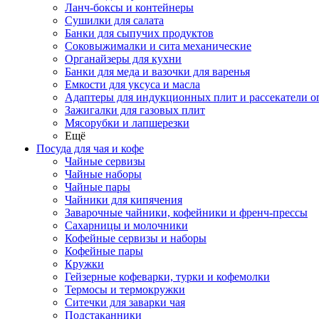
Ланч-боксы и контейнеры
Сушилки для салата
Банки для сыпучих продуктов
Соковыжималки и сита механические
Органайзеры для кухни
Банки для меда и вазочки для варенья
Емкости для уксуса и масла
Адаптеры для индукционных плит и рассекатели о
Зажигалки для газовых плит
Мясорубки и лапшерезки
Ещё
Посуда для чая и кофе
Чайные сервизы
Чайные наборы
Чайные пары
Чайники для кипячения
Заварочные чайники, кофейники и френч-прессы
Сахарницы и молочники
Кофейные сервизы и наборы
Кофейные пары
Кружки
Гейзерные кофеварки, турки и кофемолки
Термосы и термокружки
Ситечки для заварки чая
Подстаканники