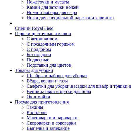
Ножеточки и мусаты
Камни для заточки ножей
Ножи и наборы для сыра
Ножи для специальной нарезки и карвинга
Специи Royal Field
Горшки цветочные и кашпо
С автополивом
С посадочным горшком
С поддоном
Без поддона
Подвесные
Подставки для цветов
Товары для уборки
Швабры и наборы для уборки
Вёдра, ковши и тазы
Салфетки для уборки,насадки для швабр и тряпки 
Веники,совки и щетки для пола
Окномойки
Посуда для приготовления
Тажины
Кастрюли
Мантоварки и пароварки
Скороварки и соковарки
Выпечка и запекание