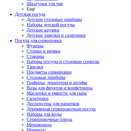
Шкатулки для чая
Ещё
Детская посуда
Детские столовые приборы
Наборы детской посуды
Детские кружки
Детские тарелки и салатники
Посуда для сервировки
Фужеры
Стопки и рюмки
Стаканы
Наборы посуды и столовые сервизы
Тарелки
Предметы сервировки
Столовые приборы
Графины, декантеры и штофы
Вазы для фруктов и конфетницы
Масленки и емкости для сыра
Салатники
Диспенсеры для напитков
Деревянная сервировочная посуда
Наборы для воды
Сервировочные блюда
Менажницы
Мармиты