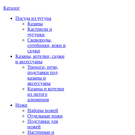
Каталог
Посуда из чугуна
Казаны
Кастрюли и
чугунки
Сковороды,
сотейники, воки и
саджи
Казаны, котелки, саджи
и аксессуары
Треноги, печи,
подставки под
казаны и
аксессуары
Казаны и котелки
из литого
алюминия
Ножи
Наборы ножей
Отдельные ножи
Подставки для
ножей
Настенные и