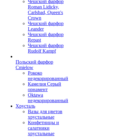
Чешский фарфор
Roman Lidicky,
Carlsbad, Queen's
Crown
Чешский фарфор
Leander
Чешский фарфор
Repast
Чешский фарфор
Rudolf Kampf
Польский фарфор
Сmielow
Рококо
недекорированный
Камелия Серый
орнамент
Oktawa
недекорированный
Хрусталь
Вазы для цветов
хрустальные
Конфетницы и
салатники
хрустальные