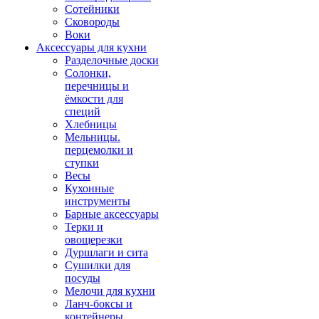
Сотейники
Сковороды
Воки
Аксессуары для кухни
Разделочные доски
Солонки,
перечницы и
ёмкости для
специй
Хлебницы
Мельницы.
перцемолки и
ступки
Весы
Кухонные
инструменты
Барные аксессуары
Терки и
овощерезки
Дуршлаги и сита
Сушилки для
посуды
Мелочи для кухни
Ланч-боксы и
контейнеры