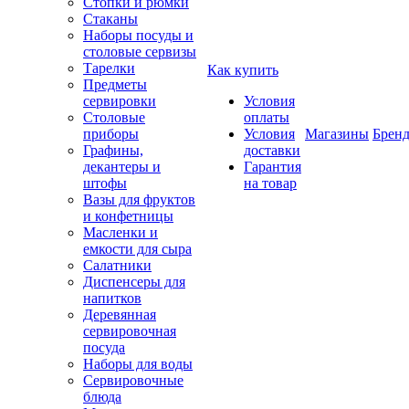
Стопки и рюмки
Стаканы
Наборы посуды и
столовые сервизы
Тарелки
Как купить
Предметы
сервировки
Условия
Столовые
оплаты
приборы
Условия
Магазины
Брен
Графины,
доставки
декантеры и
Гарантия
штофы
на товар
Вазы для фруктов
и конфетницы
Масленки и
емкости для сыра
Салатники
Диспенсеры для
напитков
Деревянная
сервировочная
посуда
Наборы для воды
Сервировочные
блюда