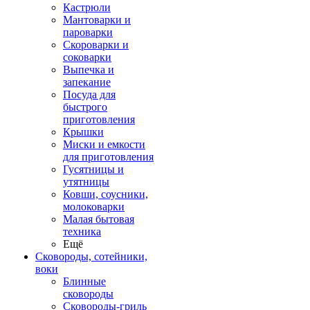
Кастрюли
Мантоварки и
пароварки
Скороварки и
соковарки
Выпечка и
запекание
Посуда для
быстрого
приготовления
Крышки
Миски и емкости
для приготовления
Гусятницы и
утятницы
Ковши, соусники,
молоковарки
Малая бытовая
техника
Ещё
Сковороды, сотейники,
воки
Блинные
сковороды
Сковороды-гриль