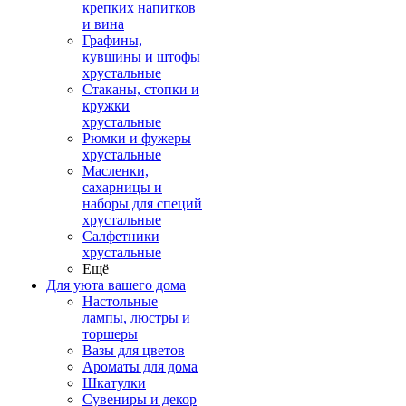
крепких напитков
и вина
Графины,
кувшины и штофы
хрустальные
Стаканы, стопки и
кружки
хрустальные
Рюмки и фужеры
хрустальные
Масленки,
сахарницы и
наборы для специй
хрустальные
Салфетники
хрустальные
Ещё
Для уюта вашего дома
Настольные
лампы, люстры и
торшеры
Вазы для цветов
Ароматы для дома
Шкатулки
Сувениры и декор