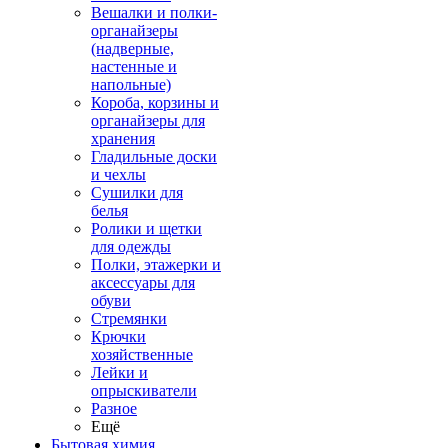
Вешалки и полки-
органайзеры
(надверные,
настенные и
напольные)
Короба, корзины и
органайзеры для
хранения
Гладильные доски
и чехлы
Сушилки для
белья
Ролики и щетки
для одежды
Полки, этажерки и
аксессуары для
обуви
Стремянки
Крючки
хозяйственные
Лейки и
опрыскиватели
Разное
Ещё
Бытовая химия