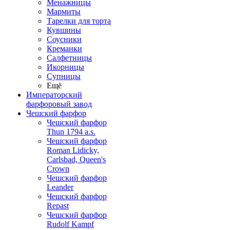
Менажницы
Мармиты
Тарелки для торта
Кувшины
Соусники
Креманки
Салфетницы
Икорницы
Супницы
Ещё
Императорский
фарфоровый завод
Чешский фарфор
Чешский фарфор
Thun 1794 a.s.
Чешский фарфор
Roman Lidicky,
Carlsbad, Queen's
Crown
Чешский фарфор
Leander
Чешский фарфор
Repast
Чешский фарфор
Rudolf Kampf