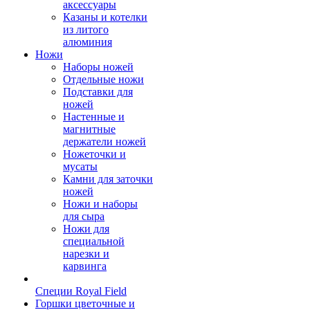
аксессуары
Казаны и котелки
из литого
алюминия
Ножи
Наборы ножей
Отдельные ножи
Подставки для
ножей
Настенные и
магнитные
держатели ножей
Ножеточки и
мусаты
Камни для заточки
ножей
Ножи и наборы
для сыра
Ножи для
специальной
нарезки и
карвинга
Специи Royal Field
Горшки цветочные и