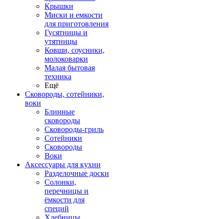
Крышки
Миски и емкости
для приготовления
Гусятницы и
утятницы
Ковши, соусники,
молоковарки
Малая бытовая
техника
Ещё
Сковороды, сотейники,
воки
Блинные
сковороды
Сковороды-гриль
Сотейники
Сковороды
Воки
Аксессуары для кухни
Разделочные доски
Солонки,
перечницы и
ёмкости для
специй
Хлебницы