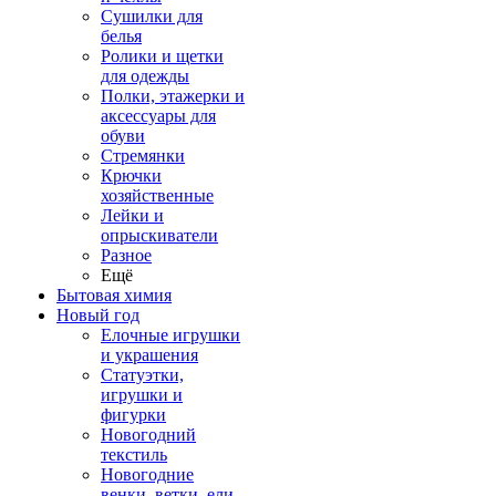
Сушилки для
белья
Ролики и щетки
для одежды
Полки, этажерки и
аксессуары для
обуви
Стремянки
Крючки
хозяйственные
Лейки и
опрыскиватели
Разное
Ещё
Бытовая химия
Новый год
Елочные игрушки
и украшения
Статуэтки,
игрушки и
фигурки
Новогодний
текстиль
Новогодние
венки, ветки, ели