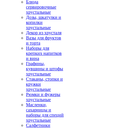
Блюда
сервировочные
хрустальные
Дозы, шкатулки и
копилки
хрустальные
Декор из хрусталя
Вазы для фруктов
и торта
Наборы для
крепких напитков
и вина
Графины,
кувшины и штофы
хрустальные
Стаканы, стопки и
кружки
хрустальные
Рюмки и фужеры
хрустальные
Масленки,
сахарницы и
наборы для специй
хрустальные
Салфетники