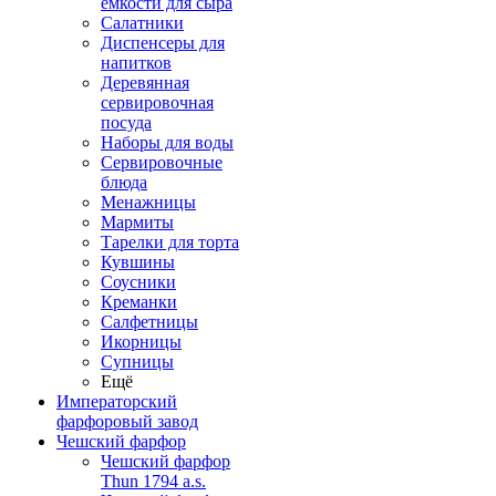
емкости для сыра
Салатники
Диспенсеры для
напитков
Деревянная
сервировочная
посуда
Наборы для воды
Сервировочные
блюда
Менажницы
Мармиты
Тарелки для торта
Кувшины
Соусники
Креманки
Салфетницы
Икорницы
Супницы
Ещё
Императорский
фарфоровый завод
Чешский фарфор
Чешский фарфор
Thun 1794 a.s.