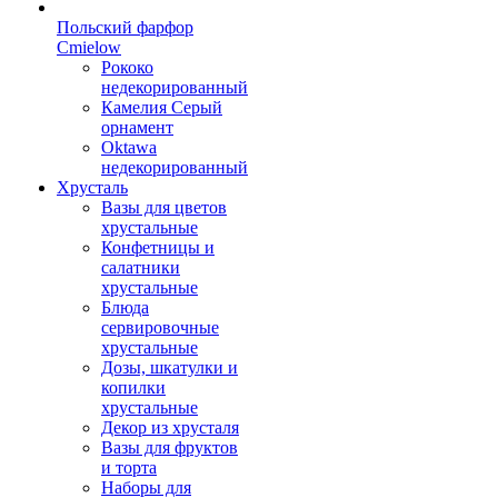
Польский фарфор
Сmielow
Рококо
недекорированный
Камелия Серый
орнамент
Oktawa
недекорированный
Хрусталь
Вазы для цветов
хрустальные
Конфетницы и
салатники
хрустальные
Блюда
сервировочные
хрустальные
Дозы, шкатулки и
копилки
хрустальные
Декор из хрусталя
Вазы для фруктов
и торта
Наборы для