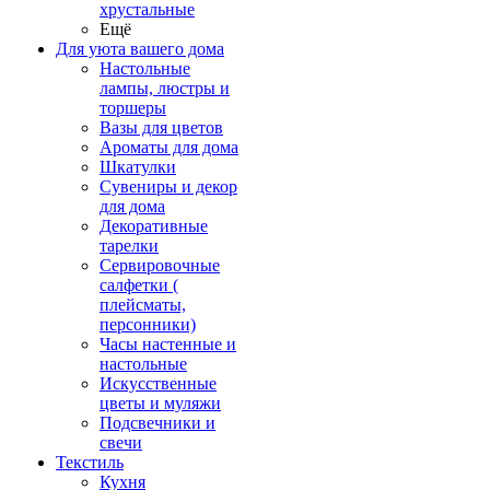
хрустальные
Ещё
Для уюта вашего дома
Настольные
лампы, люстры и
торшеры
Вазы для цветов
Ароматы для дома
Шкатулки
Сувениры и декор
для дома
Декоративные
тарелки
Сервировочные
салфетки (
плейсматы,
персонники)
Часы настенные и
настольные
Искусственные
цветы и муляжи
Подсвечники и
свечи
Текстиль
Кухня