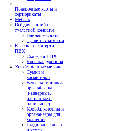
Подарочные карты и
сертификаты
Мебель
Всё для ванной и
туалетной комнаты
Ванная комната
Туалетная комната
Клеенка и скатерти
ПВХ
Скатерти ПВХ
Клеенка рулонная
Хозяйственные мелочи
Сумки и
косметички
Вешалки и полки-
органайзеры
(надверные,
настенные и
напольные)
Короба, корзины и
органайзеры для
хранения
Гладильные доски
и чехлы