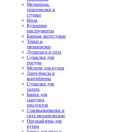
Мельницы.
перцемолки и
ступки
Весы
Кухонные
инструменты
Барные аксессуары
Терки и
овощерезки
Дуршлаги и сита
Сушилки для
посуды
Мелочи для кухни
Ланч-боксы и
контейнеры
Сушилки для
салата
Банки для
сыпучих
продуктов
Соковыжималки и
сита механические
Органайзеры для
кухни
Банки для меда и