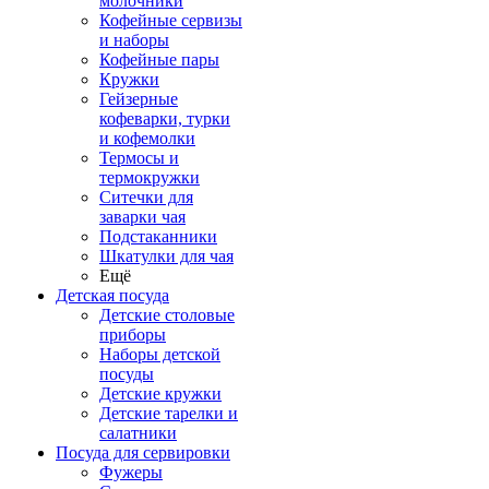
молочники
Кофейные сервизы
и наборы
Кофейные пары
Кружки
Гейзерные
кофеварки, турки
и кофемолки
Термосы и
термокружки
Ситечки для
заварки чая
Подстаканники
Шкатулки для чая
Ещё
Детская посуда
Детские столовые
приборы
Наборы детской
посуды
Детские кружки
Детские тарелки и
салатники
Посуда для сервировки
Фужеры