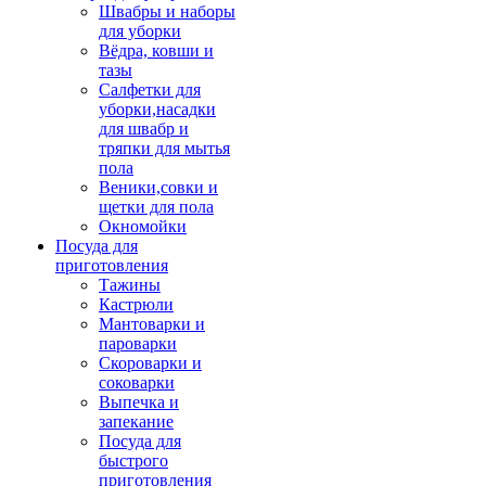
Швабры и наборы
для уборки
Вёдра, ковши и
тазы
Салфетки для
уборки,насадки
для швабр и
тряпки для мытья
пола
Веники,совки и
щетки для пола
Окномойки
Посуда для
приготовления
Тажины
Кастрюли
Мантоварки и
пароварки
Скороварки и
соковарки
Выпечка и
запекание
Посуда для
быстрого
приготовления