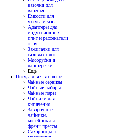
вазочки для
варенья
Емкости для
уксуса и масла
Адаптеры для
индукционных
плит и рассекатели
огня
Зажигалки для
газовых плит
Мясорубки и
лапшерезки
Ещё
Посуда для чая и кофе
Чайные сервизы
Чайные наборы
Чайные пары
Чайники для
кипячения
Заварочные
чайники,
кофейники и
френч-прессы
Сахарницы и