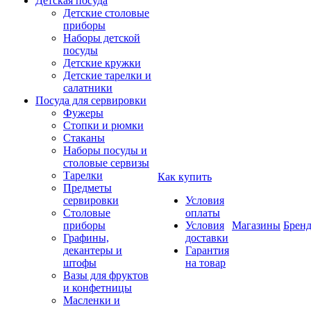
Детская посуда
Детские столовые
приборы
Наборы детской
посуды
Детские кружки
Детские тарелки и
салатники
Посуда для сервировки
Фужеры
Стопки и рюмки
Стаканы
Наборы посуды и
столовые сервизы
Тарелки
Как купить
Предметы
сервировки
Условия
Столовые
оплаты
приборы
Условия
Магазины
Брен
Графины,
доставки
декантеры и
Гарантия
штофы
на товар
Вазы для фруктов
и конфетницы
Масленки и