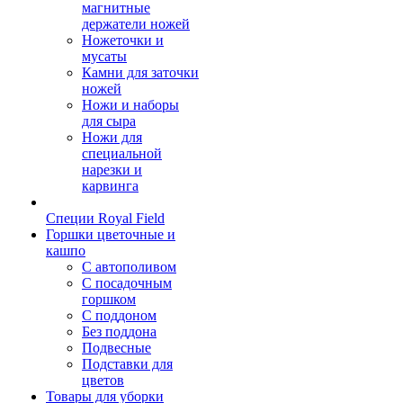
магнитные
держатели ножей
Ножеточки и
мусаты
Камни для заточки
ножей
Ножи и наборы
для сыра
Ножи для
специальной
нарезки и
карвинга
Специи Royal Field
Горшки цветочные и
кашпо
С автополивом
С посадочным
горшком
С поддоном
Без поддона
Подвесные
Подставки для
цветов
Товары для уборки