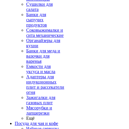
Сушилки для
салата
Банки для
сыпучих
продуктов
Соковыжималки и
сита механические
Органайзеры для
кухни
Банки для меда и
вазочки для
варенья
Емкости для
уксуса и масла
Адаптеры для
индукционных
плит и рассекатели
огня
Зажигалки для
газовых плит
Мясорубки и
лапшерезки
Ещё
Посуда для чая и кофе
Чайные сервизы