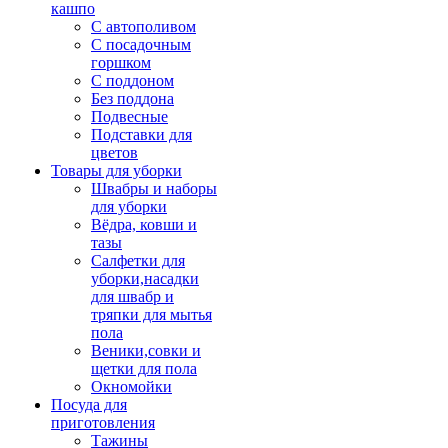
кашпо
С автополивом
С посадочным
горшком
С поддоном
Без поддона
Подвесные
Подставки для
цветов
Товары для уборки
Швабры и наборы
для уборки
Вёдра, ковши и
тазы
Салфетки для
уборки,насадки
для швабр и
тряпки для мытья
пола
Веники,совки и
щетки для пола
Окномойки
Посуда для
приготовления
Тажины