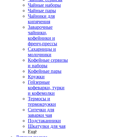
Чайные наборы
Чайные пары
Чайники для
кипячения
Заварочные
чайники,
кофейники и
френч-прессы
Сахарницы и
молочники
Кофейные сервизы
и наборы
Кофейные пары
Кружки
Гейзерные
кофеварки, турки
и кофемолки
Термосы и
термокружки
Ситечки для
заварки чая
Подстаканники
Шкатулки для чая
Ещё