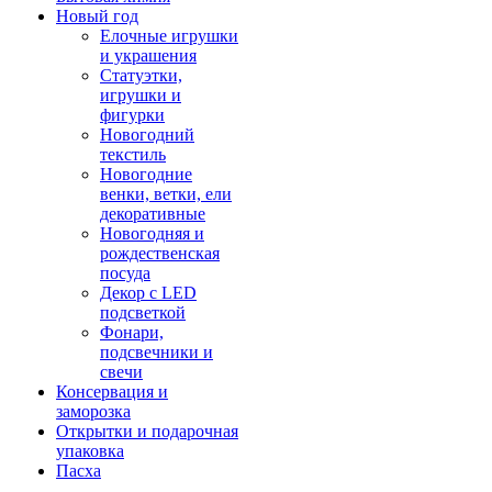
Новый год
Елочные игрушки
и украшения
Статуэтки,
игрушки и
фигурки
Новогодний
текстиль
Новогодние
венки, ветки, ели
декоративные
Новогодняя и
рождественская
посуда
Декор с LED
подсветкой
Фонари,
подсвечники и
свечи
Консервация и
заморозка
Открытки и подарочная
упаковка
Пасха