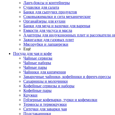
Ланч-боксы и контейнеры
Сушилки для салата
Банки для сыпучих продуктов
Соковыжималки и сита механические
Органайзеры для кухни
Банки для меда и вазочки для варенья
Емкости для уксуса и масла
Адаптеры для индукционных плит и рассекатели о
Зажигалки для газовых плит
Мясорубки и лапшерезки
Ещё
Посуда для чая и кофе
Чайные сервизы
Чайные наборы
Чайные пары
Чайники для кипячения
Заварочные чайники, кофейники и френч-прессы
Сахарницы и молочники
Кофейные сервизы и наборы
Кофейные пары
Кружки
Гейзерные кофеварки, турки и кофемолки
Термосы и термокружки
Ситечки для заварки чая
Подстаканники