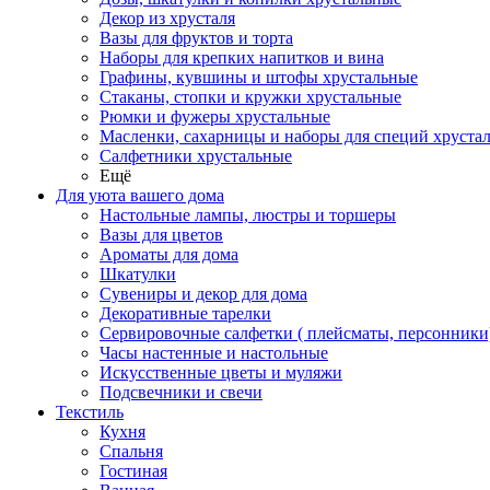
Декор из хрусталя
Вазы для фруктов и торта
Наборы для крепких напитков и вина
Графины, кувшины и штофы хрустальные
Стаканы, стопки и кружки хрустальные
Рюмки и фужеры хрустальные
Масленки, сахарницы и наборы для специй хруста
Салфетники хрустальные
Ещё
Для уюта вашего дома
Настольные лампы, люстры и торшеры
Вазы для цветов
Ароматы для дома
Шкатулки
Сувениры и декор для дома
Декоративные тарелки
Сервировочные салфетки ( плейсматы, персонники
Часы настенные и настольные
Искусственные цветы и муляжи
Подсвечники и свечи
Текстиль
Кухня
Спальня
Гостиная