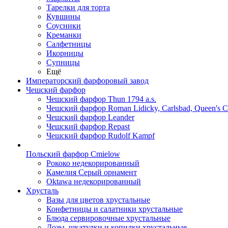
Тарелки для торта
Кувшины
Соусники
Креманки
Салфетницы
Икорницы
Супницы
Ещё
Императорский фарфоровый завод
Чешский фарфор
Чешский фарфор Thun 1794 a.s.
Чешский фарфор Roman Lidicky, Carlsbad, Queen's 
Чешский фарфор Leander
Чешский фарфор Repast
Чешский фарфор Rudolf Kampf
Польский фарфор Сmielow
Рококо недекорированный
Камелия Серый орнамент
Oktawa недекорированный
Хрусталь
Вазы для цветов хрустальные
Конфетницы и салатники хрустальные
Блюда сервировочные хрустальные
Дозы, шкатулки и копилки хрустальные