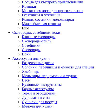
Посуда для быстрого приготовления
Крышки
Миски и емкости для приготовления
Гусятницы и утятницы
Ковши, соусники, молоковарки
Малая бытовая техника
Ещё
Сковороды, сотейники, воки
Блинные сковороды
Сковороды-гриль
Сотейники
Сковороды
Воки
Аксессуары для кухни
Разделочные доски
Солонки, перечницы и ёмкости для специй
Хлебницы
Мельницы. перцемолки и ступки
Весы
Кухонные инструменты
Барные аксессуары
Терки и овощерезки
Дуршлаги и сита
Сушилки для посуды
Мелочи для кухни