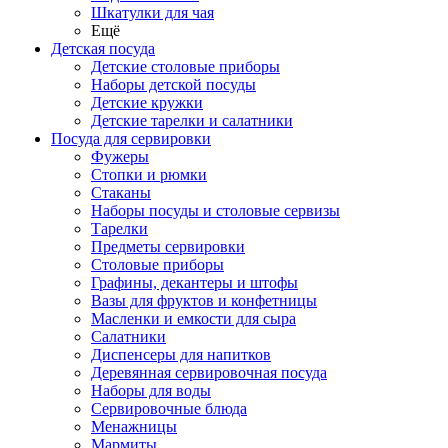
Шкатулки для чая
Ещё
Детская посуда
Детские столовые приборы
Наборы детской посуды
Детские кружки
Детские тарелки и салатники
Посуда для сервировки
Фужеры
Стопки и рюмки
Стаканы
Наборы посуды и столовые сервизы
Тарелки
Предметы сервировки
Столовые приборы
Графины, декантеры и штофы
Вазы для фруктов и конфетницы
Масленки и емкости для сыра
Салатники
Диспенсеры для напитков
Деревянная сервировочная посуда
Наборы для воды
Сервировочные блюда
Менажницы
Мармиты