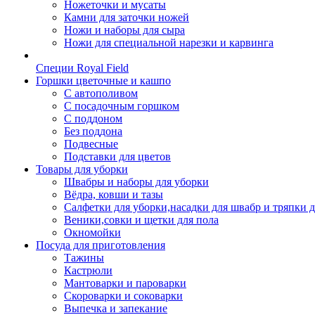
Ножеточки и мусаты
Камни для заточки ножей
Ножи и наборы для сыра
Ножи для специальной нарезки и карвинга
Специи Royal Field
Горшки цветочные и кашпо
С автополивом
С посадочным горшком
С поддоном
Без поддона
Подвесные
Подставки для цветов
Товары для уборки
Швабры и наборы для уборки
Вёдра, ковши и тазы
Салфетки для уборки,насадки для швабр и тряпки 
Веники,совки и щетки для пола
Окномойки
Посуда для приготовления
Тажины
Кастрюли
Мантоварки и пароварки
Скороварки и соковарки
Выпечка и запекание