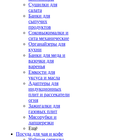
Сушилки для
салата
Банки для
сыпучих
продуктов
Соковыжималки и
сита механические
Органайзеры для
кухни
Банки для меда и
вазочки для
варенья
Емкости для
уксуса и масла
Адаптеры для
индукционных
плит и рассекатели
огня
Зажигалки для
газовых плит
Мясорубки и
лапшерезки
Ещё
Посуда для чая и кофе
Чайные сервизы