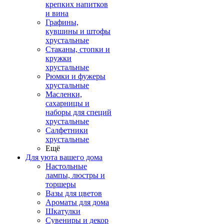
крепких напитков
и вина
Графины,
кувшины и штофы
хрустальные
Стаканы, стопки и
кружки
хрустальные
Рюмки и фужеры
хрустальные
Масленки,
сахарницы и
наборы для специй
хрустальные
Салфетники
хрустальные
Ещё
Для уюта вашего дома
Настольные
лампы, люстры и
торшеры
Вазы для цветов
Ароматы для дома
Шкатулки
Сувениры и декор