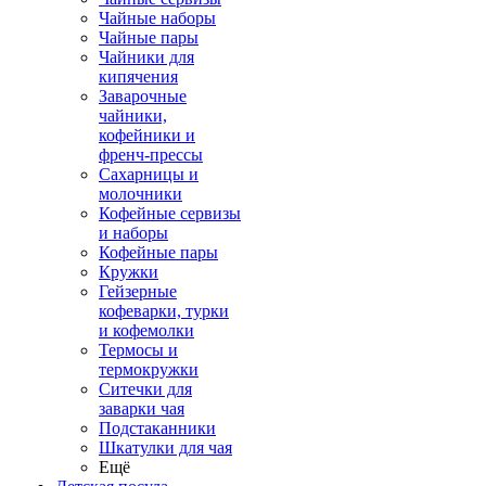
Чайные наборы
Чайные пары
Чайники для
кипячения
Заварочные
чайники,
кофейники и
френч-прессы
Сахарницы и
молочники
Кофейные сервизы
и наборы
Кофейные пары
Кружки
Гейзерные
кофеварки, турки
и кофемолки
Термосы и
термокружки
Ситечки для
заварки чая
Подстаканники
Шкатулки для чая
Ещё