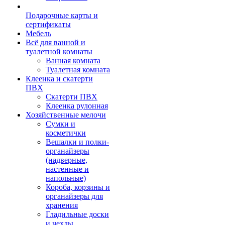
Подарочные карты и
сертификаты
Мебель
Всё для ванной и
туалетной комнаты
Ванная комната
Туалетная комната
Клеенка и скатерти
ПВХ
Скатерти ПВХ
Клеенка рулонная
Хозяйственные мелочи
Сумки и
косметички
Вешалки и полки-
органайзеры
(надверные,
настенные и
напольные)
Короба, корзины и
органайзеры для
хранения
Гладильные доски
и чехлы