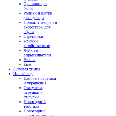
Сушилки для
белья
Ролики и щетки
для одежды
Полки, этажерки и
аксессуары для
обуви
Стремянки
Крючки
хозяйственные
Лейки и
опрыскиватели
Разное
Ещё
Бытовая химия
Новый год
Елочные игрушки
и украшения
Статуэтки,
игрушки и
фигурки
Новогодний
текстиль
Новогодние
венки, ветки, ели