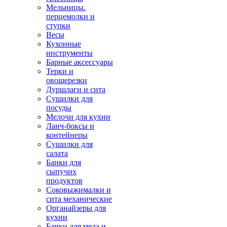
Мельницы.
перцемолки и
ступки
Весы
Кухонные
инструменты
Барные аксессуары
Терки и
овощерезки
Дуршлаги и сита
Сушилки для
посуды
Мелочи для кухни
Ланч-боксы и
контейнеры
Сушилки для
салата
Банки для
сыпучих
продуктов
Соковыжималки и
сита механические
Органайзеры для
кухни
Банки для меда и