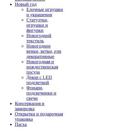
Новый год
Елочные игрушки
и украшения
Статуэтки,
игрушки и
фигурки
Новогодний
текстиль
Новогодние
венки, ветки, ели
декоративные
Новогодняя и
рождественская
посуда
Декор с LED
подсветкой
Фонари,
подсвечники и
свечи
Консервация и
заморозка
Открытки и подарочная
упаковка
Пасха