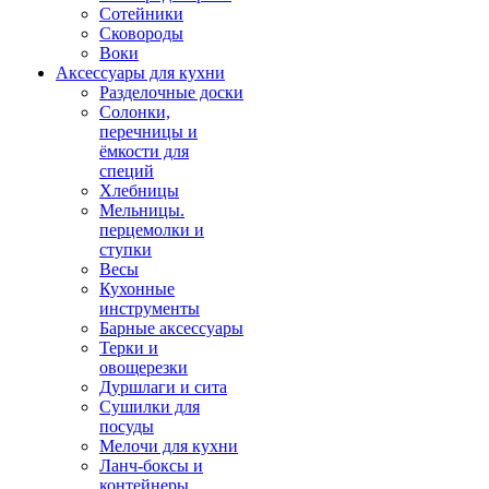
Сотейники
Сковороды
Воки
Аксессуары для кухни
Разделочные доски
Солонки,
перечницы и
ёмкости для
специй
Хлебницы
Мельницы.
перцемолки и
ступки
Весы
Кухонные
инструменты
Барные аксессуары
Терки и
овощерезки
Дуршлаги и сита
Сушилки для
посуды
Мелочи для кухни
Ланч-боксы и
контейнеры