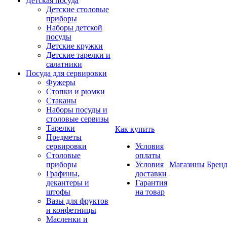
Детская посуда
Детские столовые
приборы
Наборы детской
посуды
Детские кружки
Детские тарелки и
салатники
Посуда для сервировки
Фужеры
Стопки и рюмки
Стаканы
Наборы посуды и
столовые сервизы
Тарелки
Как купить
Предметы
сервировки
Условия
Столовые
оплаты
приборы
Условия
Магазины
Брен
Графины,
доставки
декантеры и
Гарантия
штофы
на товар
Вазы для фруктов
и конфетницы
Масленки и