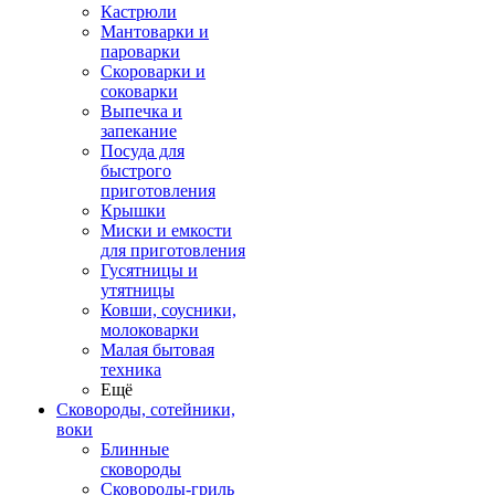
Кастрюли
Мантоварки и
пароварки
Скороварки и
соковарки
Выпечка и
запекание
Посуда для
быстрого
приготовления
Крышки
Миски и емкости
для приготовления
Гусятницы и
утятницы
Ковши, соусники,
молоковарки
Малая бытовая
техника
Ещё
Сковороды, сотейники,
воки
Блинные
сковороды
Сковороды-гриль