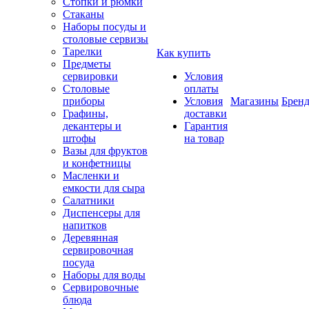
Стопки и рюмки
Стаканы
Наборы посуды и
столовые сервизы
Тарелки
Как купить
Предметы
сервировки
Условия
Столовые
оплаты
приборы
Условия
Магазины
Брен
Графины,
доставки
декантеры и
Гарантия
штофы
на товар
Вазы для фруктов
и конфетницы
Масленки и
емкости для сыра
Салатники
Диспенсеры для
напитков
Деревянная
сервировочная
посуда
Наборы для воды
Сервировочные
блюда