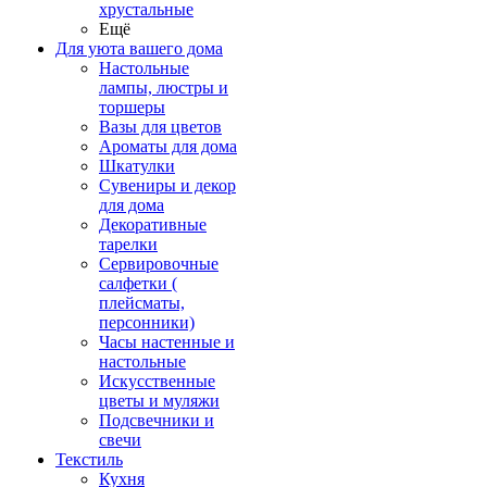
хрустальные
Ещё
Для уюта вашего дома
Настольные
лампы, люстры и
торшеры
Вазы для цветов
Ароматы для дома
Шкатулки
Сувениры и декор
для дома
Декоративные
тарелки
Сервировочные
салфетки (
плейсматы,
персонники)
Часы настенные и
настольные
Искусственные
цветы и муляжи
Подсвечники и
свечи
Текстиль
Кухня