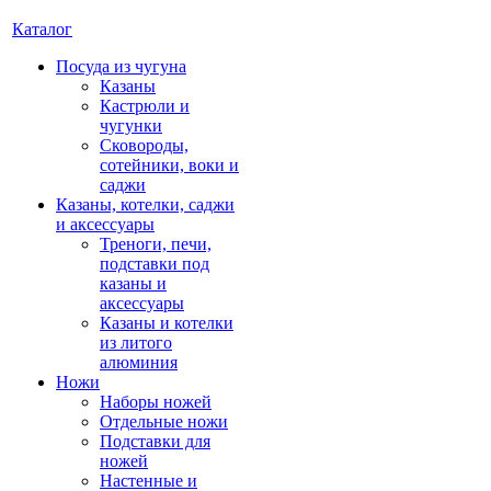
Каталог
Посуда из чугуна
Казаны
Кастрюли и
чугунки
Сковороды,
сотейники, воки и
саджи
Казаны, котелки, саджи
и аксессуары
Треноги, печи,
подставки под
казаны и
аксессуары
Казаны и котелки
из литого
алюминия
Ножи
Наборы ножей
Отдельные ножи
Подставки для
ножей
Настенные и