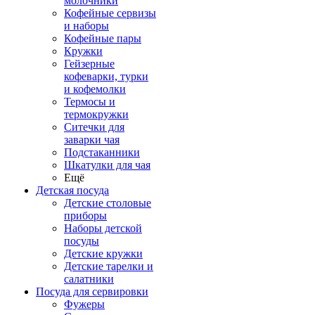
молочники
Кофейные сервизы
и наборы
Кофейные пары
Кружки
Гейзерные
кофеварки, турки
и кофемолки
Термосы и
термокружки
Ситечки для
заварки чая
Подстаканники
Шкатулки для чая
Ещё
Детская посуда
Детские столовые
приборы
Наборы детской
посуды
Детские кружки
Детские тарелки и
салатники
Посуда для сервировки
Фужеры