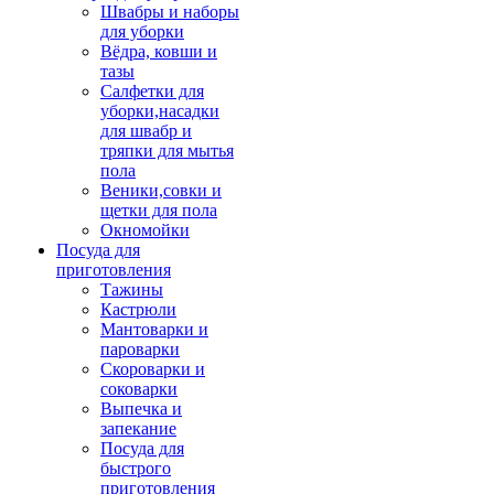
Швабры и наборы
для уборки
Вёдра, ковши и
тазы
Салфетки для
уборки,насадки
для швабр и
тряпки для мытья
пола
Веники,совки и
щетки для пола
Окномойки
Посуда для
приготовления
Тажины
Кастрюли
Мантоварки и
пароварки
Скороварки и
соковарки
Выпечка и
запекание
Посуда для
быстрого
приготовления