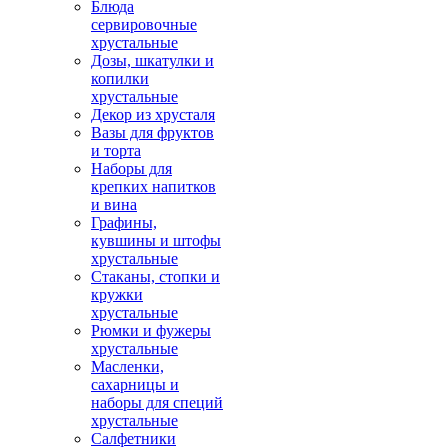
Блюда
сервировочные
хрустальные
Дозы, шкатулки и
копилки
хрустальные
Декор из хрусталя
Вазы для фруктов
и торта
Наборы для
крепких напитков
и вина
Графины,
кувшины и штофы
хрустальные
Стаканы, стопки и
кружки
хрустальные
Рюмки и фужеры
хрустальные
Масленки,
сахарницы и
наборы для специй
хрустальные
Салфетники