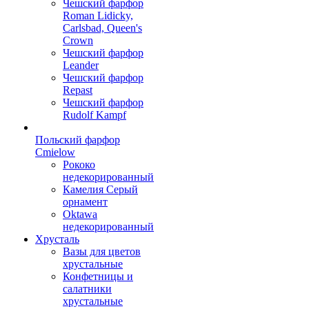
Чешский фарфор
Roman Lidicky,
Carlsbad, Queen's
Crown
Чешский фарфор
Leander
Чешский фарфор
Repast
Чешский фарфор
Rudolf Kampf
Польский фарфор
Сmielow
Рококо
недекорированный
Камелия Серый
орнамент
Oktawa
недекорированный
Хрусталь
Вазы для цветов
хрустальные
Конфетницы и
салатники
хрустальные