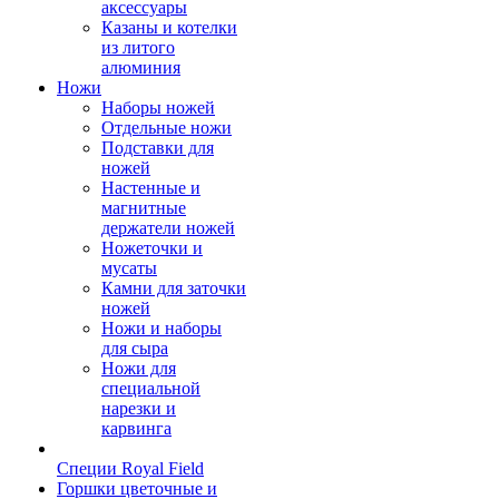
аксессуары
Казаны и котелки
из литого
алюминия
Ножи
Наборы ножей
Отдельные ножи
Подставки для
ножей
Настенные и
магнитные
держатели ножей
Ножеточки и
мусаты
Камни для заточки
ножей
Ножи и наборы
для сыра
Ножи для
специальной
нарезки и
карвинга
Специи Royal Field
Горшки цветочные и