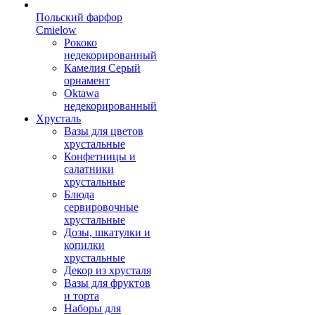
Польский фарфор
Сmielow
Рококо
недекорированный
Камелия Серый
орнамент
Oktawa
недекорированный
Хрусталь
Вазы для цветов
хрустальные
Конфетницы и
салатники
хрустальные
Блюда
сервировочные
хрустальные
Дозы, шкатулки и
копилки
хрустальные
Декор из хрусталя
Вазы для фруктов
и торта
Наборы для