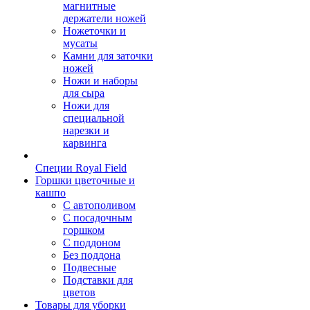
магнитные
держатели ножей
Ножеточки и
мусаты
Камни для заточки
ножей
Ножи и наборы
для сыра
Ножи для
специальной
нарезки и
карвинга
Специи Royal Field
Горшки цветочные и
кашпо
С автополивом
С посадочным
горшком
С поддоном
Без поддона
Подвесные
Подставки для
цветов
Товары для уборки