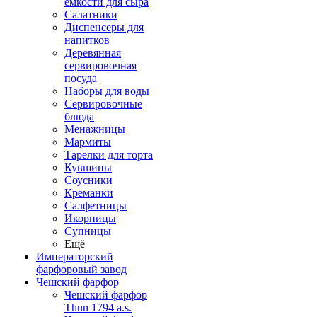
емкости для сыра
Салатники
Диспенсеры для
напитков
Деревянная
сервировочная
посуда
Наборы для воды
Сервировочные
блюда
Менажницы
Мармиты
Тарелки для торта
Кувшины
Соусники
Креманки
Салфетницы
Икорницы
Супницы
Ещё
Императорский
фарфоровый завод
Чешский фарфор
Чешский фарфор
Thun 1794 a.s.