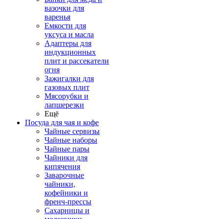
вазочки для
варенья
Емкости для
уксуса и масла
Адаптеры для
индукционных
плит и рассекатели
огня
Зажигалки для
газовых плит
Мясорубки и
лапшерезки
Ещё
Посуда для чая и кофе
Чайные сервизы
Чайные наборы
Чайные пары
Чайники для
кипячения
Заварочные
чайники,
кофейники и
френч-прессы
Сахарницы и