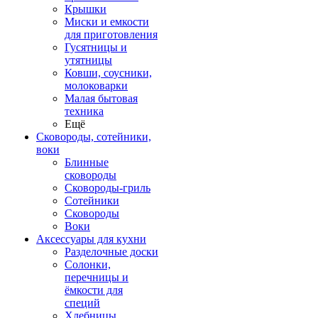
Крышки
Миски и емкости
для приготовления
Гусятницы и
утятницы
Ковши, соусники,
молоковарки
Малая бытовая
техника
Ещё
Сковороды, сотейники,
воки
Блинные
сковороды
Сковороды-гриль
Сотейники
Сковороды
Воки
Аксессуары для кухни
Разделочные доски
Солонки,
перечницы и
ёмкости для
специй
Хлебницы