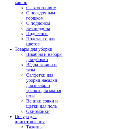
кашпо
С автополивом
С посадочным
горшком
С поддоном
Без поддона
Подвесные
Подставки для
цветов
Товары для уборки
Швабры и наборы
для уборки
Вёдра, ковши и
тазы
Салфетки для
уборки,насадки
для швабр и
тряпки для мытья
пола
Веники,совки и
щетки для пола
Окномойки
Посуда для
приготовления
Тажины