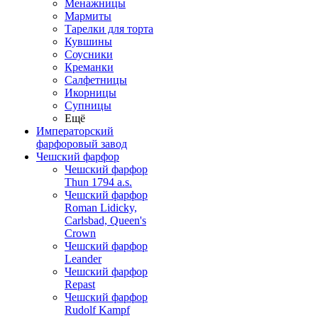
Менажницы
Мармиты
Тарелки для торта
Кувшины
Соусники
Креманки
Салфетницы
Икорницы
Супницы
Ещё
Императорский
фарфоровый завод
Чешский фарфор
Чешский фарфор
Thun 1794 a.s.
Чешский фарфор
Roman Lidicky,
Carlsbad, Queen's
Crown
Чешский фарфор
Leander
Чешский фарфор
Repast
Чешский фарфор
Rudolf Kampf