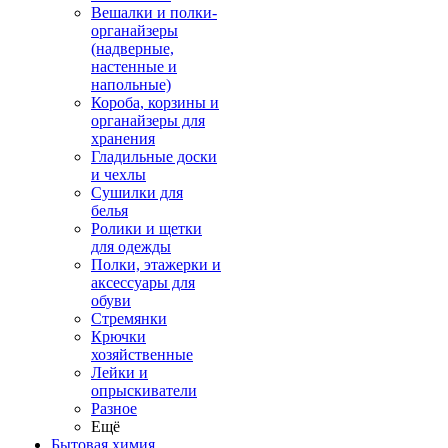
Вешалки и полки-
органайзеры
(надверные,
настенные и
напольные)
Короба, корзины и
органайзеры для
хранения
Гладильные доски
и чехлы
Сушилки для
белья
Ролики и щетки
для одежды
Полки, этажерки и
аксессуары для
обуви
Стремянки
Крючки
хозяйственные
Лейки и
опрыскиватели
Разное
Ещё
Бытовая химия