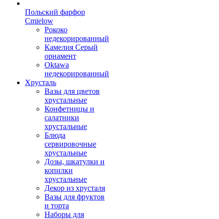
Польский фарфор
Сmielow
Рококо
недекорированный
Камелия Серый
орнамент
Oktawa
недекорированный
Хрусталь
Вазы для цветов
хрустальные
Конфетницы и
салатники
хрустальные
Блюда
сервировочные
хрустальные
Дозы, шкатулки и
копилки
хрустальные
Декор из хрусталя
Вазы для фруктов
и торта
Наборы для