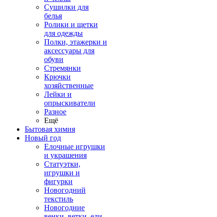
Сушилки для
белья
Ролики и щетки
для одежды
Полки, этажерки и
аксессуары для
обуви
Стремянки
Крючки
хозяйственные
Лейки и
опрыскиватели
Разное
Ещё
Бытовая химия
Новый год
Елочные игрушки
и украшения
Статуэтки,
игрушки и
фигурки
Новогодний
текстиль
Новогодние
венки, ветки, ели