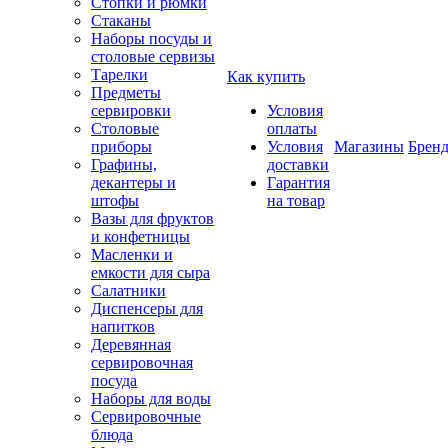
Стопки и рюмки
Стаканы
Наборы посуды и
столовые сервизы
Тарелки
Как купить
Предметы
сервировки
Условия
Столовые
оплаты
приборы
Условия
Магазины
Брен
Графины,
доставки
декантеры и
Гарантия
штофы
на товар
Вазы для фруктов
и конфетницы
Масленки и
емкости для сыра
Салатники
Диспенсеры для
напитков
Деревянная
сервировочная
посуда
Наборы для воды
Сервировочные
блюда