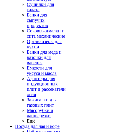
Сушилки для
салата
Банки для
сыпучих
продуктов
Соковыжималки и
сита механические
Органайзеры для
кухни
Банки для меда и
вазочки для
варенья
Емкости для
уксуса и масла
Адаптеры для
индукционных
плит и рассекатели
огня
Зажигалки для
газовых плит
Мясорубки и
лапшерезки
Ещё
Посуда для чая и кофе
Чайные сервизы