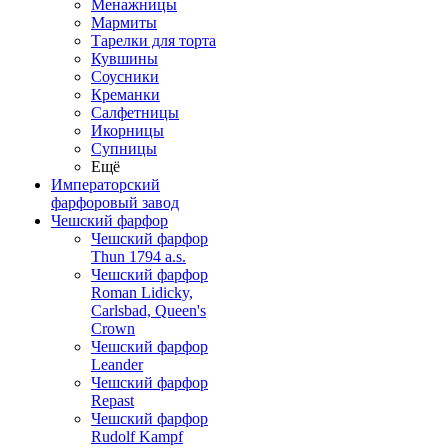
Менажницы
Мармиты
Тарелки для торта
Кувшины
Соусники
Креманки
Салфетницы
Икорницы
Супницы
Ещё
Императорский
фарфоровый завод
Чешский фарфор
Чешский фарфор
Thun 1794 a.s.
Чешский фарфор
Roman Lidicky,
Carlsbad, Queen's
Crown
Чешский фарфор
Leander
Чешский фарфор
Repast
Чешский фарфор
Rudolf Kampf