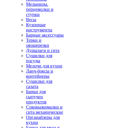
Мельницы.
перцемолки и
ступки
Весы
Кухонные
инструменты
Барные аксессуары
Терки и
овощерезки
Дуршлаги и сита
Сушилки для
посуды
Мелочи для кухни
Ланч-боксы и
контейнеры
Сушилки для
салата
Банки для
сыпучих
продуктов
Соковыжималки и
сита механические
Органайзеры для
кухни
Банки для меда и