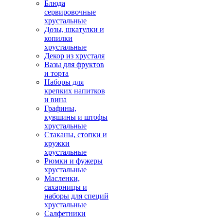
Блюда
сервировочные
хрустальные
Дозы, шкатулки и
копилки
хрустальные
Декор из хрусталя
Вазы для фруктов
и торта
Наборы для
крепких напитков
и вина
Графины,
кувшины и штофы
хрустальные
Стаканы, стопки и
кружки
хрустальные
Рюмки и фужеры
хрустальные
Масленки,
сахарницы и
наборы для специй
хрустальные
Салфетники