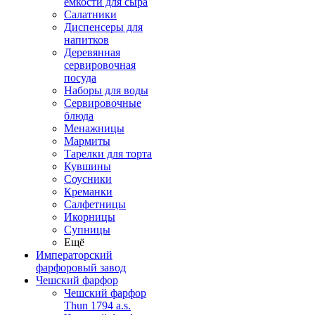
емкости для сыра
Салатники
Диспенсеры для
напитков
Деревянная
сервировочная
посуда
Наборы для воды
Сервировочные
блюда
Менажницы
Мармиты
Тарелки для торта
Кувшины
Соусники
Креманки
Салфетницы
Икорницы
Супницы
Ещё
Императорский
фарфоровый завод
Чешский фарфор
Чешский фарфор
Thun 1794 a.s.