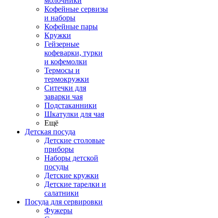
молочники
Кофейные сервизы
и наборы
Кофейные пары
Кружки
Гейзерные
кофеварки, турки
и кофемолки
Термосы и
термокружки
Ситечки для
заварки чая
Подстаканники
Шкатулки для чая
Ещё
Детская посуда
Детские столовые
приборы
Наборы детской
посуды
Детские кружки
Детские тарелки и
салатники
Посуда для сервировки
Фужеры