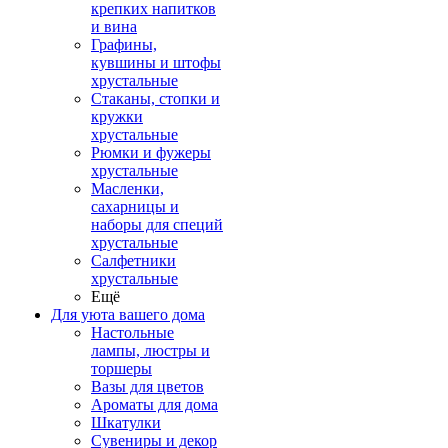
крепких напитков
и вина
Графины,
кувшины и штофы
хрустальные
Стаканы, стопки и
кружки
хрустальные
Рюмки и фужеры
хрустальные
Масленки,
сахарницы и
наборы для специй
хрустальные
Салфетники
хрустальные
Ещё
Для уюта вашего дома
Настольные
лампы, люстры и
торшеры
Вазы для цветов
Ароматы для дома
Шкатулки
Сувениры и декор