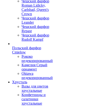
Чешский фарфор
Roman Lidicky,
Carlsbad, Queen's
Crown
Чешский фарфор
Leander
Чешский фарфор
Repast
Чешский фарфор
Rudolf Kampf
Польский фарфор
Сmielow
Рококо
недекорированный
Камелия Серый
орнамент
Oktawa
недекорированный
Хрусталь
Вазы для цветов
хрустальные
Конфетницы и
салатники
хрустальные