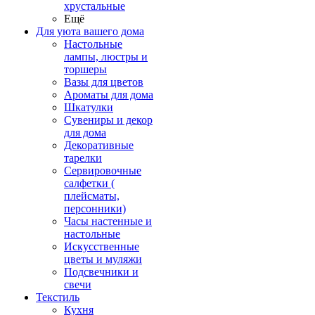
хрустальные
Ещё
Для уюта вашего дома
Настольные
лампы, люстры и
торшеры
Вазы для цветов
Ароматы для дома
Шкатулки
Сувениры и декор
для дома
Декоративные
тарелки
Сервировочные
салфетки (
плейсматы,
персонники)
Часы настенные и
настольные
Искусственные
цветы и муляжи
Подсвечники и
свечи
Текстиль
Кухня