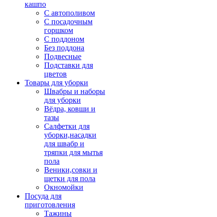
кашпо
С автополивом
С посадочным
горшком
С поддоном
Без поддона
Подвесные
Подставки для
цветов
Товары для уборки
Швабры и наборы
для уборки
Вёдра, ковши и
тазы
Салфетки для
уборки,насадки
для швабр и
тряпки для мытья
пола
Веники,совки и
щетки для пола
Окномойки
Посуда для
приготовления
Тажины