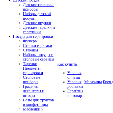
Детская посуда
Детские столовые
приборы
Наборы детской
посуды
Детские кружки
Детские тарелки и
салатники
Посуда для сервировки
Фужеры
Стопки и рюмки
Стаканы
Наборы посуды и
столовые сервизы
Тарелки
Как купить
Предметы
сервировки
Условия
Столовые
оплаты
приборы
Условия
Магазины
Брен
Графины,
доставки
декантеры и
Гарантия
штофы
на товар
Вазы для фруктов
и конфетницы
Масленки и