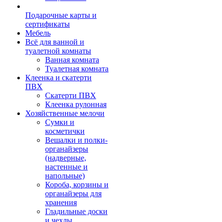
Подарочные карты и
сертификаты
Мебель
Всё для ванной и
туалетной комнаты
Ванная комната
Туалетная комната
Клеенка и скатерти
ПВХ
Скатерти ПВХ
Клеенка рулонная
Хозяйственные мелочи
Сумки и
косметички
Вешалки и полки-
органайзеры
(надверные,
настенные и
напольные)
Короба, корзины и
органайзеры для
хранения
Гладильные доски
и чехлы