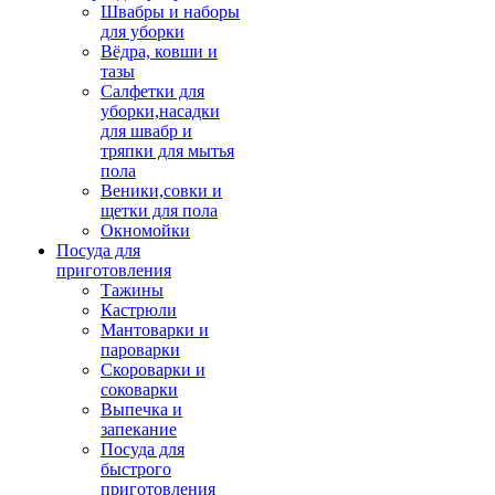
Швабры и наборы
для уборки
Вёдра, ковши и
тазы
Салфетки для
уборки,насадки
для швабр и
тряпки для мытья
пола
Веники,совки и
щетки для пола
Окномойки
Посуда для
приготовления
Тажины
Кастрюли
Мантоварки и
пароварки
Скороварки и
соковарки
Выпечка и
запекание
Посуда для
быстрого
приготовления