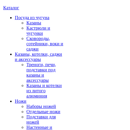
Каталог
Посуда из чугуна
Казаны
Кастрюли и
чугунки
Сковороды,
сотейники, воки и
саджи
Казаны, котелки, саджи
и аксессуары
Треноги, печи,
подставки под
казаны и
аксессуары
Казаны и котелки
из литого
алюминия
Ножи
Наборы ножей
Отдельные ножи
Подставки для
ножей
Настенные и