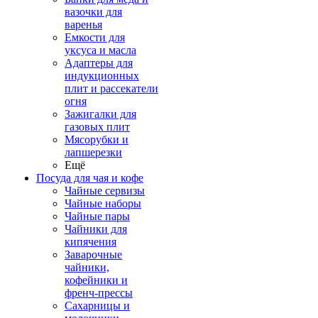
вазочки для
варенья
Емкости для
уксуса и масла
Адаптеры для
индукционных
плит и рассекатели
огня
Зажигалки для
газовых плит
Мясорубки и
лапшерезки
Ещё
Посуда для чая и кофе
Чайные сервизы
Чайные наборы
Чайные пары
Чайники для
кипячения
Заварочные
чайники,
кофейники и
френч-прессы
Сахарницы и