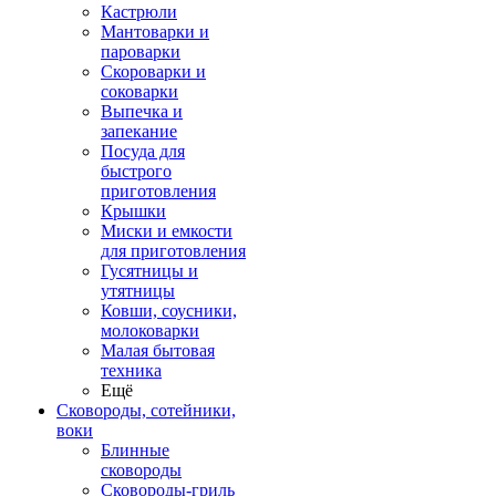
Кастрюли
Мантоварки и
пароварки
Скороварки и
соковарки
Выпечка и
запекание
Посуда для
быстрого
приготовления
Крышки
Миски и емкости
для приготовления
Гусятницы и
утятницы
Ковши, соусники,
молоковарки
Малая бытовая
техника
Ещё
Сковороды, сотейники,
воки
Блинные
сковороды
Сковороды-гриль