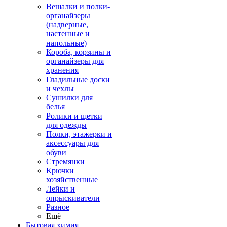
Вешалки и полки-
органайзеры
(надверные,
настенные и
напольные)
Короба, корзины и
органайзеры для
хранения
Гладильные доски
и чехлы
Сушилки для
белья
Ролики и щетки
для одежды
Полки, этажерки и
аксессуары для
обуви
Стремянки
Крючки
хозяйственные
Лейки и
опрыскиватели
Разное
Ещё
Бытовая химия