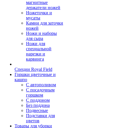
магнитные
держатели ножей
Ножеточки и
мусаты
Камни для заточки
ножей
Ножи и наборы
для сыра
Ножи для
специальной
нарезки и
карвинга
Специи Royal Field
Горшки цветочные и
кашпо
С автополивом
С посадочным
горшком
С поддоном
Без поддона
Подвесные
Подставки для
цветов
Товары для уборки