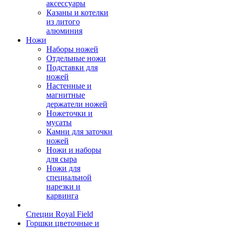
аксессуары
Казаны и котелки
из литого
алюминия
Ножи
Наборы ножей
Отдельные ножи
Подставки для
ножей
Настенные и
магнитные
держатели ножей
Ножеточки и
мусаты
Камни для заточки
ножей
Ножи и наборы
для сыра
Ножи для
специальной
нарезки и
карвинга
Специи Royal Field
Горшки цветочные и