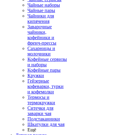
Чайные наборы
Чайные пары
Чайники для
кипячения
Заварочные
чайники,
кофейники и
френч-прессы
Сахарницы и
молочники
Кофейные сервизы
и наборы
Кофейные пары
Кружки
Гейзерные
кофеварки, турки
и кофемолки
Термосы и
термокружки
Ситечки для
заварки чая
Подстаканники
Шкатулки для чая
Ещё