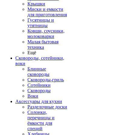
Крышки
Миски и емкости
для приготовления
Гусятницы и
утятницы
Ковши, соусники,
молоковарки
Малая бытовая
техника
Ещё
Сковороды, сотейники,
воки
Блинные
сковороды
Сковороды-гриль
Сотейники
Сковороды
Воки
Аксессуары для кухни
Разделочные доски
Солонки,
перечницы и
ёмкости для
специй
Хлебницы