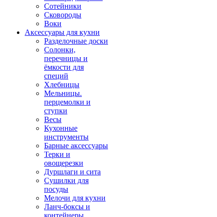
Сотейники
Сковороды
Воки
Аксессуары для кухни
Разделочные доски
Солонки,
перечницы и
ёмкости для
специй
Хлебницы
Мельницы.
перцемолки и
ступки
Весы
Кухонные
инструменты
Барные аксессуары
Терки и
овощерезки
Дуршлаги и сита
Сушилки для
посуды
Мелочи для кухни
Ланч-боксы и
контейнеры