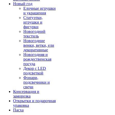
Новый год
Елочные игрушки
и украшения
Статуэтки,
игрушки и
фигурки
Новогодний
текстиль
Новогодние
венки, ветки, ели
декоративные
Новогодняя и
рождественская
посуда
Декор с LED
подсветкой
Фонари,
подсвечники и
свечи
Консервация и
заморозка
Открытки и подарочная
упаковка
Пасха