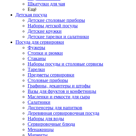
Шкатулки для чая
Ещё
Детская посуда
Детские столовые приборы
Наборы детской посуды
Детские кружки
Детские тарелки и салатники
Посуда для сервировки
Фужеры
Стопки и рюмки
Стаканы
Наборы посуды и столовые сервизы
Тарелки
Предметы сервировки
Столовые приборы
Графины, декантеры и штофы
Вазы для фруктов и конфетницы
Масленки и емкости для сыра
Салатники
Диспенсеры для напитков
Деревянная сервировочная посуда
Наборы для воды
Сервировочные блюда
Менажницы
Мармиты