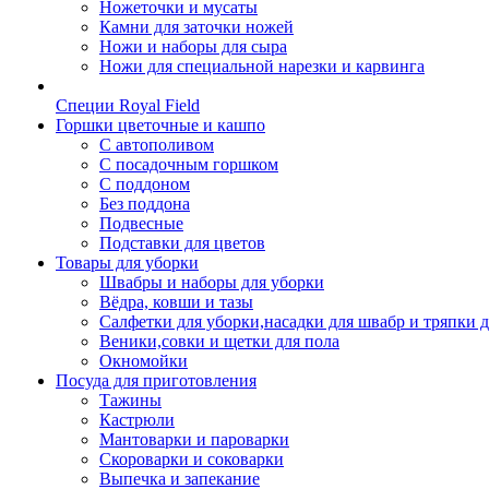
Ножеточки и мусаты
Камни для заточки ножей
Ножи и наборы для сыра
Ножи для специальной нарезки и карвинга
Специи Royal Field
Горшки цветочные и кашпо
С автополивом
С посадочным горшком
С поддоном
Без поддона
Подвесные
Подставки для цветов
Товары для уборки
Швабры и наборы для уборки
Вёдра, ковши и тазы
Салфетки для уборки,насадки для швабр и тряпки 
Веники,совки и щетки для пола
Окномойки
Посуда для приготовления
Тажины
Кастрюли
Мантоварки и пароварки
Скороварки и соковарки
Выпечка и запекание