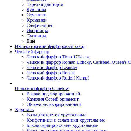
Тарелки для торта
Кувшины
Соусники
Креманки
Салфетницы
Икорницы
Супницы
Ещё
Императорский фарфоровый завод
Чешский фарфор
Чешский фарфор Thun 1794 a.s.
Чешский фарфор Roman Lidicky, Carlsbad, Queen's 
Чешский фарфор Leander
Чешский фарфор Repast
Чешский фарфор Rudolf Kampf
Польский фарфор Сmielow
Рококо недекорированный
Камелия Серый орнамент
Oktawa недекорированный
Хрусталь
Вазы для цветов хрустальные
Конфетницы и салатники хрустальные
Блюда сервировочные хрустальные
Дозы, шкатулки и копилки хрустальные