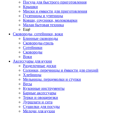
Посуда для быстрого приготовления
Крышки
Миски и емкости для приготовления
Гусятницы и утятницы
Ковши, соусники, молоковарки
Малая бытовая техника
Ещё
Сковороды, сотейники, воки
Блинные сковороды
Сковороды-гриль
Сотейники
Сковороды
Воки
Аксессуары для кухни
Разделочные доски
Солонки, перечницы и ёмкости для специй
Хлебницы
Мельницы. перцемолки и ступки
Весы
Кухонные инструменты
Барные аксессуары
Терки и овощерезки
Дуршлаги и сита
Сушилки для посуды
Мелочи для кухни