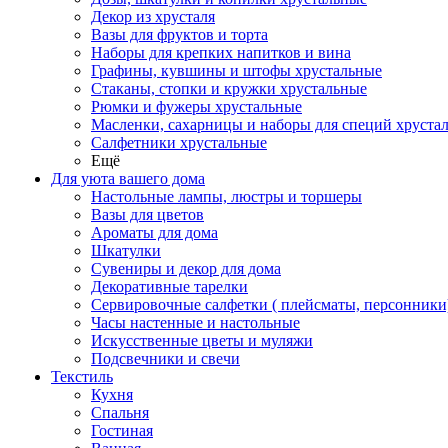
Декор из хрусталя
Вазы для фруктов и торта
Наборы для крепких напитков и вина
Графины, кувшины и штофы хрустальные
Стаканы, стопки и кружки хрустальные
Рюмки и фужеры хрустальные
Масленки, сахарницы и наборы для специй хруста
Салфетники хрустальные
Ещё
Для уюта вашего дома
Настольные лампы, люстры и торшеры
Вазы для цветов
Ароматы для дома
Шкатулки
Сувениры и декор для дома
Декоративные тарелки
Сервировочные салфетки ( плейсматы, персонники
Часы настенные и настольные
Искусственные цветы и муляжи
Подсвечники и свечи
Текстиль
Кухня
Спальня
Гостиная