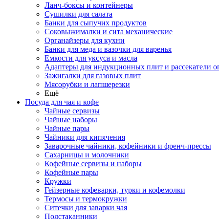
Ланч-боксы и контейнеры
Сушилки для салата
Банки для сыпучих продуктов
Соковыжималки и сита механические
Органайзеры для кухни
Банки для меда и вазочки для варенья
Емкости для уксуса и масла
Адаптеры для индукционных плит и рассекатели о
Зажигалки для газовых плит
Мясорубки и лапшерезки
Ещё
Посуда для чая и кофе
Чайные сервизы
Чайные наборы
Чайные пары
Чайники для кипячения
Заварочные чайники, кофейники и френч-прессы
Сахарницы и молочники
Кофейные сервизы и наборы
Кофейные пары
Кружки
Гейзерные кофеварки, турки и кофемолки
Термосы и термокружки
Ситечки для заварки чая
Подстаканники